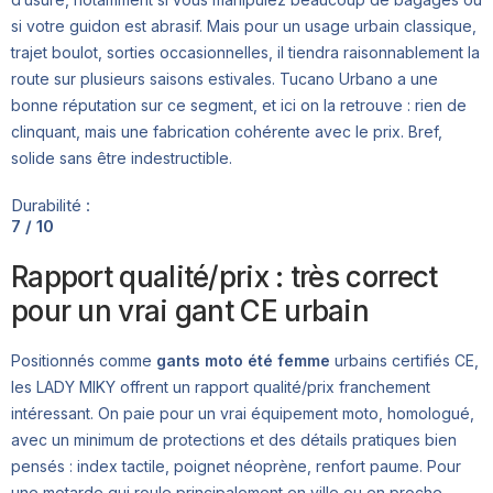
si votre guidon est abrasif. Mais pour un usage urbain classique,
trajet boulot, sorties occasionnelles, il tiendra raisonnablement la
route sur plusieurs saisons estivales. Tucano Urbano a une
bonne réputation sur ce segment, et ici on la retrouve : rien de
clinquant, mais une fabrication cohérente avec le prix. Bref,
solide sans être indestructible.
Durabilité :
7 / 10
Rapport qualité/prix : très correct
pour un vrai gant CE urbain
Positionnés comme
gants moto été femme
urbains certifiés CE,
les LADY MIKY offrent un rapport qualité/prix franchement
intéressant. On paie pour un vrai équipement moto, homologué,
avec un minimum de protections et des détails pratiques bien
pensés : index tactile, poignet néoprène, renfort paume. Pour
une motarde qui roule principalement en ville ou en proche