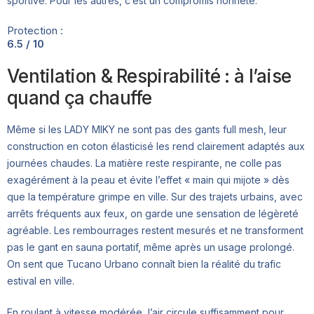
sportive. Pour les autres, c’est un compromis honnête.
Protection :
6.5 / 10
Ventilation & Respirabilité : à l’aise
quand ça chauffe
Même si les LADY MIKY ne sont pas des gants full mesh, leur
construction en coton élasticisé les rend clairement adaptés aux
journées chaudes. La matière reste respirante, ne colle pas
exagérément à la peau et évite l’effet « main qui mijote » dès
que la température grimpe en ville. Sur des trajets urbains, avec
arrêts fréquents aux feux, on garde une sensation de légèreté
agréable. Les rembourrages restent mesurés et ne transforment
pas le gant en sauna portatif, même après un usage prolongé.
On sent que Tucano Urbano connaît bien la réalité du trafic
estival en ville.
En roulant à vitesse modérée, l’air circule suffisamment pour