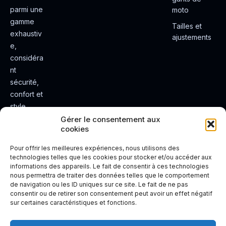
parmi une
moto
gamme
Tailles et
exhaustiv
ajustements
e,
considéra
nt
sécurité,
confort et
style.
Rendez
Gérer le consentement aux
cookies
votre
expérienc
Pour offrir les meilleures expériences, nous utilisons des
e de
technologies telles que les cookies pour stocker et/ou accéder aux
informations des appareils. Le fait de consentir à ces technologies
conduite
nous permettra de traiter des données telles que le comportement
plus sûre
de navigation ou les ID uniques sur ce site. Le fait de ne pas
et plus
consentir ou de retirer son consentement peut avoir un effet négatif
sur certaines caractéristiques et fonctions.
agréable.