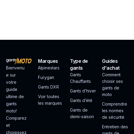
Marques
Type de
Guides
gants
d'achat
Bienvenu
Alpinestars
Gants
Comment
e sur
Furygan
Chauffants
choisir ses
votre
Gants DXR
gants de
guide
Gants d’hiver
moto
ultime de
Voir toutes
Gants d’été
les marques
gants
Comprendre
Gants de
les normes
moto!
demi-saison
de sécurité
Comparez
et
Entretien des
choisissez
gants de