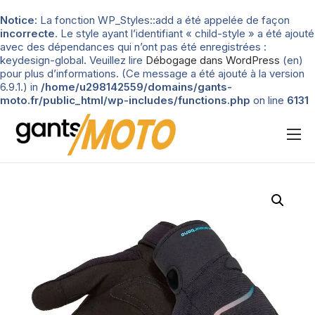
Notice
: La fonction WP_Styles::add a été appelée de façon
incorrecte
. Le style ayant l’identifiant « child-style » a été ajouté
avec des dépendances qui n’ont pas été enregistrées :
keydesign-global. Veuillez lire
Débogage dans WordPress
(en)
pour plus d’informations. (Ce message a été ajouté à la version
6.9.1.) in
/home/u298142559/domains/gants-
moto.fr/public_html/wp-includes/functions.php
on line
6131
Nos tests
Blog
Types de gants
Guide d’achat