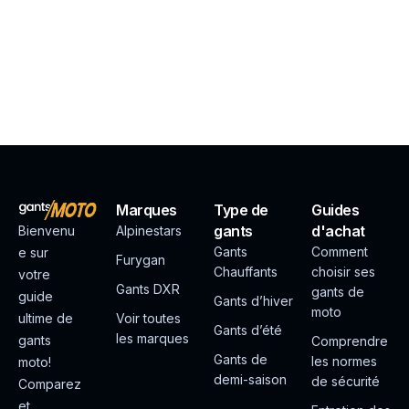
Marques
Type de
Guides
gants
d'achat
Bienvenu
Alpinestars
Gants
Comment
e sur
Furygan
Chauffants
choisir ses
votre
Gants DXR
gants de
guide
Gants d’hiver
moto
ultime de
Voir toutes
Gants d’été
les marques
gants
Comprendre
Gants de
les normes
moto!
demi-saison
de sécurité
Comparez
et