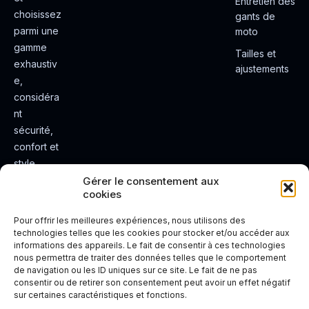
Entretien des
choisissez
gants de
parmi une
moto
gamme
Tailles et
exhaustiv
ajustements
e,
considéra
nt
sécurité,
confort et
style.
Rendez
Gérer le consentement aux
cookies
votre
expérienc
Pour offrir les meilleures expériences, nous utilisons des
e de
technologies telles que les cookies pour stocker et/ou accéder aux
informations des appareils. Le fait de consentir à ces technologies
conduite
nous permettra de traiter des données telles que le comportement
plus sûre
de navigation ou les ID uniques sur ce site. Le fait de ne pas
et plus
consentir ou de retirer son consentement peut avoir un effet négatif
sur certaines caractéristiques et fonctions.
agréable.