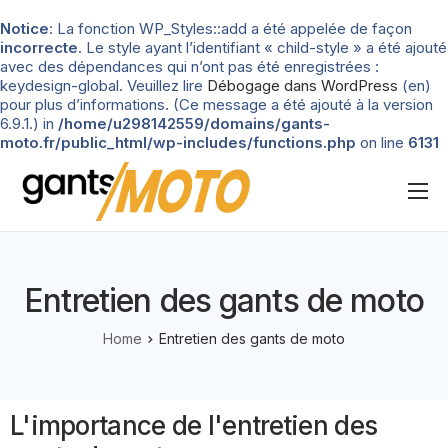
Notice
: La fonction WP_Styles::add a été appelée de façon
incorrecte
. Le style ayant l’identifiant « child-style » a été ajouté
avec des dépendances qui n’ont pas été enregistrées :
keydesign-global. Veuillez lire
Débogage dans WordPress
(en)
pour plus d’informations. (Ce message a été ajouté à la version
6.9.1.) in
/home/u298142559/domains/gants-
moto.fr/public_html/wp-includes/functions.php
on line
6131
Nos tests
Blog
Entretien des gants de moto
Types de gants
Home
Entretien des gants de moto
Guide d’achat
L'importance de l'entretien des