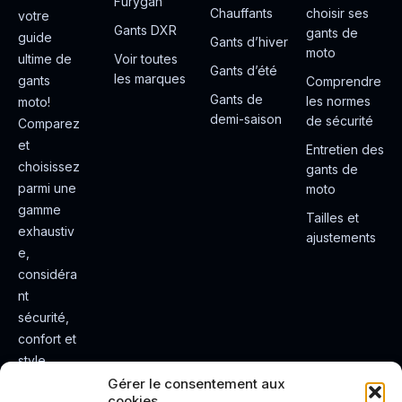
Furygan
Chauffants
choisir ses
votre
Gants DXR
gants de
guide
Gants d’hiver
moto
ultime de
Voir toutes
Gants d’été
les marques
gants
Comprendre
Gants de
les normes
moto!
demi-saison
de sécurité
Comparez
et
Entretien des
choisissez
gants de
parmi une
moto
gamme
Tailles et
exhaustiv
ajustements
e,
considéra
nt
sécurité,
confort et
style.
Rendez
Gérer le consentement aux
cookies