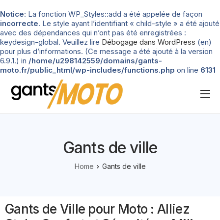
Notice
: La fonction WP_Styles::add a été appelée de façon
incorrecte
. Le style ayant l’identifiant « child-style » a été ajouté
avec des dépendances qui n’ont pas été enregistrées :
keydesign-global. Veuillez lire
Débogage dans WordPress
(en)
pour plus d’informations. (Ce message a été ajouté à la version
6.9.1.) in
/home/u298142559/domains/gants-
moto.fr/public_html/wp-includes/functions.php
on line
6131
Nos tests
Blog
Gants de ville
Types de gants
Home
Gants de ville
Guide d’achat
Gants de Ville pour Moto : Alliez