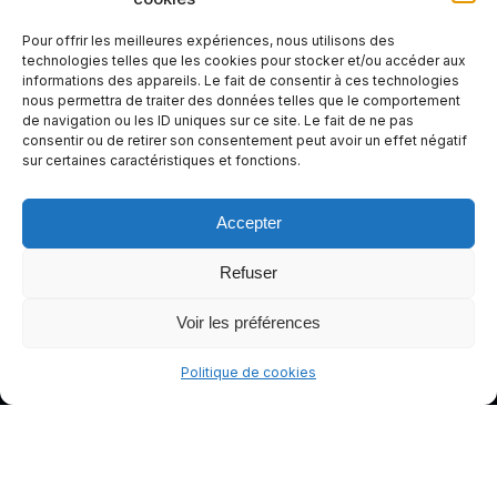
votre
expérienc
Pour offrir les meilleures expériences, nous utilisons des
e de
technologies telles que les cookies pour stocker et/ou accéder aux
informations des appareils. Le fait de consentir à ces technologies
conduite
nous permettra de traiter des données telles que le comportement
plus sûre
de navigation ou les ID uniques sur ce site. Le fait de ne pas
et plus
consentir ou de retirer son consentement peut avoir un effet négatif
sur certaines caractéristiques et fonctions.
agréable.
Accepter
Refuser
Voir les préférences
Politique de cookies
© gants-moto.fr