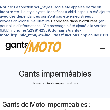
Notice
: La fonction WP_Styles::add a été appelée de façon
incorrecte
. Le style ayant l’identifiant « child-style » a été ajouté
avec des dépendances qui n’ont pas été enregistrées :
keydesign-global. Veuillez lire
Débogage dans WordPress
(en)
pour plus d’informations. (Ce message a été ajouté à la version
6.9.1.) in
/home/u298142559/domains/gants-
moto.fr/public_html/wp-includes/functions.php
on line
6131
Nos tests
Blog
Gants imperméables
Types de gants
Home
Gants imperméables
Guide d’achat
Gants de Moto Imperméables :