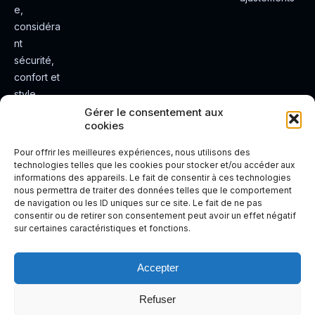
e,
considéra
nt
sécurité,
confort et
style.
Rendez
Gérer le consentement aux
cookies
votre
expérienc
Pour offrir les meilleures expériences, nous utilisons des
e de
technologies telles que les cookies pour stocker et/ou accéder aux
informations des appareils. Le fait de consentir à ces technologies
conduite
nous permettra de traiter des données telles que le comportement
plus sûre
de navigation ou les ID uniques sur ce site. Le fait de ne pas
et plus
consentir ou de retirer son consentement peut avoir un effet négatif
sur certaines caractéristiques et fonctions.
agréable.
Accepter
Refuser