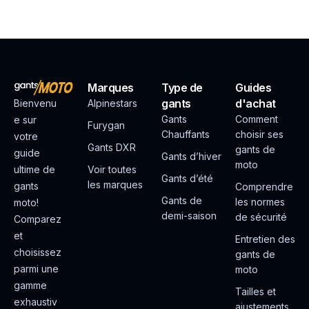
Marques
Type de
Guides
gants
d'achat
Bienvenu
Alpinestars
Gants
Comment
e sur
Furygan
Chauffants
choisir ses
votre
Gants DXR
gants de
guide
Gants d’hiver
moto
ultime de
Voir toutes
Gants d’été
les marques
gants
Comprendre
Gants de
les normes
moto!
demi-saison
de sécurité
Comparez
et
Entretien des
choisissez
gants de
parmi une
moto
gamme
Tailles et
exhaustiv
ajustements