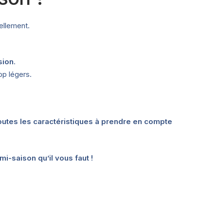
nellement.
sion
.
op légers.
outes les caractéristiques à prendre en compte
i-saison qu’il vous faut !