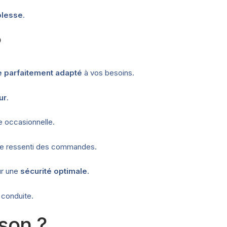
plesse
.
?
e parfaitement adapté
à vos besoins.
ur
.
e occasionnelle.
tre ressenti des commandes.
r une
sécurité optimale
.
a conduite.
son ?