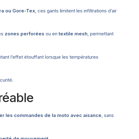
ra ou Gore-Tex
, ces gants limitent les infiltrations d’air
des
zones perforées
ou en
textile mesh
, permettant
itant l’effet étouffant lorsque les températures
curité.
réable
er les commandes de la moto avec aisance
, sans
iberté de mouvement
.