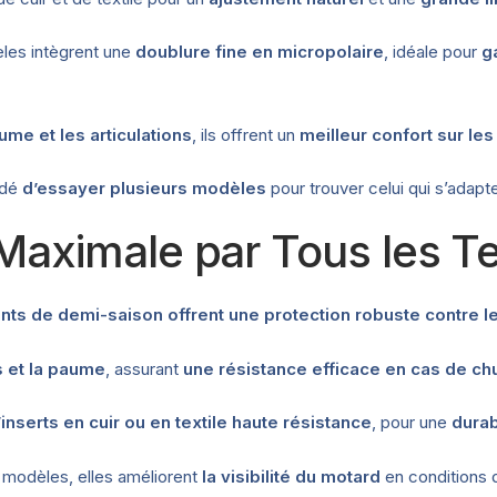
les intègrent une
doublure fine en micropolaire
, idéale pour
g
ume et les articulations
, ils offrent un
meilleur confort sur les
ndé
d’essayer plusieurs modèles
pour trouver celui qui s’adapt
é Maximale par Tous les 
ants de demi-saison offrent une protection robuste contre le
ns et la paume
, assurant
une résistance efficace en cas de ch
’inserts en cuir ou en textile haute résistance
, pour une
durab
 modèles, elles améliorent
la visibilité du motard
en conditions d