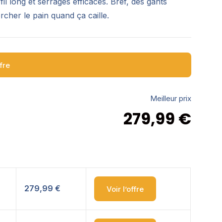
rofil long et serrages efficaces. Bref, des gants
cher le pain quand ça caille.
ffre
Meilleur prix
279,99
€
279,99 €
Voir l’offre