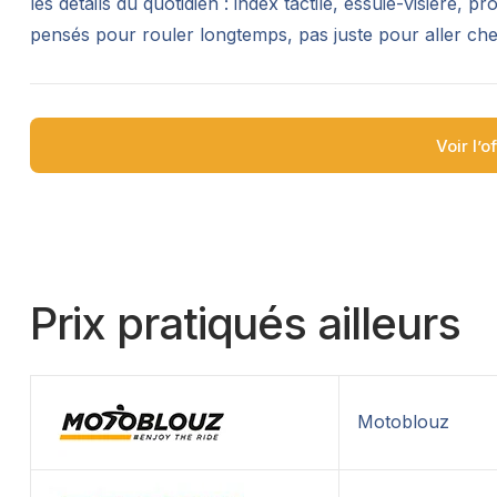
les détails du quotidien : index tactile, essuie-visière, p
pensés pour rouler longtemps, pas juste pour aller cher
Voir l’o
Prix pratiqués ailleurs
Motoblouz