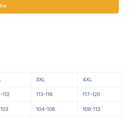
ffre
L
3XL
4XL
-112
113-116
117-120
-103
104-108
109-113