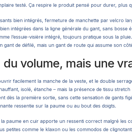
plaire testé. Ça respire le produit pensé pour durer, plus 
échissants bien intégrés, fermeture de manchette par velcro
t bien intégrées dans la ligne générale du gant, sans bosse
omme l’essuie-visière intégré, toujours pratique sous la plu
un gant de défilé, mais un gant de route qui assume son côté
 : du volume, mais une vr
ouvrir facilement la manche de la veste, et le double serra
chauffant, isolé, étanche – mais la présence de tissu stretc
nt dès la première sortie, sans cette sensation de gants fi
nante ressentie sur la paume ou au bout des doigts.
la paume en cuir apporte un ressenti correct malgré les co
us petites comme le klaxon ou les commodos de clignotants