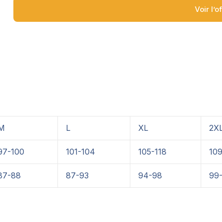
Voir l’o
M
L
XL
2X
97-100
101-104
105-118
109
87-88
87-93
94-98
99