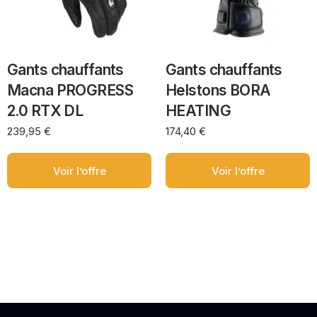
Gants chauffants
Gants chauffants
Macna PROGRESS
Helstons BORA
2.0 RTX DL
HEATING
239,95
€
174,40
€
Voir l’offre
Voir l’offre