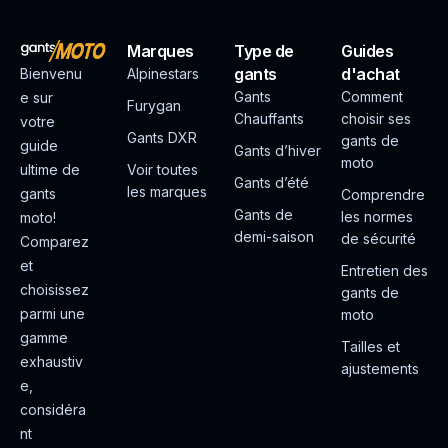
Marques
Type de
Guides
gants
d'achat
Bienvenu
Alpinestars
Gants
Comment
e sur
Furygan
Chauffants
choisir ses
votre
Gants DXR
gants de
guide
Gants d’hiver
moto
ultime de
Voir toutes
Gants d’été
les marques
gants
Comprendre
Gants de
les normes
moto!
demi-saison
de sécurité
Comparez
et
Entretien des
choisissez
gants de
parmi une
moto
gamme
Tailles et
exhaustiv
ajustements
e,
considéra
nt