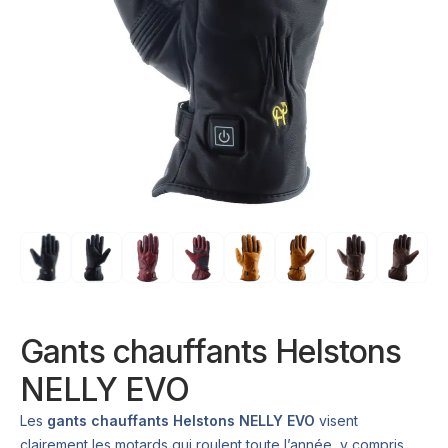
Gants chauffants Helstons
NELLY EVO
Les
gants chauffants Helstons NELLY EVO
visent
clairement les motards qui roulent toute l’année, y compris