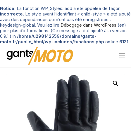
Notice
: La fonction WP_Styles::add a été appelée de façon
incorrecte
. Le style ayant l’identifiant « child-style » a été ajouté
avec des dépendances qui n’ont pas été enregistrées :
keydesign-global. Veuillez lire
Débogage dans WordPress
(en)
pour plus d’informations. (Ce message a été ajouté à la version
6.9.1.) in
/home/u298142559/domains/gants-
moto.fr/public_html/wp-includes/functions.php
on line
6131
Nos tests
Blog
Types de gants
Guide d’achat