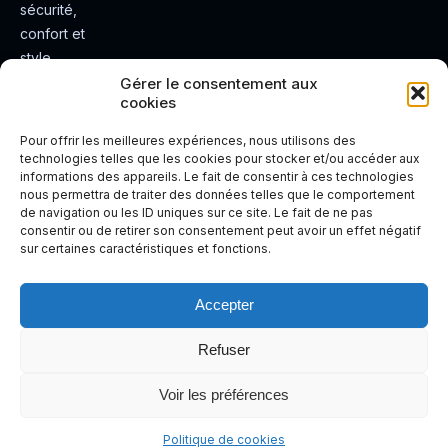
sécurité,
confort et
style.
Rendez
Gérer le consentement aux
cookies
votre
expérienc
Pour offrir les meilleures expériences, nous utilisons des
e de
technologies telles que les cookies pour stocker et/ou accéder aux
informations des appareils. Le fait de consentir à ces technologies
conduite
nous permettra de traiter des données telles que le comportement
plus sûre
de navigation ou les ID uniques sur ce site. Le fait de ne pas
et plus
consentir ou de retirer son consentement peut avoir un effet négatif
sur certaines caractéristiques et fonctions.
agréable.
Accepter
Refuser
Voir les préférences
Politique de cookies