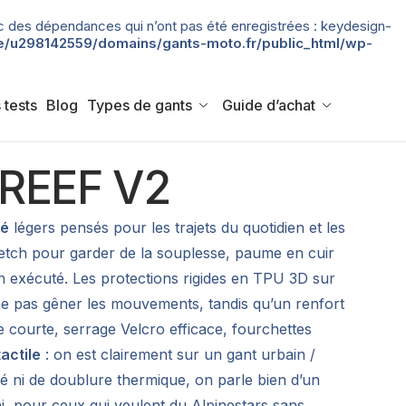
 avec des dépendances qui n’ont pas été enregistrées : keydesign-
/u298142559/domains/gants-moto.fr/public_html/wp-
 tests
Blog
Types de gants
Guide d’achat
 REEF V2
té
légers pensés pour les trajets du quotidien et les
retch pour garder de la souplesse, paume en cuir
en exécuté. Les protections rigides en TPU 3D sur
ne pas gêner les mouvements, tandis qu’un renfort
e courte, serrage Velcro efficace, fourchettes
actile
: on est clairement sur un gant urbain /
ité ni de doublure thermique, on parle bien d’un
ini, pour ceux qui veulent du Alpinestars sans