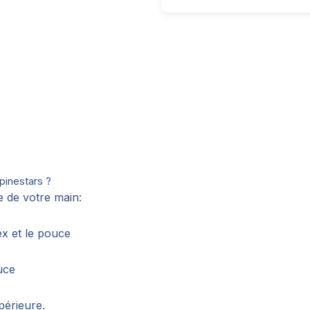
pinestars ?
e de votre main:
ex et le pouce
uce
upérieure.