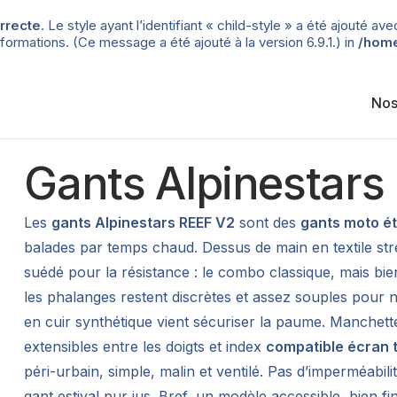
rrecte
. Le style ayant l’identifiant « child-style » a été ajouté
formations. (Ce message a été ajouté à la version 6.9.1.) in
/home
Nos
Gants Alpinestars
Les
gants Alpinestars REEF V2
sont des
gants moto é
balades par temps chaud. Dessus de main en textile st
suédé pour la résistance : le combo classique, mais bi
les phalanges restent discrètes et assez souples pour 
en cuir synthétique vient sécuriser la paume. Manchett
extensibles entre les doigts et index
compatible écran t
péri-urbain, simple, malin et ventilé. Pas d’imperméabil
gant estival pur jus. Bref, un modèle accessible, bien f