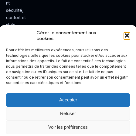
nt
sécurité,
confort et
style.
Rendez
Gérer le consentement aux
cookies
votre
expérienc
Pour offrir les meilleures expériences, nous utilisons des
e de
technologies telles que les cookies pour stocker et/ou accéder aux
informations des appareils. Le fait de consentir à ces technologies
conduite
nous permettra de traiter des données telles que le comportement
plus sûre
de navigation ou les ID uniques sur ce site. Le fait de ne pas
et plus
consentir ou de retirer son consentement peut avoir un effet négatif
sur certaines caractéristiques et fonctions.
agréable.
Accepter
Refuser
Voir les préférences