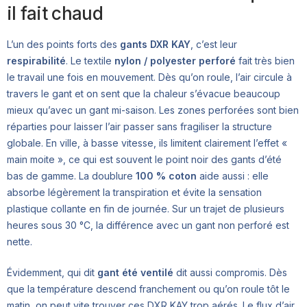
il fait chaud
L’un des points forts des
gants DXR KAY
, c’est leur
respirabilité
. Le textile
nylon / polyester perforé
fait très bien
le travail une fois en mouvement. Dès qu’on roule, l’air circule à
travers le gant et on sent que la chaleur s’évacue beaucoup
mieux qu’avec un gant mi-saison. Les zones perforées sont bien
réparties pour laisser l’air passer sans fragiliser la structure
globale. En ville, à basse vitesse, ils limitent clairement l’effet «
main moite », ce qui est souvent le point noir des gants d’été
bas de gamme. La doublure
100 % coton
aide aussi : elle
absorbe légèrement la transpiration et évite la sensation
plastique collante en fin de journée. Sur un trajet de plusieurs
heures sous 30 °C, la différence avec un gant non perforé est
nette.
Évidemment, qui dit
gant été ventilé
dit aussi compromis. Dès
que la température descend franchement ou qu’on roule tôt le
matin, on peut vite trouver ces DXR KAY trop aérés. Le flux d’air