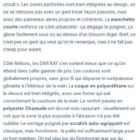
circuit ». Les zones perforées sont bien intégrées au design, on
ne se retrouve pas avec un gant troué façon passoire, mais
avec des panneaux aérés propres et cohérents. La
manchette
courte
renforce ce côté urbain/été : ça dégage le poignet, ça
glisse facilement sous ou au-dessus d’un blouson léger. Bref, ce
n’est pas un gant qui veut qu’on le remarque, mais il ne fait pas
cheap pour autant.
Côté finitions, les DXR KAY s’en sortent mieux que ce qu’on
attend dans cette gamme de prix. Les coutures sont
globalement propres, sans gros fil qui dépasse ni surépaisseur
gênante à l’intérieur de la main. La
coque en polyuréthane
sur
le dessus est bien intégrée, avec une forme qui suit
correctement la courbure de la main. Le renfort paume en
polyester Chamude
est discret mais rassurant : visuellement on
voit que la zone la plus exposée à l’abrasion n’a pas été
oubliée. Le serrage poignet par
scratch auto-agrippant
est
classique, mais fonctionne : la patte est suffisamment large pour
un bon maintien. On est plus sur du fonctionnel que sur du