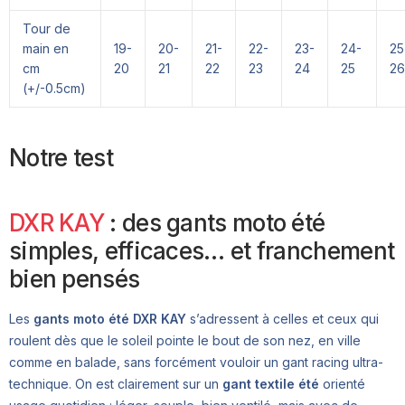
Tour de
main en
19-
20-
21-
22-
23-
24-
25
cm
20
21
22
23
24
25
26
(+/-0.5cm)
Notre test
DXR KAY
: des gants moto été
simples, efficaces… et franchement
bien pensés
Les
gants moto été DXR KAY
s’adressent à celles et ceux qui
roulent dès que le soleil pointe le bout de son nez, en ville
comme en balade, sans forcément vouloir un gant racing ultra-
technique. On est clairement sur un
gant textile été
orienté