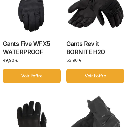
Gants Five WFX5
Gants Rev it
WATERPROOF
BORNITE H2O
49,90
€
53,90
€
Voir l’offre
Voir l’offre