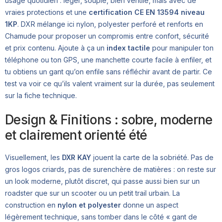
usage quotidien : léger, souple, bien ventilé, mais avec de
vraies protections et une
certification CE EN 13594 niveau
1KP
. DXR mélange ici nylon, polyester perforé et renforts en
Chamude pour proposer un compromis entre confort, sécurité
et prix contenu. Ajoute à ça un
index tactile
pour manipuler ton
téléphone ou ton GPS, une manchette courte facile à enfiler, et
tu obtiens un gant qu’on enfile sans réfléchir avant de partir. Ce
test va voir ce qu’ils valent vraiment sur la durée, pas seulement
sur la fiche technique.
Design & Finitions : sobre, moderne
et clairement orienté été
Visuellement, les
DXR KAY
jouent la carte de la sobriété. Pas de
gros logos criards, pas de surenchère de matières : on reste sur
un look moderne, plutôt discret, qui passe aussi bien sur un
roadster que sur un scooter ou un petit trail urbain. La
construction en
nylon et polyester
donne un aspect
légèrement technique, sans tomber dans le côté « gant de