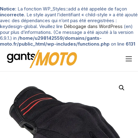
Notice
: La fonction WP_Styles::add a été appelée de façon
incorrecte
. Le style ayant l’identifiant « child-style » a été ajouté
avec des dépendances qui n’ont pas été enregistrées :
keydesign-global. Veuillez lire
Débogage dans WordPress
(en)
pour plus d’informations. (Ce message a été ajouté à la version
6.9.1.) in
/home/u298142559/domains/gants-
moto.fr/public_html/wp-includes/functions.php
on line
6131
Nos tests
Blog
Types de gants
Guide d’achat