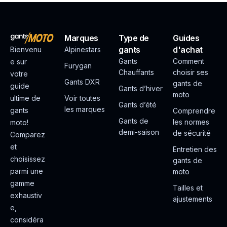
Marques
Type de
Guides
gants
d'achat
Bienvenu
Alpinestars
Gants
Comment
e sur
Furygan
Chauffants
choisir ses
votre
Gants DXR
gants de
guide
Gants d’hiver
moto
ultime de
Voir toutes
Gants d’été
les marques
gants
Comprendre
Gants de
les normes
moto!
demi-saison
de sécurité
Comparez
et
Entretien des
choisissez
gants de
parmi une
moto
gamme
Tailles et
exhaustiv
ajustements
e,
considéra