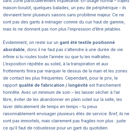
sans zone particulièrement inquiétante. En usage normal – trajets
maison-boulot, quelques balades, un peu de périphérique – ils
devraient tenir plusieurs saisons sans problème majeur. Ce ne
sont pas des gants à ménager comme du cuir haut de gamme,
mais ils ne donnent pas non plus l’impression d’être jetables.
Évidemment, on reste sur un
gant été textile positionné
abordable
, donc il ne faut pas s’attendre à une durée de vie
infinie si tu roules toute l’année ou que tu les maltraites.
L’exposition répétée au soleil, à la transpiration et aux
frottements finira par marquer le dessus de la main et les zones
de contact les plus fréquentes. Cependant, pour le prix, le
rapport
qualité de fabrication / longévité
est franchement
honnête. Avec un minimum de soin – les laisser sécher à l’air
libre, éviter de les abandonner en plein soleil sur la selle, les
laver délicatement de temps en temps – tu peux
raisonnablement envisager plusieurs étés de service. Bref, ils ne
sont pas immortels, mais clairement pas fragiles non plus : juste
ce qu’il faut de robustesse pour un gant du quotidien.