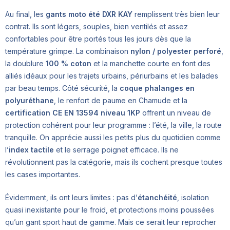
Au final, les
gants moto été DXR KAY
remplissent très bien leur
contrat. Ils sont légers, souples, bien ventilés et assez
confortables pour être portés tous les jours dès que la
température grimpe. La combinaison
nylon / polyester perforé
,
la doublure
100 % coton
et la manchette courte en font des
alliés idéaux pour les trajets urbains, périurbains et les balades
par beau temps. Côté sécurité, la
coque phalanges en
polyuréthane
, le renfort de paume en Chamude et la
certification CE EN 13594 niveau 1KP
offrent un niveau de
protection cohérent pour leur programme : l’été, la ville, la route
tranquille. On apprécie aussi les petits plus du quotidien comme
l’
index tactile
et le serrage poignet efficace. Ils ne
révolutionnent pas la catégorie, mais ils cochent presque toutes
les cases importantes.
Évidemment, ils ont leurs limites : pas d’
étanchéité
, isolation
quasi inexistante pour le froid, et protections moins poussées
qu’un gant sport haut de gamme. Mais ce serait leur reprocher