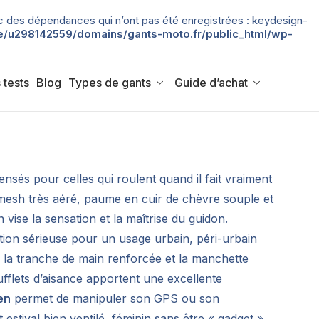
 avec des dépendances qui n’ont pas été enregistrées : keydesign-
/u298142559/domains/gants-moto.fr/public_html/wp-
 tests
Blog
Types de gants
Guide d’achat
nsés pour celles qui roulent quand il fait vraiment
 mesh très aéré, paume en cuir de chèvre souple et
n vise la sensation et la maîtrise du guidon.
ction sérieuse pour un usage urbain, péri-urbain
 la tranche de main renforcée et la manchette
fflets d’aisance apportent une excellente
en
permet de manipuler son GPS ou son
stival bien ventilé, féminin sans être « gadget »,