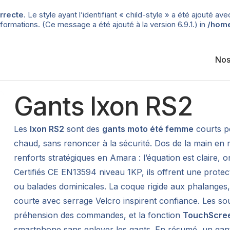
rrecte
. Le style ayant l’identifiant « child-style » a été ajouté
formations. (Ce message a été ajouté à la version 6.9.1.) in
/home
Nos
Gants Ixon RS2
Les
Ixon RS2
sont des
gants moto été femme
courts pe
chaud, sans renoncer à la sécurité. Dos de la main en
renforts stratégiques en Amara : l’équation est claire, o
Certifiés CE EN13594 niveau 1KP, ils offrent une prote
ou balades dominicales. La coque rigide aux phalanges,
courte avec serrage Velcro inspirent confiance. Les sou
préhension des commandes, et la fonction
TouchScre
smartphone sans enlever les gants. En résumé, un gant e