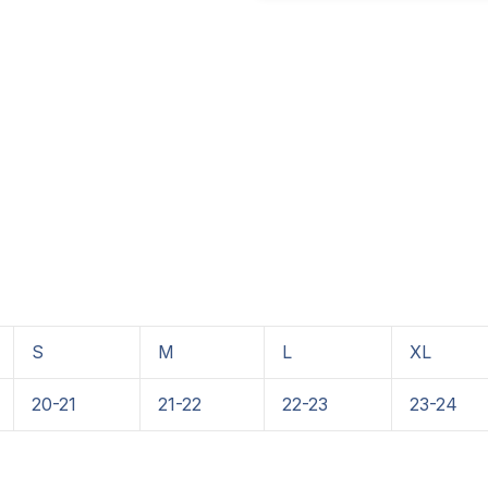
S
M
L
XL
20-21
21-22
22-23
23-24