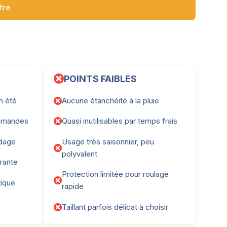
ffre
POINTS FAIBLES
en été
Aucune étanchéité à la pluie
ommandes
Quasi inutilisables par temps frais
odage
Usage très saisonnier, peu
polyvalent
urante
Protection limitée pour roulage
tique
rapide
Taillant parfois délicat à choisir