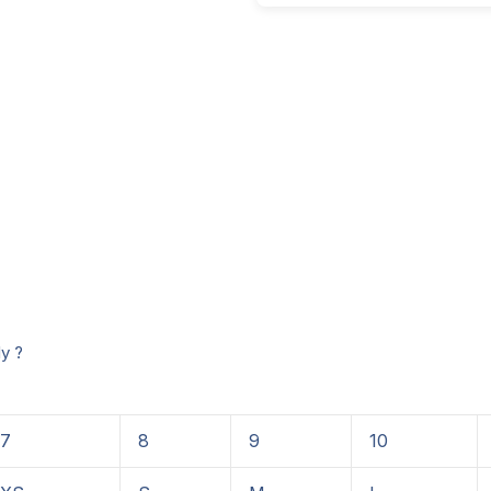
ly ?
7
8
9
10