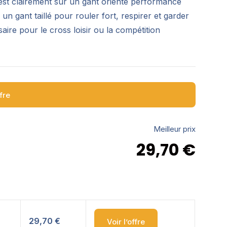
 est clairement sur un gant orienté performance
un gant taillé pour rouler fort, respirer et garder
aire pour le cross loisir ou la compétition
ffre
Meilleur prix
29,70
€
29,70 €
Voir l’offre