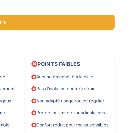
ffre
POINTS FAIBLES
été
Aucune étanchéité à la pluie
uvement
Pas d’isolation contre le froid
tageux
Non adapté usage routier régulier
one
Protection limitée sur articulations
rable
Confort réduit pour mains sensibles