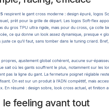
25
respirent le gant cross moderne : design épuré, logos Sof
, visuel, prêt pour la grille de départ. Les logos Soft-flex ap
as du gros TPU ultra rigide, mais pour du cross, ça colle bie
cée, ce qui donne un look assez dynamique, presque « gl
s juste ce qu’il faut, sans tomber dans le tuning criard. Bref
ures propres, ajustement global cohérent, aucune sur-épaiss
 sait où les gants souffrent le plus, notamment sur les lon
sent pas la ligne du gant. La fermeture poignet réglable res
isant. On est sur un produit à l’ADN compétitif, mais access
ux. En résumé : design sobre, look cross actuel, et finitio
 le feeling avant tout