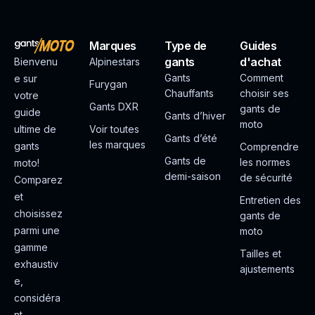
Marques
Type de
Guides
gants
d'achat
Bienvenu
Alpinestars
Gants
Comment
e sur
Furygan
Chauffants
choisir ses
votre
Gants DXR
gants de
guide
Gants d’hiver
moto
ultime de
Voir toutes
Gants d’été
les marques
gants
Comprendre
Gants de
les normes
moto!
demi-saison
de sécurité
Comparez
et
Entretien des
choisissez
gants de
parmi une
moto
gamme
Tailles et
exhaustiv
ajustements
e,
considéra
nt