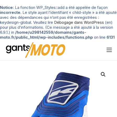
Notice
: La fonction WP_Styles::add a été appelée de façon
incorrecte
. Le style ayant l’identifiant « child-style » a été ajouté
avec des dépendances qui n’ont pas été enregistrées :
keydesign-global. Veuillez lire
Débogage dans WordPress
(en)
pour plus d’informations. (Ce message a été ajouté à la version
6.9.1.) in
/home/u298142559/domains/gants-
moto.fr/public_html/wp-includes/functions.php
on line
6131
Nos tests
Blog
Types de gants
Guide d’achat