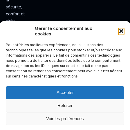
sécurité,
confort et
style.
Rendez
Gérer le consentement aux
cookies
votre
expérienc
Pour offrir les meilleures expériences, nous utilisons des
e de
technologies telles que les cookies pour stocker et/ou accéder aux
informations des appareils. Le fait de consentir à ces technologies
conduite
nous permettra de traiter des données telles que le comportement
plus sûre
de navigation ou les ID uniques sur ce site. Le fait de ne pas
et plus
consentir ou de retirer son consentement peut avoir un effet négatif
sur certaines caractéristiques et fonctions.
agréable.
Accepter
Refuser
Voir les préférences