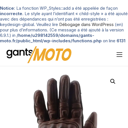
Notice
: La fonction WP_Styles::add a été appelée de façon
incorrecte
. Le style ayant l’identifiant « child-style » a été ajouté
avec des dépendances qui n’ont pas été enregistrées :
keydesign-global. Veuillez lire
Débogage dans WordPress
(en)
pour plus d’informations. (Ce message a été ajouté à la version
6.9.1.) in
/home/u298142559/domains/gants-
moto.fr/public_html/wp-includes/functions.php
on line
6131
Nos tests
Blog
Types de gants
Guide d’achat