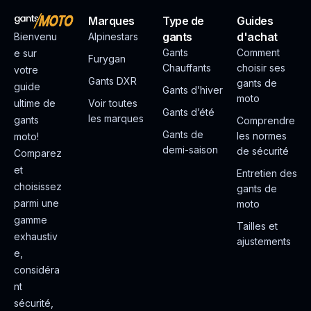
Marques
Type de
Guides
gants
d'achat
Bienvenu
Alpinestars
Gants
Comment
e sur
Furygan
Chauffants
choisir ses
votre
Gants DXR
gants de
guide
Gants d’hiver
moto
ultime de
Voir toutes
Gants d’été
les marques
gants
Comprendre
Gants de
les normes
moto!
demi-saison
de sécurité
Comparez
et
Entretien des
choisissez
gants de
parmi une
moto
gamme
Tailles et
exhaustiv
ajustements
e,
considéra
nt
sécurité,