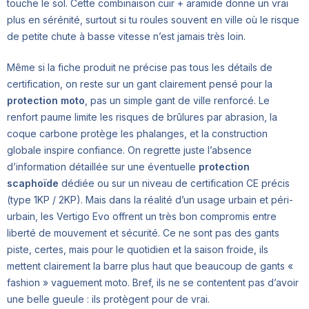
touche le sol. Cette combinaison cuir + aramide donne un vrai
plus en sérénité, surtout si tu roules souvent en ville où le risque
de petite chute à basse vitesse n’est jamais très loin.
Même si la fiche produit ne précise pas tous les détails de
certification, on reste sur un gant clairement pensé pour la
protection moto
, pas un simple gant de ville renforcé. Le
renfort paume limite les risques de brûlures par abrasion, la
coque carbone protège les phalanges, et la construction
globale inspire confiance. On regrette juste l’absence
d’information détaillée sur une éventuelle
protection
scaphoïde
dédiée ou sur un niveau de certification CE précis
(type 1KP / 2KP). Mais dans la réalité d’un usage urbain et péri-
urbain, les Vertigo Evo offrent un très bon compromis entre
liberté de mouvement et sécurité. Ce ne sont pas des gants
piste, certes, mais pour le quotidien et la saison froide, ils
mettent clairement la barre plus haut que beaucoup de gants «
fashion » vaguement moto. Bref, ils ne se contentent pas d’avoir
une belle gueule : ils protègent pour de vrai.