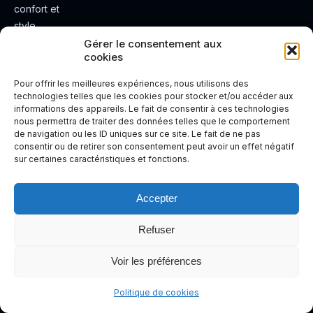
confort et
style.
Rendez
Gérer le consentement aux
cookies
votre
expérienc
Pour offrir les meilleures expériences, nous utilisons des
e de
technologies telles que les cookies pour stocker et/ou accéder aux
informations des appareils. Le fait de consentir à ces technologies
conduite
nous permettra de traiter des données telles que le comportement
plus sûre
de navigation ou les ID uniques sur ce site. Le fait de ne pas
et plus
consentir ou de retirer son consentement peut avoir un effet négatif
sur certaines caractéristiques et fonctions.
agréable.
Accepter
Refuser
Voir les préférences
Politique de cookies