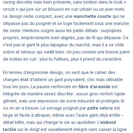
racing discrète mais bien présente, sans tomber dans le look «
circuit » qui jure sur un blouson en cuir urbain ou un jean moto.
Le design reste compact, avec une
manchette courte
qui ne
dépasse pas du poignet et se loge facilement sous une manche
de veste. Helstons soigne aussi les petits détails : surpiqûres
propres, empiècements bien alignés, pas de fil qui dépasse. Ce
n’est pas le gant le plus tapageur du marché, mais il a ce côté
sobre et sérieux qui vieillit bien. Un peu comme une bonne paire
de bottes en cuir : plus tu l’utilises, plus il prend du caractère.
En termes d’ergonomie design, on sent que le cahier des
charges était d’obtenir un gant polyvalent, chic mais utilisable
tous les jours. La paume renforcée en
fibre d’aramide
est
intégrée de manière assez discrète : aucun gros renfort rigide
gênant, mais une impression de zone mésurée et protégée là
où on en a besoin. Le serrage poignet par
patte velcro
est
large et facile à attraper, même avec l’autre gant déjà enfilé –
détail bête, mais qui change la vie au quotidien. L’
embout
tactile
sur le doigt est visuellement intégré sans casser la ligne