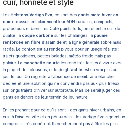
cuir, honnête et stylé
Les
Helstons Vertigo Evo
, ce sont des
gants moto hiver en
cuir
qui assument clairement leur ADN : urbains, compacts,
protecteurs et bien finis. Côté points forts, on retient le cuir de
qualité, la
coque carbone
sur les phalanges, la
paume
renforcée en fibre d’aramide
et la ligne générale sobre mais
racée. Le confort est au rendez-vous pour un usage réaliste :
trajets quotidiens, petites balades, météo froide mais pas
polaire. La
manchette courte
les rend très faciles à vivre avec
la plupart des blousons, et le doigt
tactile
est un vrai plus au
jour le jour. On regrettera l’absence de membrane étanche
dédiée et une isolation qui ne conviendra pas aux plus frileux
sur longs trajets d’hiver sur autoroute. Mais ce serait juger ces
gants en dehors de leur terrain de jeu naturel.
En les prenant pour ce qu’ils sont – des gants hiver urbains, en
cuir, à l’aise en ville et en péri‑urbain – les Vertigo Evo signent un
compromis très cohérent. Ils ne cherchent pas à être les plus