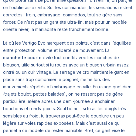
qu’on porte sans se poser mille questions : on l’enfile, on part, et
on l’oublie assez vite. Sur les commandes, les sensations restent
correctes : frein, embrayage, commodos, tout se gère sans
forcer. Ce n’est pas un gant été ultra-fin, mais pour un modèle
orienté hiver, la maniabilité reste franchement bonne.
Là où les Vertigo Evo marquent des points, c’est dans l’équilibre
entre protection, volume et liberté de mouvement. La
manchette courte
évite tout conflit avec les manches de
blouson, utile surtout si tu roules avec un blouson urbain assez
cintré ou un cuir vintage. Le serrage velcro maintient le gant en
place sans trop comprimer le poignet, même lors des
mouvements répétés à l’embrayage en ville. En usage quotidien
(trajets boulot, petites balades), on ne ressent pas de gêne
particulière, même après une demi-journée à enchaîner
bouchons et ronds-points. Seul bémol : si tu as les doigts très
sensibles au froid, tu trouveras peut‑être la doublure un peu
légère sur voies rapides exposées. Mais c’est aussi ce qui
permet à ce modèle de rester maniable. Bref, ce gant vise le