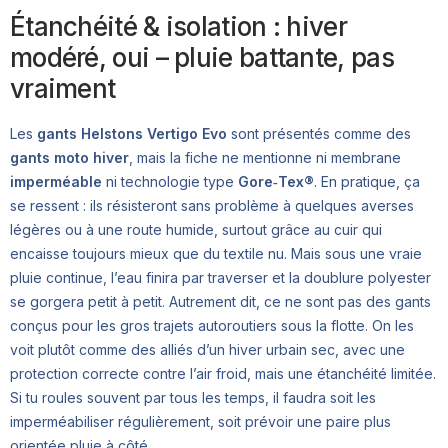
Étanchéité & isolation : hiver
modéré, oui – pluie battante, pas
vraiment
Les
gants Helstons Vertigo Evo
sont présentés comme des
gants moto hiver
, mais la fiche ne mentionne ni membrane
imperméable
ni technologie type
Gore‑Tex®
. En pratique, ça
se ressent : ils résisteront sans problème à quelques averses
légères ou à une route humide, surtout grâce au cuir qui
encaisse toujours mieux que du textile nu. Mais sous une vraie
pluie continue, l’eau finira par traverser et la doublure polyester
se gorgera petit à petit. Autrement dit, ce ne sont pas des gants
conçus pour les gros trajets autoroutiers sous la flotte. On les
voit plutôt comme des alliés d’un hiver urbain sec, avec une
protection correcte contre l’air froid, mais une étanchéité limitée.
Si tu roules souvent par tous les temps, il faudra soit les
imperméabiliser régulièrement, soit prévoir une paire plus
orientée pluie à côté.