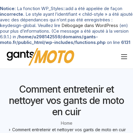
Notice
: La fonction WP_Styles::add a été appelée de façon
incorrecte
. Le style ayant l’identifiant « child-style » a été ajouté
avec des dépendances qui n’ont pas été enregistrées :
keydesign-global. Veuillez lire
Débogage dans WordPress
(en)
pour plus d’informations. (Ce message a été ajouté à la version
6.9.1.) in
/home/u298142559/domains/gants-
moto.fr/public_html/wp-includes/functions.php
on line
6131
Nos tests
Blog
Comment entretenir et
Types de gants
nettoyer vos gants de moto
Guide d’achat
en cuir
Home
Comment entretenir et nettoyer vos gants de moto en cuir