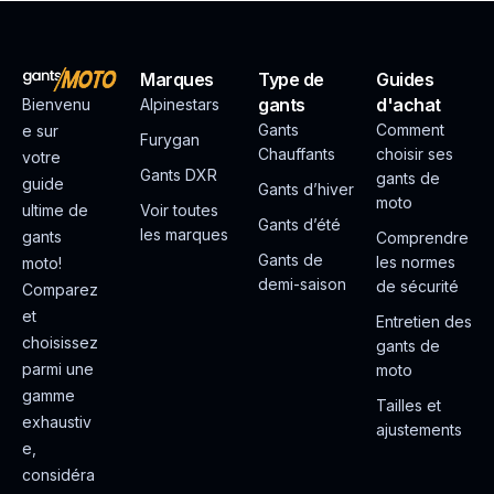
Marques
Type de
Guides
gants
d'achat
Bienvenu
Alpinestars
Gants
Comment
e sur
Furygan
Chauffants
choisir ses
votre
Gants DXR
gants de
guide
Gants d’hiver
moto
ultime de
Voir toutes
Gants d’été
les marques
gants
Comprendre
Gants de
les normes
moto!
demi-saison
de sécurité
Comparez
et
Entretien des
choisissez
gants de
parmi une
moto
gamme
Tailles et
exhaustiv
ajustements
e,
considéra