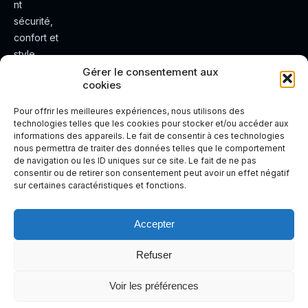
nt
sécurité,
confort et
style.
Rendez
Gérer le consentement aux
cookies
votre
expérienc
Pour offrir les meilleures expériences, nous utilisons des
e de
technologies telles que les cookies pour stocker et/ou accéder aux
informations des appareils. Le fait de consentir à ces technologies
conduite
nous permettra de traiter des données telles que le comportement
plus sûre
de navigation ou les ID uniques sur ce site. Le fait de ne pas
et plus
consentir ou de retirer son consentement peut avoir un effet négatif
sur certaines caractéristiques et fonctions.
agréable.
Accepter
Refuser
Voir les préférences