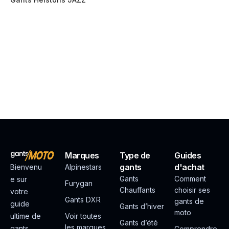
Marques
Type de
Guides
gants
d'achat
Bienvenu
Alpinestars
Gants
Comment
e sur
Furygan
Chauffants
choisir ses
votre
Gants DXR
gants de
guide
Gants d’hiver
moto
ultime de
Voir toutes
Gants d’été
les marques
gants
Comprendre