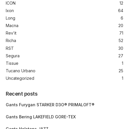
ICON
12
Ixon
64
Long
6
Macna
20
Rev’it
71
Richa
52
RST
30
Segura
27
Tissue
1
Tucano Urbano
25
Uncategorized
1
Recent posts
Gants Furygan STARKER D3O® PRIMALOFT®
Gants Bering LAKEFIELD GORE-TEX
Gants Helstons JAZZ