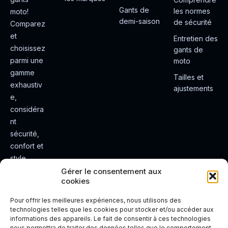
Gants de
les normes
moto!
demi-saison
de sécurité
Comparez
et
Entretien des
choisissez
gants de
parmi une
moto
gamme
Tailles et
exhaustiv
ajustements
e,
considéra
nt
sécurité,
confort et
style.
Rendez
Gérer le consentement aux
cookies
votre
expérienc
Pour offrir les meilleures expériences, nous utilisons des
e de
technologies telles que les cookies pour stocker et/ou accéder aux
informations des appareils. Le fait de consentir à ces technologies
conduite
nous permettra de traiter des données telles que le comportement