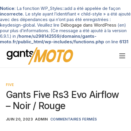
Notice
: La fonction WP_Styles::add a été appelée de façon
incorrecte
. Le style ayant l’identifiant « child-style » a été ajouté
avec des dépendances qui n’ont pas été enregistrées :
keydesign-global. Veuillez lire
Débogage dans WordPress
(en)
pour plus d’informations. (Ce message a été ajouté à la version
6.9.1.) in
/home/u298142559/domains/gants-
moto.fr/public_html/wp-includes/functions.php
on line
6131
Nos tests
Blog
FIVE
Types de gants
Gants Five Rs3 Evo Airflow
Guide d’achat
– Noir / Rouge
JUIN 20, 2023
ADMIN
COMMENTAIRES FERMÉS