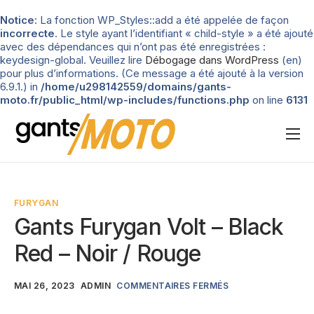
Notice
: La fonction WP_Styles::add a été appelée de façon
incorrecte
. Le style ayant l’identifiant « child-style » a été ajouté
avec des dépendances qui n’ont pas été enregistrées :
keydesign-global. Veuillez lire
Débogage dans WordPress
(en)
pour plus d’informations. (Ce message a été ajouté à la version
6.9.1.) in
/home/u298142559/domains/gants-
moto.fr/public_html/wp-includes/functions.php
on line
6131
Nos tests
Blog
FURYGAN
Types de gants
Gants Furygan Volt – Black
Guide d’achat
Red – Noir / Rouge
MAI 26, 2023
ADMIN
COMMENTAIRES FERMÉS