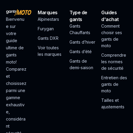
Marques
Type de
Guides
gants
d'achat
Bienvenu
Alpinestars
Gants
Comment
e sur
Furygan
Chauffants
choisir ses
votre
Gants DXR
gants de
guide
Gants d’hiver
moto
ultime de
Voir toutes
Gants d’été
les marques
gants
Comprendre
Gants de
les normes
moto!
demi-saison
de sécurité
Comparez
et
Entretien des
choisissez
gants de
parmi une
moto
gamme
Tailles et
exhaustiv
ajustements
e,
considéra
nt