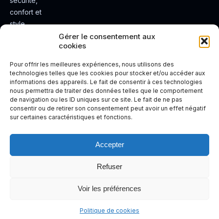
sécurité,
confort et
style.
Rendez
Gérer le consentement aux
cookies
votre
expérienc
Pour offrir les meilleures expériences, nous utilisons des
e de
technologies telles que les cookies pour stocker et/ou accéder aux
informations des appareils. Le fait de consentir à ces technologies
conduite
nous permettra de traiter des données telles que le comportement
plus sûre
de navigation ou les ID uniques sur ce site. Le fait de ne pas
et plus
consentir ou de retirer son consentement peut avoir un effet négatif
sur certaines caractéristiques et fonctions.
agréable.
Accepter
Refuser
Voir les préférences
Politique de cookies