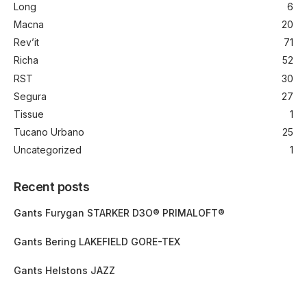
Long
6
Macna
20
Rev’it
71
Richa
52
RST
30
Segura
27
Tissue
1
Tucano Urbano
25
Uncategorized
1
Recent posts
Gants Furygan STARKER D3O® PRIMALOFT®
Gants Bering LAKEFIELD GORE-TEX
Gants Helstons JAZZ