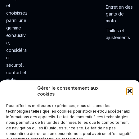
et
Entretien des
choisissez
gants de
parmi une
moto
gamme
Tailles et
exhaustiv
ajustements
e,
considéra
nt
sécurité,
confort et
style.
Rendez
Gérer le consentement aux
cookies
votre
expérienc
Pour offrir les meilleures expériences, nous utilisons des
e de
technologies telles que les cookies pour stocker et/ou accéder aux
informations des appareils. Le fait de consentir à ces technologies
conduite
nous permettra de traiter des données telles que le comportement
plus sûre
de navigation ou les ID uniques sur ce site. Le fait de ne pas
et plus
consentir ou de retirer son consentement peut avoir un effet négatif