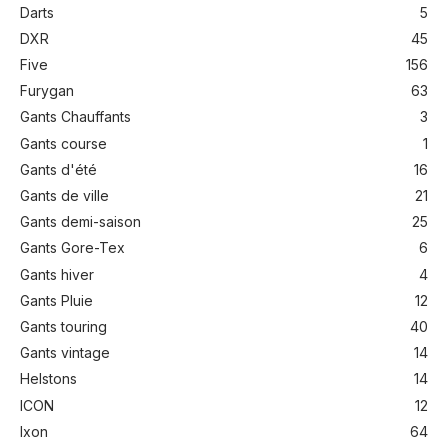
Darts
5
DXR
45
Five
156
Furygan
63
Gants Chauffants
3
Gants course
1
Gants d'été
16
Gants de ville
21
Gants demi-saison
25
Gants Gore-Tex
6
Gants hiver
4
Gants Pluie
12
Gants touring
40
Gants vintage
14
Helstons
14
ICON
12
Ixon
64