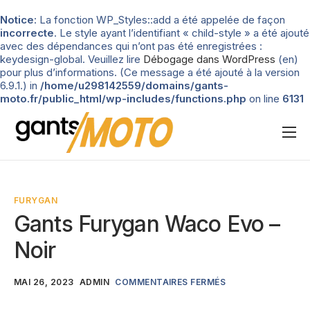
Notice
: La fonction WP_Styles::add a été appelée de façon
incorrecte
. Le style ayant l’identifiant « child-style » a été ajouté
avec des dépendances qui n’ont pas été enregistrées :
keydesign-global. Veuillez lire
Débogage dans WordPress
(en)
pour plus d’informations. (Ce message a été ajouté à la version
6.9.1.) in
/home/u298142559/domains/gants-
moto.fr/public_html/wp-includes/functions.php
on line
6131
Nos tests
Blog
FURYGAN
Types de gants
Gants Furygan Waco Evo –
Guide d’achat
Noir
MAI 26, 2023
ADMIN
COMMENTAIRES FERMÉS