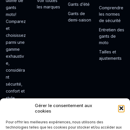
ultime de
Voir toutes
Gants d’été
les marques
gants
Comprendre
Gants de
les normes
moto!
demi-saison
de sécurité
Comparez
et
Entretien des
choisissez
gants de
parmi une
moto
gamme
Tailles et
exhaustiv
ajustements
e,
considéra
nt
sécurité,
confort et
style.
Rendez
Gérer le consentement aux
cookies
votre
expérienc
Pour offrir les meilleures expériences, nous utilisons des
e de
technologies telles que les cookies pour stocker et/ou accéder aux