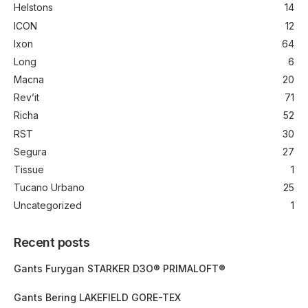
Helstons
14
ICON
12
Ixon
64
Long
6
Macna
20
Rev’it
71
Richa
52
RST
30
Segura
27
Tissue
1
Tucano Urbano
25
Uncategorized
1
Recent posts
Gants Furygan STARKER D3O® PRIMALOFT®
Gants Bering LAKEFIELD GORE-TEX