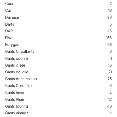
Court
2
Cuir
13
Dainese
26
Darts
5
DXR
45
Five
156
Furygan
63
Gants Chauffants
3
Gants course
1
Gants d'été
16
Gants de ville
21
Gants demi-saison
25
Gants Gore-Tex
6
Gants hiver
4
Gants Pluie
12
Gants touring
40
Gants vintage
14