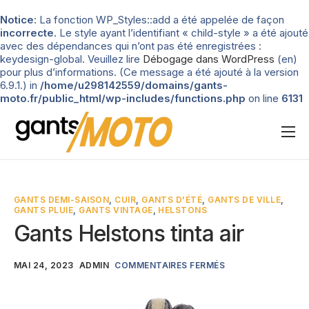
Notice
: La fonction WP_Styles::add a été appelée de façon
incorrecte
. Le style ayant l’identifiant « child-style » a été ajouté
avec des dépendances qui n’ont pas été enregistrées :
keydesign-global. Veuillez lire
Débogage dans WordPress
(en)
pour plus d’informations. (Ce message a été ajouté à la version
6.9.1.) in
/home/u298142559/domains/gants-
moto.fr/public_html/wp-includes/functions.php
on line
6131
Nos tests
Blog
GANTS DEMI-SAISON
,
CUIR
,
GANTS D'ÉTÉ
,
GANTS DE VILLE
,
GANTS PLUIE
,
GANTS VINTAGE
,
HELSTONS
Types de gants
Gants Helstons tinta air
Guide d’achat
MAI 24, 2023
ADMIN
COMMENTAIRES FERMÉS