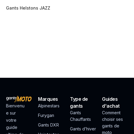
Gants Helstons JAZZ
Marques
Type de
Guides
gants
d'achat
Bienvenu
Alpinestars
Gants
Comment
e sur
Furygan
Chauffants
choisir ses
votre
Gants DXR
gants de
guide
Gants d’hiver
moto