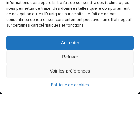
informations des appareils. Le fait de consentir à ces technologies
conduite
nous permettra de traiter des données telles que le comportement
plus sûre
de navigation ou les ID uniques sur ce site. Le fait de ne pas
et plus
consentir ou de retirer son consentement peut avoir un effet négatif
sur certaines caractéristiques et fonctions.
agréable.
Accepter
Refuser
Voir les préférences
Politique de cookies
© gants-moto.fr
Mentions légales
Politique de cookies (UE)