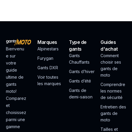
Marques
Type de
Guides
gants
d'achat
Bienvenu
Alpinestars
Gants
Comment
e sur
Furygan
Chauffants
choisir ses
votre
Gants DXR
gants de
guide
Gants d’hiver
moto
ultime de
Voir toutes
Gants d’été
les marques
gants
Comprendre
Gants de
les normes
moto!
demi-saison
de sécurité
Comparez
et
Entretien des
choisissez
gants de
parmi une
moto
gamme
Tailles et