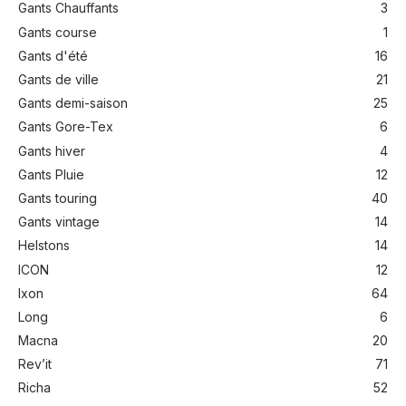
Gants Chauffants
3
Gants course
1
Gants d'été
16
Gants de ville
21
Gants demi-saison
25
Gants Gore-Tex
6
Gants hiver
4
Gants Pluie
12
Gants touring
40
Gants vintage
14
Helstons
14
ICON
12
Ixon
64
Long
6
Macna
20
Rev’it
71
Richa
52