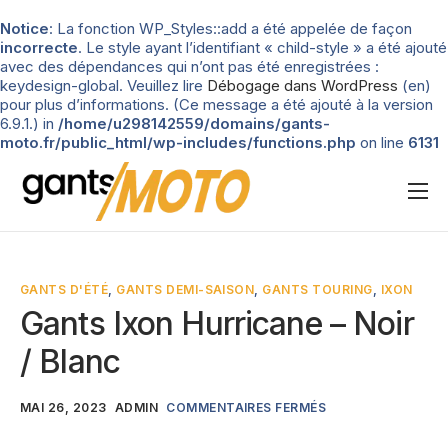
Notice
: La fonction WP_Styles::add a été appelée de façon
incorrecte
. Le style ayant l’identifiant « child-style » a été ajouté
avec des dépendances qui n’ont pas été enregistrées :
keydesign-global. Veuillez lire
Débogage dans WordPress
(en)
pour plus d’informations. (Ce message a été ajouté à la version
6.9.1.) in
/home/u298142559/domains/gants-
moto.fr/public_html/wp-includes/functions.php
on line
6131
Nos tests
Blog
GANTS D'ÉTÉ
,
GANTS DEMI-SAISON
,
GANTS TOURING
,
IXON
Types de gants
Gants Ixon Hurricane – Noir
Guide d’achat
/ Blanc
MAI 26, 2023
ADMIN
COMMENTAIRES FERMÉS