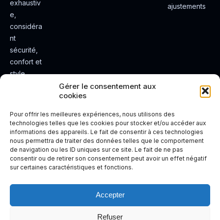
exhaustiv
ajustements
e,
considéra
nt
sécurité,
confort et
style.
Rendez
Gérer le consentement aux
cookies
votre
expérienc
Pour offrir les meilleures expériences, nous utilisons des
e de
technologies telles que les cookies pour stocker et/ou accéder aux
informations des appareils. Le fait de consentir à ces technologies
conduite
nous permettra de traiter des données telles que le comportement
plus sûre
de navigation ou les ID uniques sur ce site. Le fait de ne pas
et plus
consentir ou de retirer son consentement peut avoir un effet négatif
sur certaines caractéristiques et fonctions.
agréable.
Accepter
Refuser