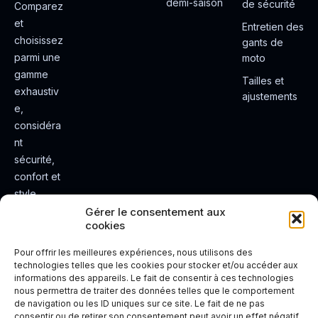
demi-saison
de sécurité
Comparez
et
Entretien des
choisissez
gants de
parmi une
moto
gamme
Tailles et
exhaustiv
ajustements
e,
considéra
nt
sécurité,
confort et
style.
Rendez
Gérer le consentement aux
cookies
votre
expérienc
Pour offrir les meilleures expériences, nous utilisons des
e de
technologies telles que les cookies pour stocker et/ou accéder aux
informations des appareils. Le fait de consentir à ces technologies
conduite
nous permettra de traiter des données telles que le comportement
plus sûre
de navigation ou les ID uniques sur ce site. Le fait de ne pas
et plus
consentir ou de retirer son consentement peut avoir un effet négatif