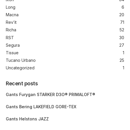
Long
6
Macna
20
Rev’it
71
Richa
52
RST
30
Segura
27
Tissue
1
Tucano Urbano
25
Uncategorized
1
Recent posts
Gants Furygan STARKER D3O® PRIMALOFT®
Gants Bering LAKEFIELD GORE-TEX
Gants Helstons JAZZ