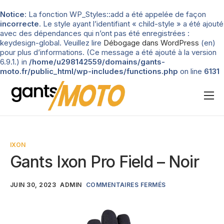
Notice
: La fonction WP_Styles::add a été appelée de façon
incorrecte
. Le style ayant l’identifiant « child-style » a été ajouté
avec des dépendances qui n’ont pas été enregistrées :
keydesign-global. Veuillez lire
Débogage dans WordPress
(en)
pour plus d’informations. (Ce message a été ajouté à la version
6.9.1.) in
/home/u298142559/domains/gants-
moto.fr/public_html/wp-includes/functions.php
on line
6131
Nos tests
Blog
IXON
Types de gants
Gants Ixon Pro Field – Noir
Guide d’achat
JUIN 30, 2023
ADMIN
COMMENTAIRES FERMÉS