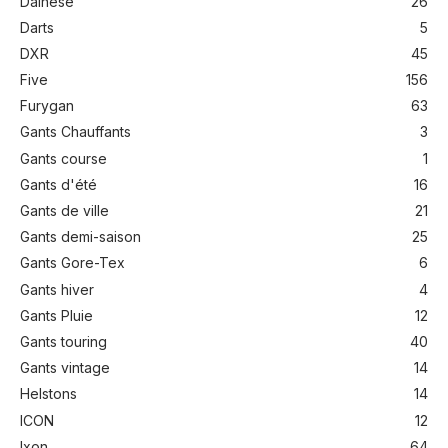
Dainese
26
Darts
5
DXR
45
Five
156
Furygan
63
Gants Chauffants
3
Gants course
1
Gants d'été
16
Gants de ville
21
Gants demi-saison
25
Gants Gore-Tex
6
Gants hiver
4
Gants Pluie
12
Gants touring
40
Gants vintage
14
Helstons
14
ICON
12
Ixon
64