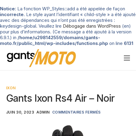
Notice
: La fonction WP_Styles::add a été appelée de façon
incorrecte
. Le style ayant l’identifiant « child-style » a été ajouté
avec des dépendances qui n’ont pas été enregistrées :
keydesign-global. Veuillez lire
Débogage dans WordPress
(en)
pour plus d’informations. (Ce message a été ajouté à la version
6.9.1.) in
/home/u298142559/domains/gants-
moto.fr/public_html/wp-includes/functions.php
on line
6131
Nos tests
Blog
IXON
Types de gants
Gants Ixon Rs4 Air – Noir
Guide d’achat
JUIN 30, 2023
ADMIN
COMMENTAIRES FERMÉS