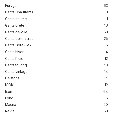
Furygan
63
Gants Chauffants
3
Gants course
1
Gants d'été
16
Gants de ville
21
Gants demi-saison
25
Gants Gore-Tex
6
Gants hiver
4
Gants Pluie
12
Gants touring
40
Gants vintage
14
Helstons
14
ICON
12
Ixon
64
Long
6
Macna
20
Rev’it
71