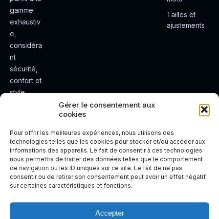
gamme
Tailles et
exhaustiv
ajustements
e,
considéra
nt
sécurité,
confort et
style.
Rendez
Gérer le consentement aux
cookies
votre
expérienc
Pour offrir les meilleures expériences, nous utilisons des
e de
technologies telles que les cookies pour stocker et/ou accéder aux
informations des appareils. Le fait de consentir à ces technologies
conduite
nous permettra de traiter des données telles que le comportement
plus sûre
de navigation ou les ID uniques sur ce site. Le fait de ne pas
et plus
consentir ou de retirer son consentement peut avoir un effet négatif
sur certaines caractéristiques et fonctions.
agréable.
Accepter