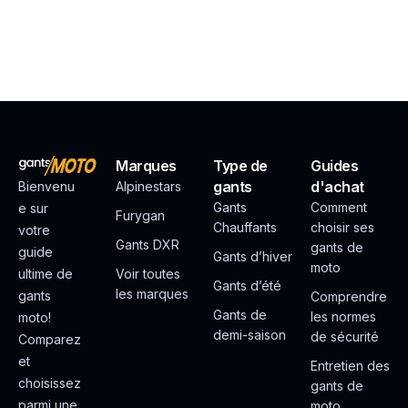
Marques
Type de
Guides
gants
d'achat
Bienvenu
Alpinestars
Gants
Comment
e sur
Furygan
Chauffants
choisir ses
votre
Gants DXR
gants de
guide
Gants d’hiver
moto
ultime de
Voir toutes
Gants d’été
les marques
gants
Comprendre
Gants de
les normes
moto!
demi-saison
de sécurité
Comparez
et
Entretien des
choisissez
gants de
parmi une
moto