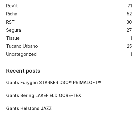
Rev’it
71
Richa
52
RST
30
Segura
27
Tissue
1
Tucano Urbano
25
Uncategorized
1
Recent posts
Gants Furygan STARKER D3O® PRIMALOFT®
Gants Bering LAKEFIELD GORE-TEX
Gants Helstons JAZZ