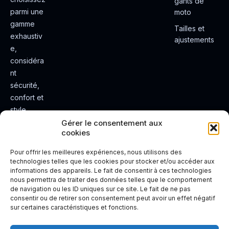
gants de
parmi une
moto
gamme
Tailles et
exhaustiv
ajustements
e,
considéra
nt
sécurité,
confort et
style.
Rendez
Gérer le consentement aux
cookies
votre
expérienc
Pour offrir les meilleures expériences, nous utilisons des
e de
technologies telles que les cookies pour stocker et/ou accéder aux
informations des appareils. Le fait de consentir à ces technologies
conduite
nous permettra de traiter des données telles que le comportement
plus sûre
de navigation ou les ID uniques sur ce site. Le fait de ne pas
et plus
consentir ou de retirer son consentement peut avoir un effet négatif
sur certaines caractéristiques et fonctions.
agréable.