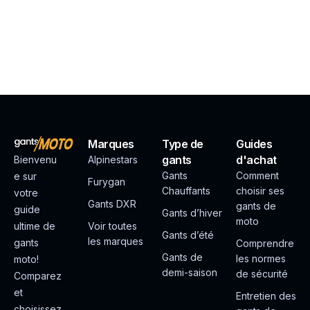
Marques
Type de
Guides
gants
d'achat
Bienvenu
Alpinestars
Gants
Comment
e sur
Furygan
Chauffants
choisir ses
votre
Gants DXR
gants de
guide
Gants d’hiver
moto
ultime de
Voir toutes
Gants d’été
les marques
gants
Comprendre
Gants de
les normes
moto!
demi-saison
de sécurité
Comparez
et
Entretien des
choisissez