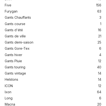
Five
156
Furygan
63
Gants Chauffants
3
Gants course
1
Gants d'été
16
Gants de ville
21
Gants demi-saison
25
Gants Gore-Tex
6
Gants hiver
4
Gants Pluie
12
Gants touring
40
Gants vintage
14
Helstons
14
ICON
12
Ixon
64
Long
6
Macna
20