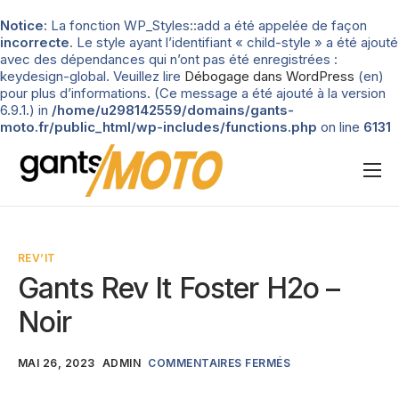
Notice
: La fonction WP_Styles::add a été appelée de façon
incorrecte
. Le style ayant l’identifiant « child-style » a été ajouté
avec des dépendances qui n’ont pas été enregistrées :
keydesign-global. Veuillez lire
Débogage dans WordPress
(en)
pour plus d’informations. (Ce message a été ajouté à la version
6.9.1.) in
/home/u298142559/domains/gants-
moto.fr/public_html/wp-includes/functions.php
on line
6131
Nos tests
Blog
REV’IT
Types de gants
Gants Rev It Foster H2o –
Guide d’achat
Noir
MAI 26, 2023
ADMIN
COMMENTAIRES FERMÉS