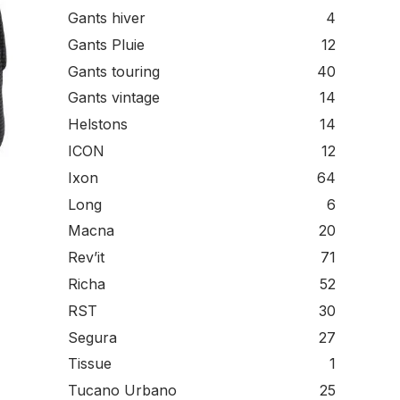
Gants hiver
4
Gants Pluie
12
Gants touring
40
Gants vintage
14
Helstons
14
ICON
12
Ixon
64
Long
6
Macna
20
Rev’it
71
Richa
52
RST
30
Segura
27
Tissue
1
Tucano Urbano
25