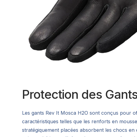
Protection des Gant
Les gants Rev It Mosca H2O sont conçus pour of
caractéristiques telles que les renforts en mousse
stratégiquement placées absorbent les chocs en ca