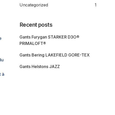
Uncategorized
1
Recent posts
Gants Furygan STARKER D3O®
e
PRIMALOFT®
à
Gants Bering LAKEFIELD GORE-TEX
du
Gants Helstons JAZZ
t à