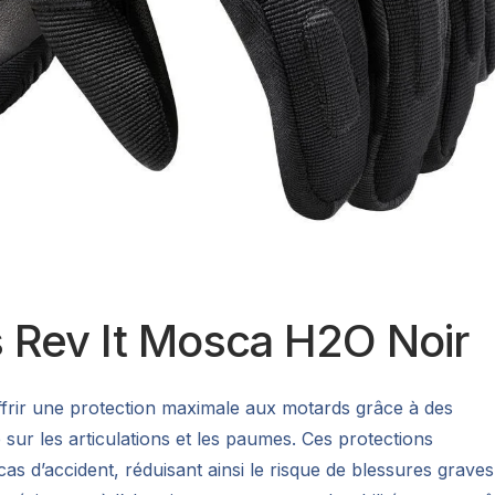
s Rev It Mosca H2O Noir
frir une protection maximale aux motards grâce à des
 sur les articulations et les paumes. Ces protections
s d’accident, réduisant ainsi le risque de blessures graves