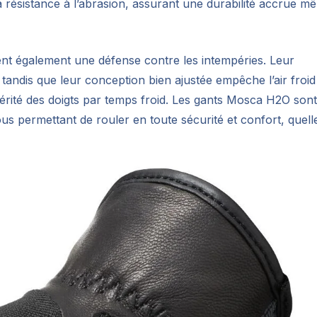
la résistance à l’abrasion, assurant une durabilité accrue m
rent également une défense contre les intempéries. Leur
ndis que leur conception bien ajustée empêche l’air froid
xtérité des doigts par temps froid. Les gants Mosca H2O sont
ous permettant de rouler en toute sécurité et confort, quell