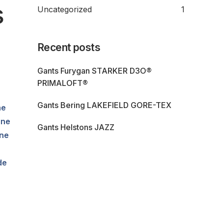
s
Uncategorized
1
Recent posts
Gants Furygan STARKER D3O®
PRIMALOFT®
Gants Bering LAKEFIELD GORE-TEX
ne
une
Gants Helstons JAZZ
une
de