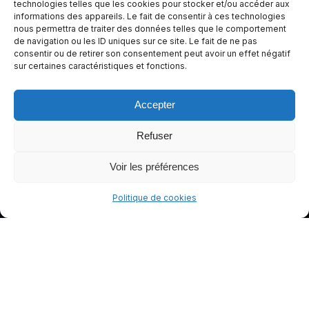
e de
technologies telles que les cookies pour stocker et/ou accéder aux
informations des appareils. Le fait de consentir à ces technologies
conduite
nous permettra de traiter des données telles que le comportement
plus sûre
de navigation ou les ID uniques sur ce site. Le fait de ne pas
et plus
consentir ou de retirer son consentement peut avoir un effet négatif
sur certaines caractéristiques et fonctions.
agréable.
Accepter
Refuser
Voir les préférences
Politique de cookies
© gants-moto.fr
Mentions légales
Politique de cookies (UE)