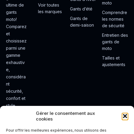
moto
ultime de
Voir toutes
Gants d’été
les marques
gants
Comprendre
Gants de
les normes
moto!
demi-saison
de sécurité
Comparez
et
Entretien des
choisissez
gants de
parmi une
moto
gamme
Tailles et
exhaustiv
ajustements
e,
considéra
nt
sécurité,
confort et
style.
Rendez
Gérer le consentement aux
cookies
votre
expérienc
Pour offrir les meilleures expériences, nous utilisons des