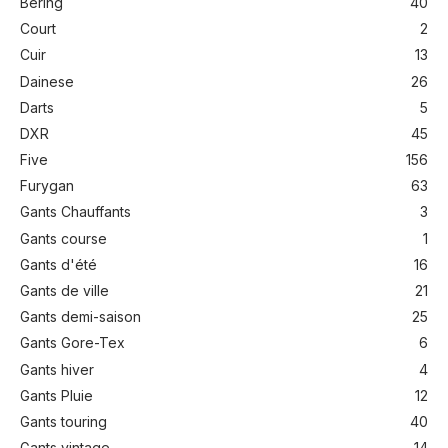
Bering
40
Court
2
Cuir
13
Dainese
26
Darts
5
DXR
45
Five
156
Furygan
63
Gants Chauffants
3
Gants course
1
Gants d'été
16
Gants de ville
21
Gants demi-saison
25
Gants Gore-Tex
6
Gants hiver
4
Gants Pluie
12
Gants touring
40
Gants vintage
14