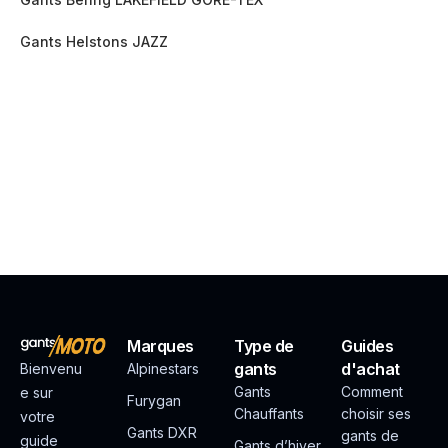
Gants Helstons JAZZ
Marques
Type de
Guides
gants
d'achat
Bienvenu
Alpinestars
Gants
Comment
e sur
Furygan
Chauffants
choisir ses
votre
Gants DXR
gants de
guide
Gants d’hiver