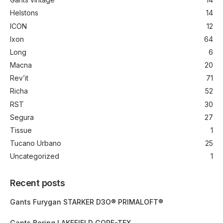
Helstons
14
ICON
12
Ixon
64
Long
6
Macna
20
Rev’it
71
Richa
52
RST
30
Segura
27
Tissue
1
Tucano Urbano
25
Uncategorized
1
Recent posts
Gants Furygan STARKER D3O® PRIMALOFT®
Gants Bering LAKEFIELD GORE-TEX