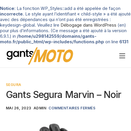
Notice
: La fonction WP_Styles::add a été appelée de façon
incorrecte
. Le style ayant l’identifiant « child-style » a été ajouté
avec des dépendances qui n’ont pas été enregistrées :
keydesign-global. Veuillez lire
Débogage dans WordPress
(en)
pour plus d’informations. (Ce message a été ajouté à la version
6.9.1.) in
/home/u298142559/domains/gants-
moto.fr/public_html/wp-includes/functions.php
on line
6131
Nos tests
Blog
SEGURA
Types de gants
Gants Segura Marvin – Noir
Guide d’achat
MAI 26, 2023
ADMIN
COMMENTAIRES FERMÉS