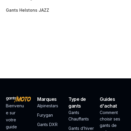
Gants Helstons JAZZ
Marques
Type de
Guides
gants
d'achat
Bienvenu
Alpinestars
Gants
Comment
e sur
Furygan
Chauffants
choisir ses
votre
Gants DXR
gants de
guide
Gants d’hiver