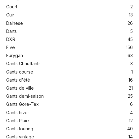
Court
2
Cuir
13
Dainese
26
Darts
5
DXR
45
Five
156
Furygan
63
Gants Chauffants
3
Gants course
1
Gants d'été
16
Gants de ville
21
Gants demi-saison
25
Gants Gore-Tex
6
Gants hiver
4
Gants Pluie
12
Gants touring
40
Gants vintage
14