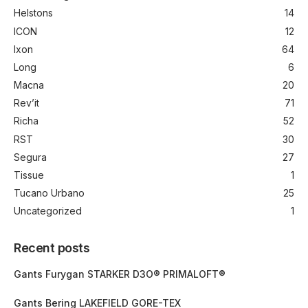
Helstons
14
ICON
12
Ixon
64
Long
6
Macna
20
Rev’it
71
Richa
52
RST
30
Segura
27
Tissue
1
Tucano Urbano
25
Uncategorized
1
Recent posts
Gants Furygan STARKER D3O® PRIMALOFT®
Gants Bering LAKEFIELD GORE-TEX