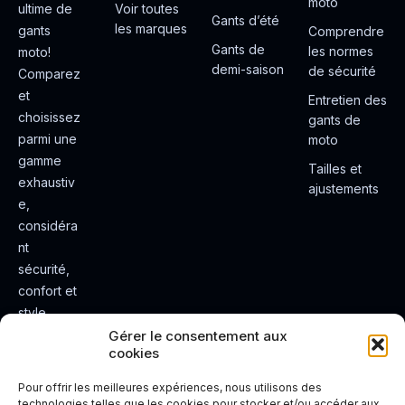
moto
ultime de
Voir toutes
Gants d’été
les marques
gants
Comprendre
Gants de
les normes
moto!
demi-saison
de sécurité
Comparez
et
Entretien des
choisissez
gants de
parmi une
moto
gamme
Tailles et
exhaustiv
ajustements
e,
considéra
nt
sécurité,
confort et
style.
Rendez
Gérer le consentement aux
cookies
votre
expérienc
Pour offrir les meilleures expériences, nous utilisons des
e de
technologies telles que les cookies pour stocker et/ou accéder aux