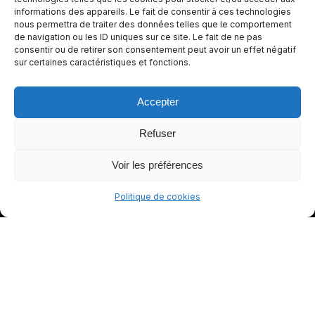
informations des appareils. Le fait de consentir à ces technologies
conduite
nous permettra de traiter des données telles que le comportement
plus sûre
de navigation ou les ID uniques sur ce site. Le fait de ne pas
et plus
consentir ou de retirer son consentement peut avoir un effet négatif
sur certaines caractéristiques et fonctions.
agréable.
Accepter
Refuser
Voir les préférences
Politique de cookies
© gants-moto.fr
Mentions légales
Politique de cookies (UE)