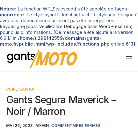
Notice
: La fonction WP_Styles::add a été appelée de façon
incorrecte
. Le style ayant l’identifiant « child-style » a été ajouté
avec des dépendances qui n’ont pas été enregistrées :
keydesign-global. Veuillez lire
Débogage dans WordPress
(en)
pour plus d’informations. (Ce message a été ajouté à la version
6.9.1.) in
/home/u298142559/domains/gants-
moto.fr/public_html/wp-includes/functions.php
on line
6131
Nos tests
Blog
CUIR
,
SEGURA
Types de gants
Gants Segura Maverick –
Guide d’achat
Noir / Marron
MAI 26, 2023
ADMIN
COMMENTAIRES FERMÉS