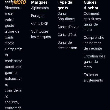
Marques
Type de
Guides
gants
d'achat
Bienvenu
Alpinestars
Gants
Comment
e sur
Furygan
Chauffants
choisir ses
votre
Gants DXR
gants de
guide
Gants d’hiver
moto
ultime de
Voir toutes
Gants d’été
les marques
gants
Comprendre
Gants de
les normes
moto!
demi-saison
de sécurité
Comparez
et
Entretien des
choisissez
gants de
parmi une
moto
gamme
Tailles et
exhaustiv
ajustements
e,
considéra
nt
sécurité,
confort et