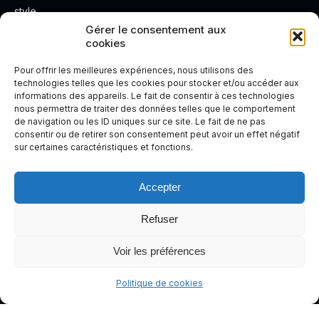
style.
Rendez
Gérer le consentement aux
cookies
votre
expérienc
Pour offrir les meilleures expériences, nous utilisons des
e de
technologies telles que les cookies pour stocker et/ou accéder aux
informations des appareils. Le fait de consentir à ces technologies
conduite
nous permettra de traiter des données telles que le comportement
plus sûre
de navigation ou les ID uniques sur ce site. Le fait de ne pas
et plus
consentir ou de retirer son consentement peut avoir un effet négatif
sur certaines caractéristiques et fonctions.
agréable.
Accepter
Refuser
Voir les préférences
Politique de cookies