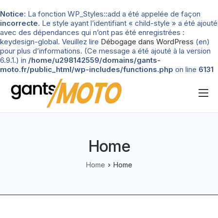
Notice
: La fonction WP_Styles::add a été appelée de façon
incorrecte
. Le style ayant l’identifiant « child-style » a été ajouté
avec des dépendances qui n’ont pas été enregistrées :
keydesign-global. Veuillez lire
Débogage dans WordPress
(en)
pour plus d’informations. (Ce message a été ajouté à la version
6.9.1.) in
/home/u298142559/domains/gants-
moto.fr/public_html/wp-includes/functions.php
on line
6131
Nos tests
Blog
Home
Types de gants
Home
Home
Guide d’achat