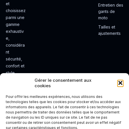
et
Entretien des
choisissez
gants de
parmi une
moto
gamme
Tailles et
exhaustiv
ajustements
e,
considéra
nt
sécurité,
confort et
style.
Rendez
Gérer le consentement aux
cookies
votre
expérienc
Pour offrir les meilleures expériences, nous utilisons des
e de
technologies telles que les cookies pour stocker et/ou accéder aux
informations des appareils. Le fait de consentir à ces technologies
conduite
nous permettra de traiter des données telles que le comportement
plus sûre
de navigation ou les ID uniques sur ce site. Le fait de ne pas
et plus
consentir ou de retirer son consentement peut avoir un effet négatif
sur certaines caractéristiques et fonctions.
agréable.