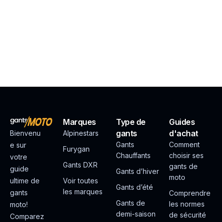
Marques
Type de
Guides
gants
d'achat
Bienvenu
Alpinestars
Gants
Comment
e sur
Furygan
Chauffants
choisir ses
votre
Gants DXR
gants de
guide
Gants d’hiver
moto
ultime de
Voir toutes
Gants d’été
les marques
gants
Comprendre
Gants de
les normes
moto!
demi-saison
de sécurité
Comparez