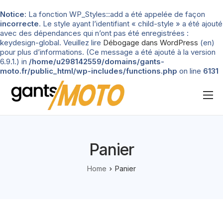
Notice
: La fonction WP_Styles::add a été appelée de façon
incorrecte
. Le style ayant l’identifiant « child-style » a été ajouté
avec des dépendances qui n’ont pas été enregistrées :
keydesign-global. Veuillez lire
Débogage dans WordPress
(en)
pour plus d’informations. (Ce message a été ajouté à la version
6.9.1.) in
/home/u298142559/domains/gants-
moto.fr/public_html/wp-includes/functions.php
on line
6131
Nos tests
Blog
Panier
Types de gants
Home
Panier
Guide d’achat