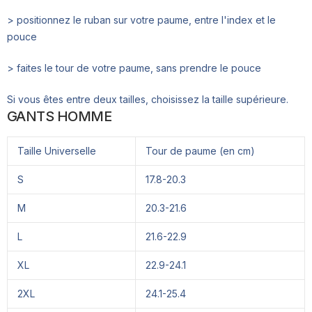
> positionnez le ruban sur votre paume, entre l'index et le
pouce
> faites le tour de votre paume, sans prendre le pouce
Si vous êtes entre deux tailles, choisissez la taille supérieure.
GANTS HOMME
Taille Universelle
Tour de paume (en cm)
S
17.8-20.3
M
20.3-21.6
L
21.6-22.9
XL
22.9-24.1
2XL
24.1-25.4