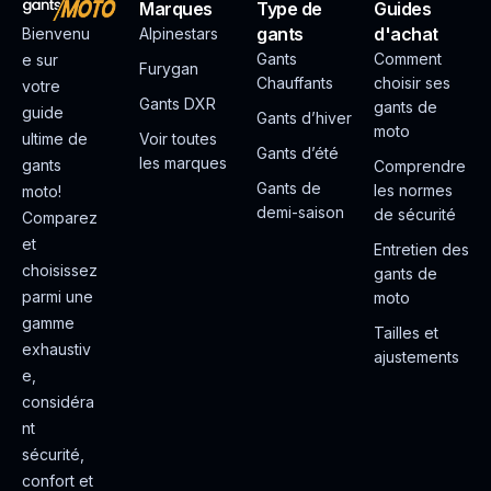
Marques
Type de
Guides
gants
d'achat
Bienvenu
Alpinestars
Gants
Comment
e sur
Furygan
Chauffants
choisir ses
votre
Gants DXR
gants de
guide
Gants d’hiver
moto
ultime de
Voir toutes
Gants d’été
les marques
gants
Comprendre
Gants de
les normes
moto!
demi-saison
de sécurité
Comparez
et
Entretien des
choisissez
gants de
parmi une
moto
gamme
Tailles et
exhaustiv
ajustements
e,
considéra
nt
sécurité,
confort et