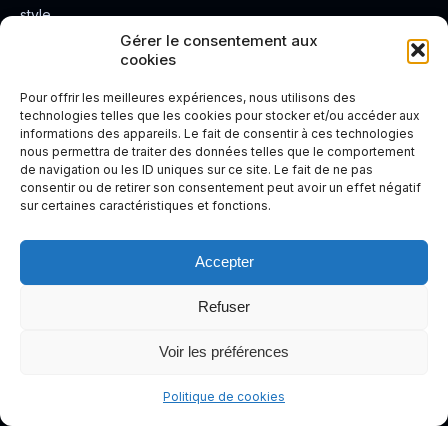
style.
Rendez
Gérer le consentement aux
cookies
votre
expérienc
Pour offrir les meilleures expériences, nous utilisons des
e de
technologies telles que les cookies pour stocker et/ou accéder aux
informations des appareils. Le fait de consentir à ces technologies
conduite
nous permettra de traiter des données telles que le comportement
plus sûre
de navigation ou les ID uniques sur ce site. Le fait de ne pas
et plus
consentir ou de retirer son consentement peut avoir un effet négatif
sur certaines caractéristiques et fonctions.
agréable.
Accepter
Refuser
Voir les préférences
Politique de cookies