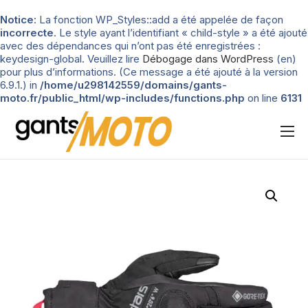
Notice
: La fonction WP_Styles::add a été appelée de façon
incorrecte
. Le style ayant l’identifiant « child-style » a été ajouté
avec des dépendances qui n’ont pas été enregistrées :
keydesign-global. Veuillez lire
Débogage dans WordPress
(en)
pour plus d’informations. (Ce message a été ajouté à la version
6.9.1.) in
/home/u298142559/domains/gants-
moto.fr/public_html/wp-includes/functions.php
on line
6131
Nos tests
Blog
Types de gants
Guide d’achat