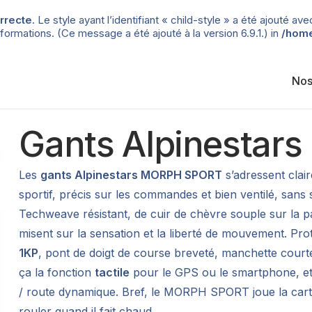
rrecte
. Le style ayant l’identifiant « child-style » a été ajouté
formations. (Ce message a été ajouté à la version 6.9.1.) in
/home
Nos
Gants Alpinesta
Les
gants Alpinestars MORPH SPORT
s’adressent clai
sportif, précis sur les commandes et bien ventilé, sans s
Techweave résistant, de cuir de chèvre souple sur la pau
misent sur la sensation et la liberté de mouvement. Pr
1KP
, pont de doigt de course breveté, manchette courte
ça la fonction
tactile
pour le GPS ou le smartphone, et t
/ route dynamique. Bref, le MORPH SPORT joue la cart
rouler quand il fait chaud.