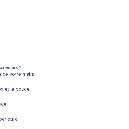
pinestars ?
e de votre main:
ex et le pouce
uce
upérieure.