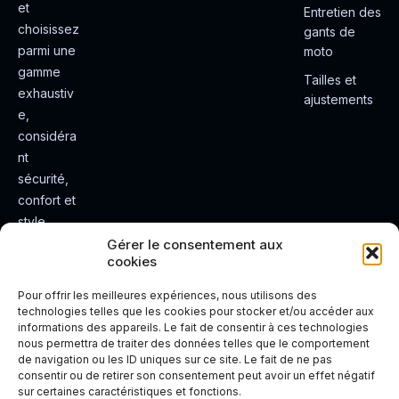
et
Entretien des
choisissez
gants de
parmi une
moto
gamme
Tailles et
exhaustiv
ajustements
e,
considéra
nt
sécurité,
confort et
style.
Rendez
Gérer le consentement aux
cookies
votre
expérienc
Pour offrir les meilleures expériences, nous utilisons des
e de
technologies telles que les cookies pour stocker et/ou accéder aux
informations des appareils. Le fait de consentir à ces technologies
conduite
nous permettra de traiter des données telles que le comportement
plus sûre
de navigation ou les ID uniques sur ce site. Le fait de ne pas
et plus
consentir ou de retirer son consentement peut avoir un effet négatif
sur certaines caractéristiques et fonctions.
agréable.