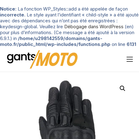
Notice
: La fonction WP_Styles::add a été appelée de façon
incorrecte
. Le style ayant l’identifiant « child-style » a été ajouté
avec des dépendances qui n’ont pas été enregistrées :
keydesign-global. Veuillez lire
Débogage dans WordPress
(en)
pour plus d’informations. (Ce message a été ajouté à la version
6.9.1.) in
/home/u298142559/domains/gants-
moto.fr/public_html/wp-includes/functions.php
on line
6131
Nos tests
Blog
Types de gants
Guide d’achat