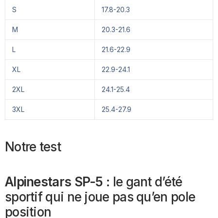
S
17.8-20.3
M
20.3-21.6
L
21.6-22.9
XL
22.9-24.1
2XL
24.1-25.4
3XL
25.4-27.9
Notre test
Alpinestars SP-5
: le gant d’été
sportif qui ne joue pas qu’en pole
position