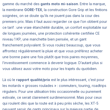
gamme du marché des
gants moto mi-saison
. Entre la marque,
la membrane
GORE-TEX
, la construction Gore Grip et les finitions
soignées, on se doute qu’ils ne jouent pas dans la cour des
premiers prix. Mais il faut aussi regarder ce que l’on obtient pour
ce tarif : une vraie étanchéité durable, un confort exploitable sur
de longues journées, une protection cohérente certifiée CE
niveau 1 KP, une manchette bien pensée, et un gant
franchement polyvalent. Si vous roulez beaucoup, que vous
affrontez régulièrement la pluie et que vous préférez acheter
une bonne paire une fois plutôt que trois paires moyennes,
l’investissement commence à devenir logique. D’autant plus si
vous utilisez aussi votre moto pour les trajets du quotidien.
Là où le
rapport qualité/prix
est le plus intéressant, c’est pour
les motards « grosses roulades » : commuters, touring, roadtrips
réguliers. Pour une utilisation très occasionnelle ou purement
estivale, ce serait clairement surdimensionné. Mais pour ceux
qui roulent dès que la route est à peu près sèche, les XT-5
peuvent servir de gants principaux sur la majeure partie de