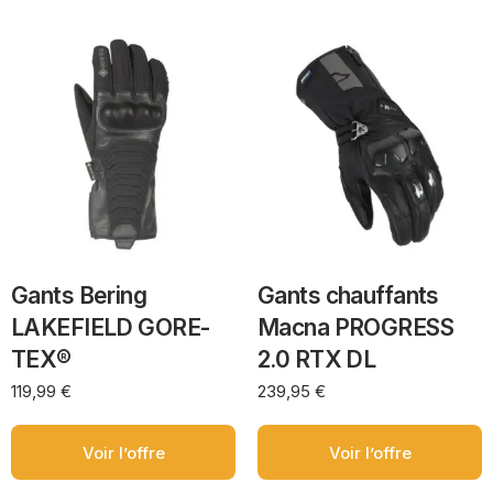
Gants Bering
Gants chauffants
LAKEFIELD GORE-
Macna PROGRESS
TEX®
2.0 RTX DL
119,99
€
239,95
€
Voir l’offre
Voir l’offre