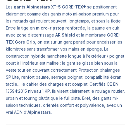
Les
gants Alpinestars XT-5 GORE-TEX®
se positionnent
clairement comme des gants moto mi-saison premium pour
les motards qui roulent souvent, longtemps, et sous la flotte.
Entre la tige en
micro-ripstop
renforcée, la paume en cuir
avec zone d’atterrissage
AR Shield
et la membrane
GORE-
TEX Gore Grip
, on est sur un gant pensé pour encaisser les
kilomètres sans transformer vos mains en éponge. La
construction hybride manchette longue à l’extérieur / poignet
court à l’intérieur est maline : le gant se glisse bien sous la
veste tout en couvrant correctement. Protection phalanges
SP Lite, renfort paume, serrage poignet, compatibilité écran
tactile… le cahier des charges est complet. Certifiés CE EN
13594:2015 niveau 1 KP, ils visent clairement le roulage routier,
urbain et touring plutôt que le full piste. Bref, des gants mi-
saison techniques, orientés confort et polyvalence, avec un
vrai ADN d’
Alpinestars
.