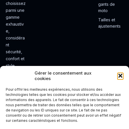
choisissez
gants de
parmi une
moto
gamme
Tailles et
exhaustiv
ajustements
e,
considéra
nt
sécurité,
confort et
style.
Rendez
Gérer le consentement aux
cookies
votre
expérienc
Pour offrir les meilleures expériences, nous utilisons des
e de
technologies telles que les cookies pour stocker et/ou accéder aux
informations des appareils. Le fait de consentir à ces technologies
conduite
nous permettra de traiter des données telles que le comportement
plus sûre
de navigation ou les ID uniques sur ce site. Le fait de ne pas
et plus
consentir ou de retirer son consentement peut avoir un effet négatif
sur certaines caractéristiques et fonctions.
agréable.