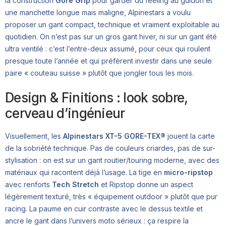
la construction
Gore Grip
pour garder du feeling au guidon et
une manchette longue mais maligne, Alpinestars a voulu
proposer un gant compact, technique et vraiment exploitable au
quotidien. On n’est pas sur un gros gant hiver, ni sur un gant été
ultra ventilé : c’est l’entre-deux assumé, pour ceux qui roulent
presque toute l’année et qui préfèrent investir dans une seule
paire « couteau suisse » plutôt que jongler tous les mois.
Design & Finitions : look sobre,
cerveau d’ingénieur
Visuellement, les
Alpinestars XT-5 GORE-TEX®
jouent la carte
de la sobriété technique. Pas de couleurs criardes, pas de sur-
stylisation : on est sur un gant routier/touring moderne, avec des
matériaux qui racontent déjà l’usage. La tige en
micro-ripstop
avec renforts
Tech Stretch
et Ripstop donne un aspect
légèrement texturé, très « équipement outdoor » plutôt que pur
racing. La paume en cuir contraste avec le dessus textile et
ancre le gant dans l’univers moto sérieux : ça respire la