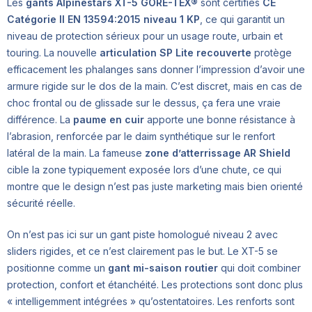
Les
gants Alpinestars XT-5 GORE-TEX®
sont certifiés
CE
Catégorie II EN 13594:2015 niveau 1 KP
, ce qui garantit un
niveau de protection sérieux pour un usage route, urbain et
touring. La nouvelle
articulation SP Lite recouverte
protège
efficacement les phalanges sans donner l’impression d’avoir une
armure rigide sur le dos de la main. C’est discret, mais en cas de
choc frontal ou de glissade sur le dessus, ça fera une vraie
différence. La
paume en cuir
apporte une bonne résistance à
l’abrasion, renforcée par le daim synthétique sur le renfort
latéral de la main. La fameuse
zone d’atterrissage AR Shield
cible la zone typiquement exposée lors d’une chute, ce qui
montre que le design n’est pas juste marketing mais bien orienté
sécurité réelle.
On n’est pas ici sur un gant piste homologué niveau 2 avec
sliders rigides, et ce n’est clairement pas le but. Le XT-5 se
positionne comme un
gant mi-saison routier
qui doit combiner
protection, confort et étanchéité. Les protections sont donc plus
« intelligemment intégrées » qu’ostentatoires. Les renforts sont