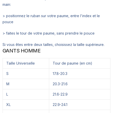
main:
> positionnez le ruban sur votre paume, entre l'index et le
pouce
> faites le tour de votre paume, sans prendre le pouce
Si vous êtes entre deux tailles, choisissez la taille supérieure.
GANTS HOMME
Taille Universelle
Tour de paume (en cm)
S
17.8-20.3
M
20.3-21.6
L
21.6-22.9
XL
22.9-24.1