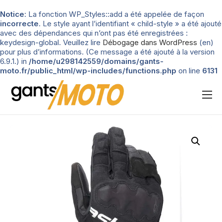
Notice
: La fonction WP_Styles::add a été appelée de façon
incorrecte
. Le style ayant l’identifiant « child-style » a été ajouté
avec des dépendances qui n’ont pas été enregistrées :
keydesign-global. Veuillez lire
Débogage dans WordPress
(en)
pour plus d’informations. (Ce message a été ajouté à la version
6.9.1.) in
/home/u298142559/domains/gants-
moto.fr/public_html/wp-includes/functions.php
on line
6131
Nos tests
Blog
Types de gants
Guide d’achat