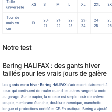
Taille
XS
S
M
L
XL
2XL
3X
universelle
Tour de
20-
21-
22-
23-
24-
25
main en
19
21
22
23
24
25
26
cm
Notre test
Bering HALIFAX : des gants hiver
taillés pour les vrais jours de galère
Les
gants moto hiver Bering HALIFAX
s’adressent clairement à
ceux qui continuent de rouler quand les autres rangent la moto
au garage. Sur le papier, la recette est simple : cuir de chèvre
souple, membrane étanche, doublure thermique, manchette
longue et protections certifiées CE. En pratique, Bering a ajouté