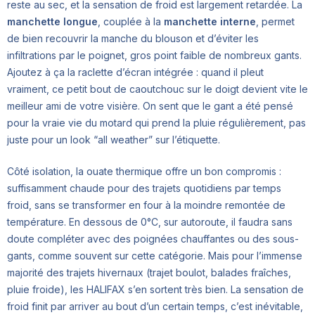
reste au sec, et la sensation de froid est largement retardée. La
manchette longue
, couplée à la
manchette interne
, permet
de bien recouvrir la manche du blouson et d’éviter les
infiltrations par le poignet, gros point faible de nombreux gants.
Ajoutez à ça la raclette d’écran intégrée : quand il pleut
vraiment, ce petit bout de caoutchouc sur le doigt devient vite le
meilleur ami de votre visière. On sent que le gant a été pensé
pour la vraie vie du motard qui prend la pluie régulièrement, pas
juste pour un look “all weather” sur l’étiquette.
Côté isolation, la ouate thermique offre un bon compromis :
suffisamment chaude pour des trajets quotidiens par temps
froid, sans se transformer en four à la moindre remontée de
température. En dessous de 0°C, sur autoroute, il faudra sans
doute compléter avec des poignées chauffantes ou des sous-
gants, comme souvent sur cette catégorie. Mais pour l’immense
majorité des trajets hivernaux (trajet boulot, balades fraîches,
pluie froide), les HALIFAX s’en sortent très bien. La sensation de
froid finit par arriver au bout d’un certain temps, c’est inévitable,