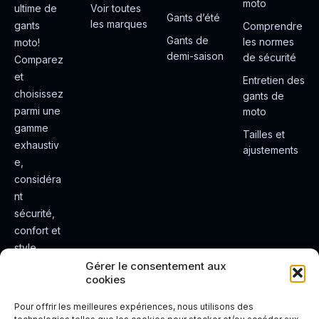
moto
ultime de
Voir toutes
Gants d’été
les marques
gants
Comprendre
Gants de
les normes
moto!
demi-saison
de sécurité
Comparez
et
Entretien des
choisissez
gants de
parmi une
moto
gamme
Tailles et
exhaustiv
ajustements
e,
considéra
nt
sécurité,
confort et
style.
Rendez
Gérer le consentement aux
cookies
votre
expérienc
Pour offrir les meilleures expériences, nous utilisons des
e de