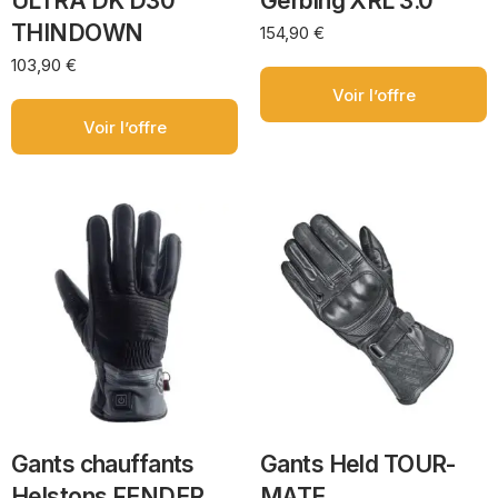
ULTRA DK D30
Gerbing XRL 3.0
THINDOWN
154,90
€
103,90
€
Voir l’offre
Voir l’offre
Gants chauffants
Gants Held TOUR-
Helstons FENDER
MATE