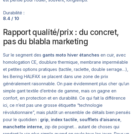
Durabilité :
8.4 / 10
Rapport qualité/prix : du concret,
pas du blabla marketing
Sur le segment des
gants moto hiver étanches
en cuir, avec
homologation CE, doublure thermique, membrane imperméable
et petites options pratiques (tactile, raclette, double serrage…),
les Bering HALIFAX se placent dans une zone de prix
généralement raisonnable. On paie évidemment plus cher qu’un
simple gant textile d’entrée de gamme, mais on gagne en
confort, en protection et en durabilité. Ce qui fait la différence
ici, ce n’est pas une grosse étiquette “technologie
révolutionnaire”, mais plutôt un ensemble de détails bien pensés
pour le quotidien :
grip
,
index tactile
,
soufflets d’aisance
,
manchette interne
, zip de poignet… autant de choses qui
rendent la vie plus simple quand on roule tous les jours. Pour un