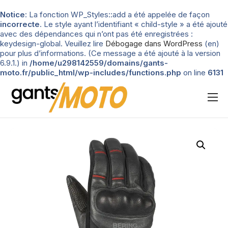
Notice
: La fonction WP_Styles::add a été appelée de façon
incorrecte
. Le style ayant l’identifiant « child-style » a été ajouté
avec des dépendances qui n’ont pas été enregistrées :
keydesign-global. Veuillez lire
Débogage dans WordPress
(en)
pour plus d’informations. (Ce message a été ajouté à la version
6.9.1.) in
/home/u298142559/domains/gants-
moto.fr/public_html/wp-includes/functions.php
on line
6131
Nos tests
Blog
Types de gants
Guide d’achat