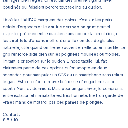
serrages bien réglés. On est loin des premiers gants hiver
boudinés qui faisaient perdre tout feeling au guidon.
Là où les HALIFAX marquent des points, c’est sur les petits
détails d’ergonomie : le
double serrage poignet
permet
d’ajuster précisément le maintien sans couper la circulation, et
les
soufflets d’aisance
offrent une flexion des doigts plus
naturelle, utile quand on freine souvent en ville ou en interfile. Le
grip renforcé aide bien sur les poignées mouillées ou froides,
limitant la crispation sur le guidon. L’index tactile, lui, fait
clairement partie de ces options qu’on adopte en deux
secondes pour manipuler un GPS ou un smartphone sans retirer
le gant. Est-ce qu’on retrouve la finesse d’un gant mi-saison
sport ? Non, évidemment. Mais pour un gant hiver, le compromis
entre isolation et maniabilité est très honnête. Bref, on garde de
vraies mains de motard, pas des palmes de plongée.
Confort :
8.5 / 10