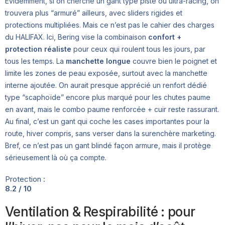
Évidemment, si on cherche un gant typé piste ou ultra-racing, on
trouvera plus “armuré” ailleurs, avec sliders rigides et
protections multipliées. Mais ce n’est pas le cahier des charges
du HALIFAX. Ici, Bering vise la combinaison
confort +
protection réaliste
pour ceux qui roulent tous les jours, par
tous les temps. La
manchette longue
couvre bien le poignet et
limite les zones de peau exposée, surtout avec la manchette
interne ajoutée. On aurait presque apprécié un renfort dédié
type “scaphoïde” encore plus marqué pour les chutes paume
en avant, mais le combo paume renforcée + cuir reste rassurant.
Au final, c’est un gant qui coche les cases importantes pour la
route, hiver compris, sans verser dans la surenchère marketing.
Bref, ce n’est pas un gant blindé façon armure, mais il protège
sérieusement là où ça compte.
Protection :
8.2 / 10
Ventilation & Respirabilité : pour