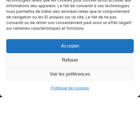
technologies telles que les cookies pour stocker et/ou accéder aux
informations des appareils. Le fait de consentir à ces technologies
conduite
nous permettra de traiter des données telles que le comportement
plus sûre
de navigation ou les ID uniques sur ce site. Le fait de ne pas
et plus
consentir ou de retirer son consentement peut avoir un effet négatif
sur certaines caractéristiques et fonctions.
agréable.
Accepter
Refuser
Voir les préférences
Politique de cookies
© gants-moto.fr
Mentions légales
Politique de cookies (UE)