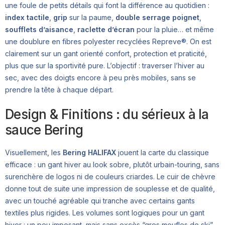
une foule de petits détails qui font la différence au quotidien :
index tactile
,
grip
sur la paume,
double serrage poignet
,
soufflets d’aisance
,
raclette d’écran
pour la pluie… et même
une doublure en fibres polyester recyclées Repreve®. On est
clairement sur un gant orienté confort, protection et praticité,
plus que sur la sportivité pure. L’objectif : traverser l’hiver au
sec, avec des doigts encore à peu près mobiles, sans se
prendre la tête à chaque départ.
Design & Finitions : du sérieux à la
sauce Bering
Visuellement, les
Bering HALIFAX
jouent la carte du classique
efficace : un gant hiver au look sobre, plutôt urbain-touring, sans
surenchère de logos ni de couleurs criardes. Le cuir de chèvre
donne tout de suite une impression de souplesse et de qualité,
avec un touché agréable qui tranche avec certains gants
textiles plus rigides. Les volumes sont logiques pour un gant
hiver : un peu imposant, mais sans excès “gros moufles de ski”.