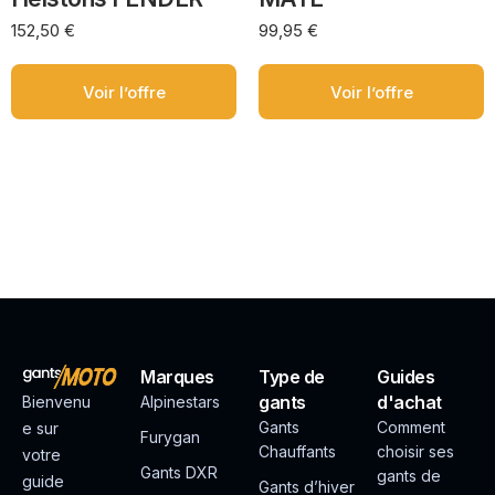
152,50
€
99,95
€
Voir l’offre
Voir l’offre
Marques
Type de
Guides
gants
d'achat
Bienvenu
Alpinestars
Gants
Comment
e sur
Furygan
Chauffants
choisir ses
votre
Gants DXR
gants de
guide
Gants d’hiver