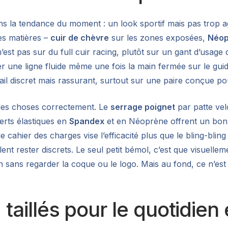
ns la tendance du moment : un look sportif mais pas trop 
es matières –
cuir de chèvre
sur les zones exposées,
Néop
est pas sur du full cuir racing, plutôt sur un gant d’usag
 une ligne fluide même une fois la main fermée sur le guid
tail discret mais rassurant, surtout sur une paire conçue pour
it les choses correctement. Le
serrage poignet
par patte vel
serts élastiques en
Spandex
et en Néoprène offrent un bon 
cahier des charges vise l’efficacité plus que le bling-blin
lent rester discrets. Le seul petit bémol, c’est que visuell
in sans regarder la coque ou le logo. Mais au fond, ce n’es
 taillés pour le quotidien 