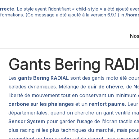
rrecte
. Le style ayant l’identifiant « child-style » a été ajouté
formations. (Ce message a été ajouté à la version 6.9.1.) in
/home
Nos
Gants Bering RAD
Les
gants Bering RADIAL
sont des gants moto été court
balades dynamiques. Mélange de
cuir de chèvre
, de
N
liberté de mouvement tout en conservant un minimum d
carbone sur les phalanges
et un
renfort paume
. Leur
départementales, quand on cherche un gant ventilé mai
Sensor System
pour garder l’usage de l’écran tactile s
plus racing ni les plus techniques du marché, mais pour 
promettent un bon combo : style discret, grip rassurant