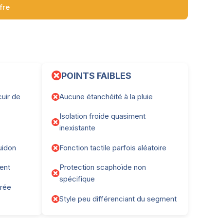
ffre
POINTS FAIBLES
uir de
Aucune étanchéité à la pluie
Isolation froide quasiment
inexistante
uidon
Fonction tactile parfois aléatoire
rent
Protection scaphoïde non
spécifique
grée
Style peu différenciant du segment