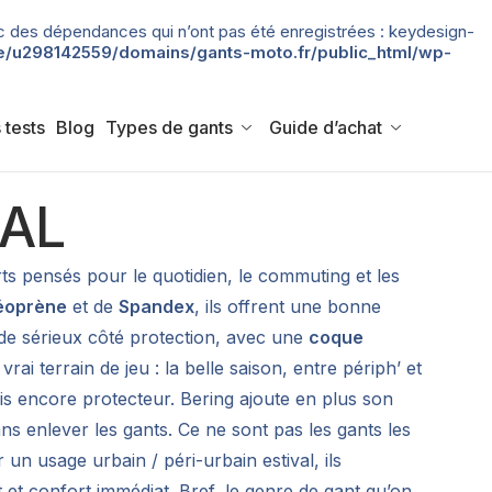
 avec des dépendances qui n’ont pas été enregistrées : keydesign-
/u298142559/domains/gants-moto.fr/public_html/wp-
 tests
Blog
Types de gants
Guide d’achat
IAL
s pensés pour le quotidien, le commuting et les
éoprène
et de
Spandex
, ils offrent une bonne
e sérieux côté protection, avec une
coque
 vrai terrain de jeu : la belle saison, entre périph’ et
s encore protecteur. Bering ajoute en plus son
ans enlever les gants. Ce ne sont pas les gants les
un usage urbain / péri-urbain estival, ils
 et confort immédiat. Bref, le genre de gant qu’on