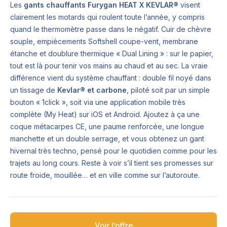
Les
gants chauffants Furygan HEAT X KEVLAR®
visent
clairement les motards qui roulent toute l’année, y compris
quand le thermomètre passe dans le négatif. Cuir de chèvre
souple, empiècements Softshell coupe-vent, membrane
étanche et doublure thermique « Dual Lining » : sur le papier,
tout est là pour tenir vos mains au chaud et au sec. La vraie
différence vient du système chauffant : double fil noyé dans
un tissage de
Kevlar® et carbone
, piloté soit par un simple
bouton « 1click », soit via une application mobile très
complète (My Heat) sur iOS et Android. Ajoutez à ça une
coque métacarpes CE, une paume renforcée, une longue
manchette et un double serrage, et vous obtenez un gant
hivernal très techno, pensé pour le quotidien comme pour les
trajets au long cours. Reste à voir s’il tient ses promesses sur
route froide, mouillée… et en ville comme sur l’autoroute.
Voir l’offre