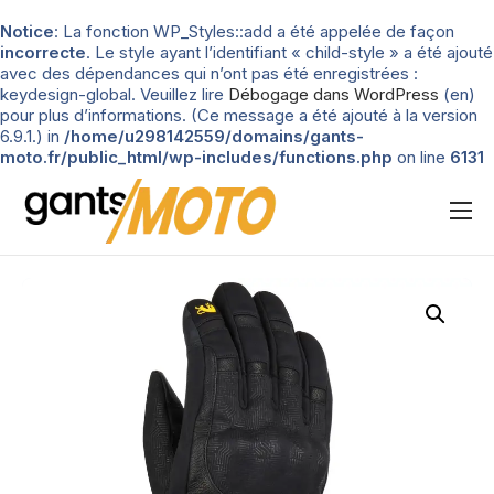
Notice
: La fonction WP_Styles::add a été appelée de façon
incorrecte
. Le style ayant l’identifiant « child-style » a été ajouté
avec des dépendances qui n’ont pas été enregistrées :
keydesign-global. Veuillez lire
Débogage dans WordPress
(en)
pour plus d’informations. (Ce message a été ajouté à la version
6.9.1.) in
/home/u298142559/domains/gants-
moto.fr/public_html/wp-includes/functions.php
on line
6131
Nos tests
Blog
Types de gants
Guide d’achat