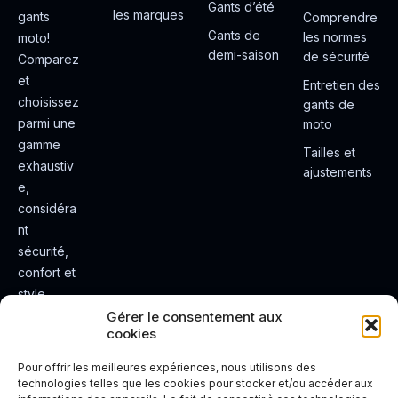
Gants d’été
les marques
gants
Comprendre
Gants de
les normes
moto!
demi-saison
de sécurité
Comparez
et
Entretien des
choisissez
gants de
parmi une
moto
gamme
Tailles et
exhaustiv
ajustements
e,
considéra
nt
sécurité,
confort et
style.
Rendez
Gérer le consentement aux
cookies
votre
expérienc
Pour offrir les meilleures expériences, nous utilisons des
e de
technologies telles que les cookies pour stocker et/ou accéder aux