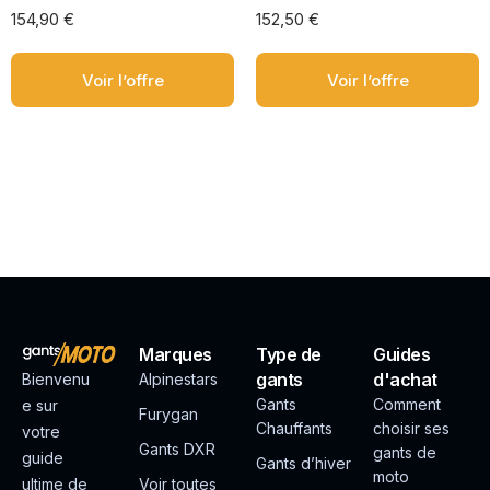
154,90
€
152,50
€
Voir l’offre
Voir l’offre
Marques
Type de
Guides
gants
d'achat
Bienvenu
Alpinestars
Gants
Comment
e sur
Furygan
Chauffants
choisir ses
votre
Gants DXR
gants de
guide
Gants d’hiver
moto
ultime de
Voir toutes