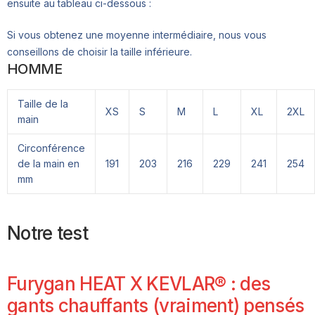
ensuite au tableau ci-dessous :
Si vous obtenez une moyenne intermédiaire, nous vous
conseillons de choisir la taille inférieure.
HOMME
Taille de la
XS
S
M
L
XL
2XL
main
Circonférence
de la main en
191
203
216
229
241
254
mm
Notre test
Furygan HEAT X KEVLAR® : des
gants chauffants (vraiment) pensés