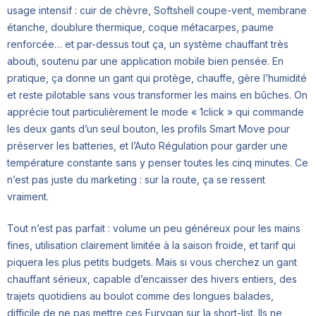
usage intensif : cuir de chèvre, Softshell coupe-vent, membrane
étanche, doublure thermique, coque métacarpes, paume
renforcée… et par-dessus tout ça, un système chauffant très
abouti, soutenu par une application mobile bien pensée. En
pratique, ça donne un gant qui protège, chauffe, gère l’humidité
et reste pilotable sans vous transformer les mains en bûches. On
apprécie tout particulièrement le mode « 1click » qui commande
les deux gants d’un seul bouton, les profils Smart Move pour
préserver les batteries, et l’Auto Régulation pour garder une
température constante sans y penser toutes les cinq minutes. Ce
n’est pas juste du marketing : sur la route, ça se ressent
vraiment.
Tout n’est pas parfait : volume un peu généreux pour les mains
fines, utilisation clairement limitée à la saison froide, et tarif qui
piquera les plus petits budgets. Mais si vous cherchez un gant
chauffant sérieux, capable d’encaisser des hivers entiers, des
trajets quotidiens au boulot comme des longues balades,
difficile de ne pas mettre ces Furygan sur la short-list. Ils ne