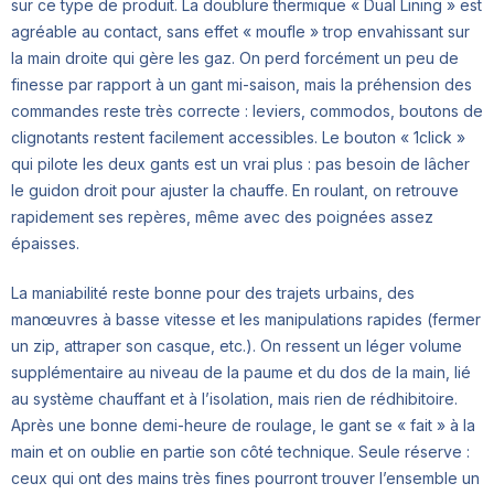
sur ce type de produit. La doublure thermique « Dual Lining » est
agréable au contact, sans effet « moufle » trop envahissant sur
la main droite qui gère les gaz. On perd forcément un peu de
finesse par rapport à un gant mi-saison, mais la préhension des
commandes reste très correcte : leviers, commodos, boutons de
clignotants restent facilement accessibles. Le bouton « 1click »
qui pilote les deux gants est un vrai plus : pas besoin de lâcher
le guidon droit pour ajuster la chauffe. En roulant, on retrouve
rapidement ses repères, même avec des poignées assez
épaisses.
La maniabilité reste bonne pour des trajets urbains, des
manœuvres à basse vitesse et les manipulations rapides (fermer
un zip, attraper son casque, etc.). On ressent un léger volume
supplémentaire au niveau de la paume et du dos de la main, lié
au système chauffant et à l’isolation, mais rien de rédhibitoire.
Après une bonne demi-heure de roulage, le gant se « fait » à la
main et on oublie en partie son côté technique. Seule réserve :
ceux qui ont des mains très fines pourront trouver l’ensemble un