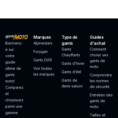
Marques
Type de
Guides
gants
d'achat
Bienvenu
Alpinestars
Gants
Comment
e sur
Furygan
Chauffants
choisir ses
votre
Gants DXR
gants de
guide
Gants d’hiver
moto
ultime de
Voir toutes
Gants d’été
les marques
gants
Comprendre
Gants de
les normes
moto!
demi-saison
de sécurité
Comparez
et
Entretien des
choisissez
gants de
parmi une
moto
gamme
Tailles et