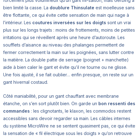
forcément plus volumineux qu’un gant mi-saison, mais Gerbing a
bien limité la casse. La
doublure Thinsulate
est moelleuse sans
être flottante, ce qui évite cette sensation de main qui nage à
l’intérieur. Les
coutures inversées sur les doigts
sont un vrai
plus sur les longs trajets : moins de frottements, moins de petites
irritations qui se réveillent après une heure d’autoroute. Les
soufflets d’aisance au niveau des phalanges permettent de
fermer correctement la main sur les poignées, sans lutter contre
la matière. La double patte de serrage (poignet + manchette)
aide à bien caler le gant et évite qu’il ne tourne ou ne glisse.
Une fois ajusté, il se fait oublier… enfin presque, on reste sur un
gant hivernal costaud.
Côté maniabilité, pour un gant chauffant avec membrane
étanche, on s’en sort plutôt bien. On garde un
bon ressenti des
commandes
: les clignotants, le klaxon, les commodos restent
accessibles sans devoir regarder sa main. Les câbles internes
du système MicroWire ne se sentent quasiment pas, ce qui évite
la sensation de « fil électrique sous les doigts » qu’on retrouve