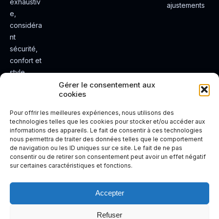
exhaustiv
ajustements
e,
considéra
nt
sécurité,
confort et
style.
Rendez
Gérer le consentement aux
cookies
votre
expérienc
Pour offrir les meilleures expériences, nous utilisons des
e de
technologies telles que les cookies pour stocker et/ou accéder aux
informations des appareils. Le fait de consentir à ces technologies
conduite
nous permettra de traiter des données telles que le comportement
plus sûre
de navigation ou les ID uniques sur ce site. Le fait de ne pas
et plus
consentir ou de retirer son consentement peut avoir un effet négatif
sur certaines caractéristiques et fonctions.
agréable.
Accepter
Refuser