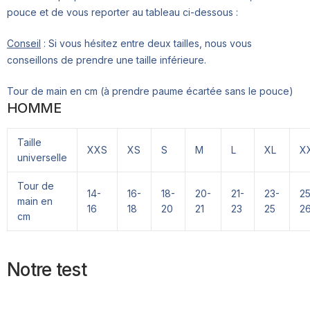
pouce et de vous reporter au tableau ci-dessous :
Conseil
: Si vous hésitez entre deux tailles, nous vous
conseillons de prendre une taille inférieure.
Tour de main en cm (à prendre paume écartée sans le pouce)
HOMME
Taille
XXS
XS
S
M
L
XL
X
universelle
Tour de
14-
16-
18-
20-
21-
23-
25
main en
16
18
20
21
23
25
2
cm
Notre test