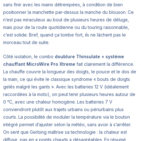
sans finir avec les mains détrempées, à condition de bien
positionner la manchette par-dessus la manche du blouson. Ce
n’est pas miraculeux au bout de plusieurs heures de déluge,
mais pour de la route quotidienne ou du touring raisonnable,
c’est solide. Bref, quand ça tombe fort, ils ne lâchent pas le
morceau tout de suite.
Côté isolation, le combo
doublure Thinsulate + système
chauffant MicroWire Pro Xtreme
fait clairement la différence.
La chauffe couvre la longueur des doigts, le pouce et le dos de
la main, ce qui évite le classique syndrome « bouts de doigts
gelés malgré les gants ». Avec les batteries 12 V (idéalement
raccordées à la moto), on peut tenir plusieurs heures autour de
0 °C, avec une chaleur homogène. Les batteries 7 V
conviendront plutôt aux trajets urbains ou périurbains plus
courts. La possibilité de moduler la température via le bouton
intégré permet d’ajuster selon la météo, sans avoir à s’arrêter.
On sent que Gerbing maîtrise sa technologie : la chaleur est
diffuse, pas en « points chauds » désagréables. En résumé,