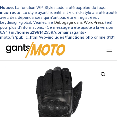
Notice
: La fonction WP_Styles::add a été appelée de façon
incorrecte
. Le style ayant l’identifiant « child-style » a été ajouté
avec des dépendances qui n’ont pas été enregistrées :
keydesign-global. Veuillez lire
Débogage dans WordPress
(en)
pour plus d’informations. (Ce message a été ajouté à la version
6.9.1.) in
/home/u298142559/domains/gants-
moto.fr/public_html/wp-includes/functions.php
on line
6131
Nos tests
Blog
Types de gants
Guide d’achat