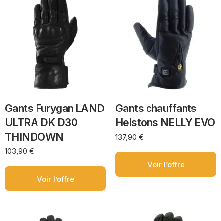
Gants Furygan LAND
Gants chauffants
ULTRA DK D30
Helstons NELLY EVO
THINDOWN
137,90
€
103,90
€
Voir l’offre
Voir l’offre