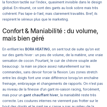
la fonction tactile sur l’index, quasiment invisible dans le design
global. En résumé, ce sont des gants au look sobre mais très
cohérent. Pas tape-à-l’œil, mais clairement travaillés. Bref, ils
respirent le sérieux plus que le marketing.
Confort & Maniabilité : du volume,
mais bien géré
En enfilant les
BORA HEATING
, on sent tout de suite qu’on est
sur des gants hiver : un peu de volume, de la matière, une vraie
sensation de cocon. Pourtant, le cuir de chèvre souple aide
beaucoup : la main se place assez naturellement sur les
commandes, sans devoir forcer la flexion. Les zones stretch
entre les doigts font une vraie différence lorsqu’on enchaîne
freinage, embrayage et changements de rapports. On n’est pas
au niveau de la finesse d’un gant mi-saison racing, forcément,
mais pour un
gant chauffant hiver
, la maniabilité reste très
correcte. Les coutures internes ne viennent pas frotter sur le
bout des doigts et le gant ne « casse » pas au milieu de la