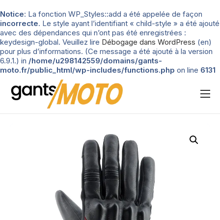
Notice
: La fonction WP_Styles::add a été appelée de façon
incorrecte
. Le style ayant l’identifiant « child-style » a été ajouté
avec des dépendances qui n’ont pas été enregistrées :
keydesign-global. Veuillez lire
Débogage dans WordPress
(en)
pour plus d’informations. (Ce message a été ajouté à la version
6.9.1.) in
/home/u298142559/domains/gants-
moto.fr/public_html/wp-includes/functions.php
on line
6131
Nos tests
Blog
Types de gants
Guide d’achat