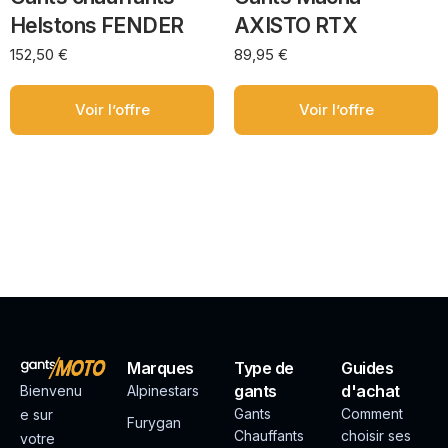
Helstons FENDER
AXISTO RTX
152,50
€
89,95
€
Voir l’offre
Voir l’offre
Marques
Type de
Guides
gants
d'achat
Bienvenu
Alpinestars
Gants
Comment
e sur
Furygan
Chauffants
choisir ses
votre