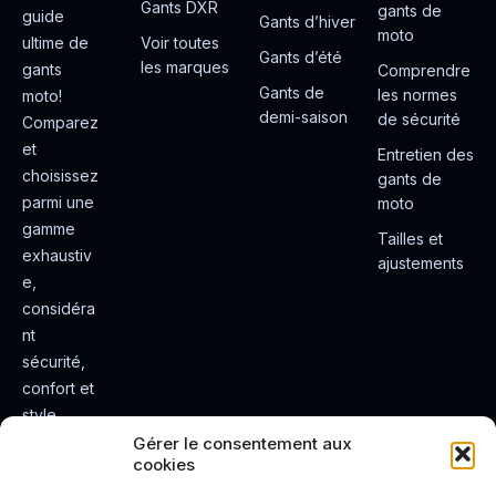
Gants DXR
gants de
guide
Gants d’hiver
moto
ultime de
Voir toutes
Gants d’été
les marques
gants
Comprendre
Gants de
les normes
moto!
demi-saison
de sécurité
Comparez
et
Entretien des
choisissez
gants de
parmi une
moto
gamme
Tailles et
exhaustiv
ajustements
e,
considéra
nt
sécurité,
confort et
style.
Rendez
Gérer le consentement aux
cookies
votre
expérienc