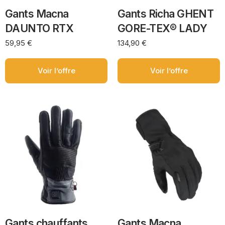
Gants Macna
Gants Richa GHENT
DAUNTO RTX
GORE-TEX® LADY
59,95
€
134,90
€
Voir l’offre
Voir l’offre
Gants chauffants
Gants Macna