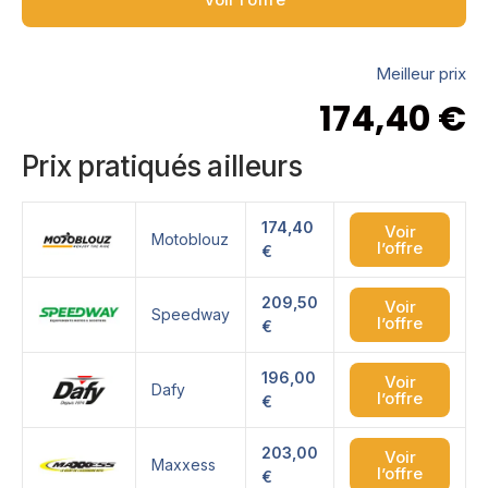
Meilleur prix
174,40
€
Prix pratiqués ailleurs
174,40
Voir
Motoblouz
l’offre
€
209,50
Voir
Speedway
l’offre
€
196,00
Voir
Dafy
l’offre
€
203,00
Voir
Maxxess
l’offre
€