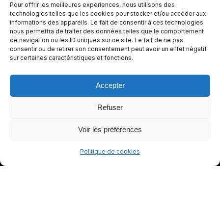
Pour offrir les meilleures expériences, nous utilisons des
e de
technologies telles que les cookies pour stocker et/ou accéder aux
informations des appareils. Le fait de consentir à ces technologies
conduite
nous permettra de traiter des données telles que le comportement
plus sûre
de navigation ou les ID uniques sur ce site. Le fait de ne pas
et plus
consentir ou de retirer son consentement peut avoir un effet négatif
sur certaines caractéristiques et fonctions.
agréable.
Accepter
Refuser
Voir les préférences
Politique de cookies
© gants-moto.fr
Mentions légales
Politique de cookies (UE)