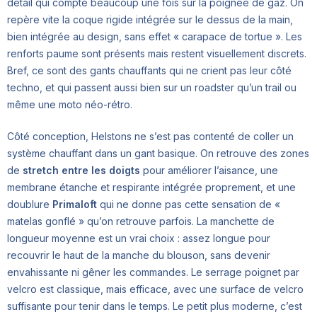
détail qui compte beaucoup une fois sur la poignée de gaz. On
repère vite la coque rigide intégrée sur le dessus de la main,
bien intégrée au design, sans effet « carapace de tortue ». Les
renforts paume sont présents mais restent visuellement discrets.
Bref, ce sont des gants chauffants qui ne crient pas leur côté
techno, et qui passent aussi bien sur un roadster qu’un trail ou
même une moto néo-rétro.
Côté conception, Helstons ne s’est pas contenté de coller un
système chauffant dans un gant basique. On retrouve des zones
de
stretch entre les doigts
pour améliorer l’aisance, une
membrane étanche et respirante intégrée proprement, et une
doublure
Primaloft
qui ne donne pas cette sensation de «
matelas gonflé » qu’on retrouve parfois. La manchette de
longueur moyenne est un vrai choix : assez longue pour
recouvrir le haut de la manche du blouson, sans devenir
envahissante ni gêner les commandes. Le serrage poignet par
velcro est classique, mais efficace, avec une surface de velcro
suffisante pour tenir dans le temps. Le petit plus moderne, c’est