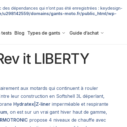
 avec des dépendances qui n’ont pas été enregistrées : keydesign-
/u298142559/domains/gants-moto.fr/public_html/wp-
 tests
Blog
Types de gants
Guide d’achat
Rev it LIBERTY
lairement aux motards qui continuent à rouler
ntre leur construction en Softshell 3L déperlant,
mbrane
Hydratex|Z-liner
imperméable et respirante
inum
, on est sur un vrai gant hiver haut de gamme,
ERMOTRONIC
propose 4 niveaux de chauffe avec