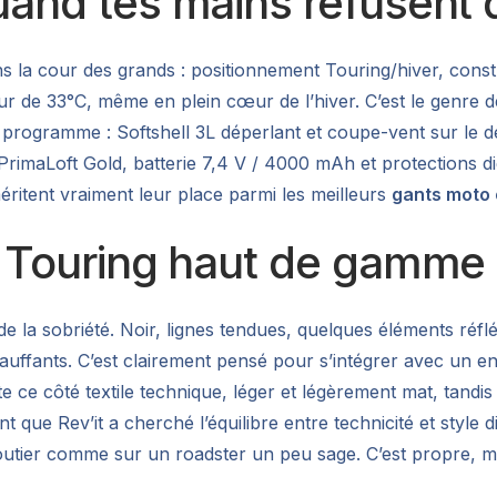
quand tes mains refusent 
s la cour des grands : positionnement Touring/hiver, cons
 de 33°C, même en plein cœur de l’hiver. C’est le genre de
u programme : Softshell 3L déperlant et coupe-vent sur le 
rimaLoft Gold, batterie 7,4 V / 4000 mAh et protections d
s méritent vraiment leur place parmi les meilleurs
gants moto 
u Touring haut de gamme 
de la sobriété. Noir, lignes tendues, quelques éléments réf
chauffants. C’est clairement pensé pour s’intégrer avec un
 ce côté textile technique, léger et légèrement mat, tandi
ue Rev’it a cherché l’équilibre entre technicité et style di
 routier comme sur un roadster un peu sage. C’est propre, m