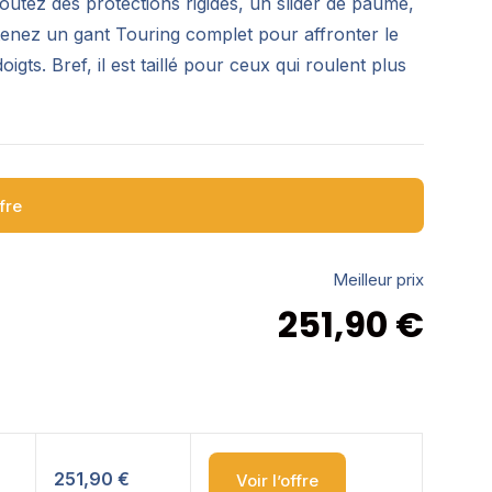
tez des protections rigides, un slider de paume,
btenez un gant Touring complet pour affronter le
oigts. Bref, il est taillé pour ceux qui roulent plus
ffre
Meilleur prix
251,90
€
251,90 €
Voir l’offre