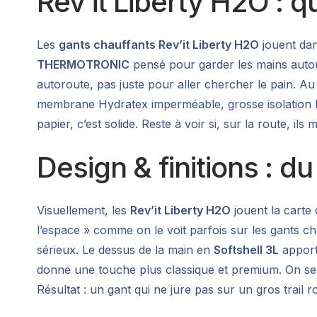
Rev’it Liberty H2O : 
Les
gants chauffants Rev’it Liberty H2O
jouent dan
THERMOTRONIC
pensé pour garder les mains autour
autoroute, pas juste pour aller chercher le pain. A
membrane Hydratex imperméable, grosse isolation P
papier, c’est solide. Reste à voir si, sur la route, il
Design & finitions : d
Visuellement, les
Rev’it Liberty H2O
jouent la carte 
l’espace » comme on le voit parfois sur les gants 
sérieux. Le dessus de la main en
Softshell 3L
apporte
donne une touche plus classique et premium. On sent q
Résultat : un gant qui ne jure pas sur un gros trail