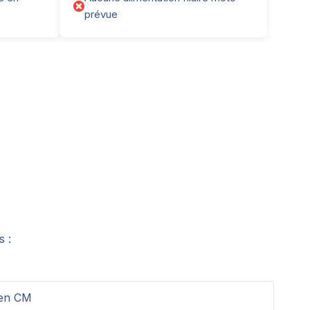
prévue
s :
en CM