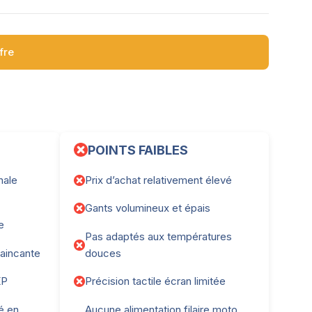
ffre
POINTS FAIBLES
nale
Prix d’achat relativement élevé
Gants volumineux et épais
e
Pas adaptés aux températures
aincante
douces
KP
Précision tactile écran limitée
é en
Aucune alimentation filaire moto