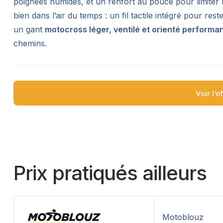
poignées humides, et un renfort au pouce pour limiter l
bien dans l’air du temps : un fil tactile intégré pour 
un gant
motocross léger, ventilé et orienté performa
chemins.
Voir l’o
Prix pratiqués ailleurs
Motoblouz