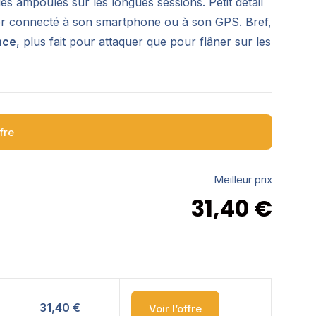
es ampoules sur les longues sessions. Petit détail
rester connecté à son smartphone ou à son GPS. Bref,
nce
, plus fait pour attaquer que pour flâner sur les
ffre
Meilleur prix
31,40
€
31,40 €
Voir l’offre