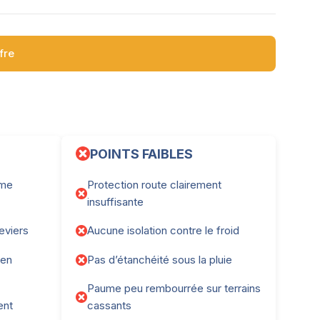
ffre
POINTS FAIBLES
ume
Protection route clairement
insuffisante
leviers
Aucune isolation contre le froid
 en
Pas d’étanchéité sous la pluie
Paume peu rembourrée sur terrains
ent
cassants