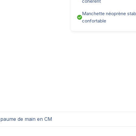
cohérent
Manchette néoprène stab
confortable
a paume de main en CM