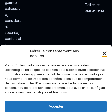
gamme
Tailles et
exhaustiv
ajustements
e,
considéra
nt
sécurité,
confort et
style.
Rendez
Gérer le consentement aux
cookies
votre
expérienc
Pour offrir les meilleures expériences, nous utilisons des
e de
technologies telles que les cookies pour stocker et/ou accéder aux
informations des appareils. Le fait de consentir à ces technologies
conduite
nous permettra de traiter des données telles que le comportement
plus sûre
de navigation ou les ID uniques sur ce site. Le fait de ne pas
et plus
consentir ou de retirer son consentement peut avoir un effet négatif
sur certaines caractéristiques et fonctions.
agréable.
Accepter