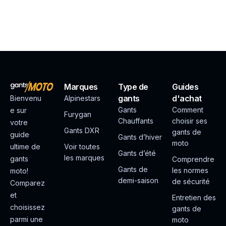
Marques
Type de
Guides
gants
d'achat
Bienvenu
Alpinestars
Gants
Comment
e sur
Furygan
Chauffants
choisir ses
votre
Gants DXR
gants de
guide
Gants d’hiver
moto
ultime de
Voir toutes
Gants d’été
les marques
gants
Comprendre
Gants de
les normes
moto!
demi-saison
de sécurité
Comparez
et
Entretien des
choisissez
gants de
parmi une
moto