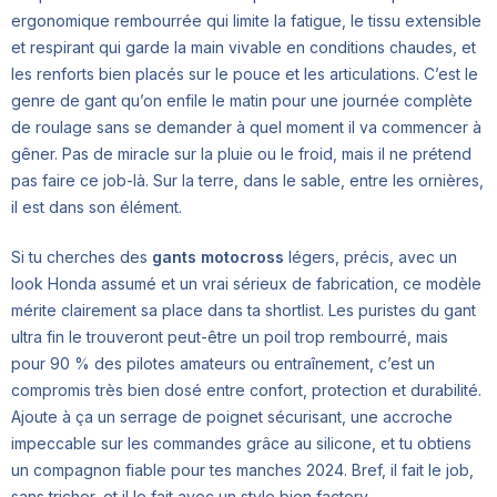
ergonomique rembourrée qui limite la fatigue, le tissu extensible
et respirant qui garde la main vivable en conditions chaudes, et
les renforts bien placés sur le pouce et les articulations. C’est le
genre de gant qu’on enfile le matin pour une journée complète
de roulage sans se demander à quel moment il va commencer à
gêner. Pas de miracle sur la pluie ou le froid, mais il ne prétend
pas faire ce job-là. Sur la terre, dans le sable, entre les ornières,
il est dans son élément.
Si tu cherches des
gants motocross
légers, précis, avec un
look Honda assumé et un vrai sérieux de fabrication, ce modèle
mérite clairement sa place dans ta shortlist. Les puristes du gant
ultra fin le trouveront peut-être un poil trop rembourré, mais
pour 90 % des pilotes amateurs ou entraînement, c’est un
compromis très bien dosé entre confort, protection et durabilité.
Ajoute à ça un serrage de poignet sécurisant, une accroche
impeccable sur les commandes grâce au silicone, et tu obtiens
un compagnon fiable pour tes manches 2024. Bref, il fait le job,
sans tricher, et il le fait avec un style bien factory.