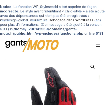
Notice
: La fonction WP_Styles::add a été appelée de façon
incorrecte
. Le style ayant l’identifiant « child-style » a été ajouté
avec des dépendances qui n’ont pas été enregistrées :
keydesign-global. Veuillez lire
Débogage dans WordPress
(en)
pour plus d’informations. (Ce message a été ajouté à la version
6.9.1.) in
/home/u298142559/domains/gants-
moto.fr/public_html/wp-includes/functions.php
on line
6131
Nos tests
Blog
Types de gants
Guide d’achat