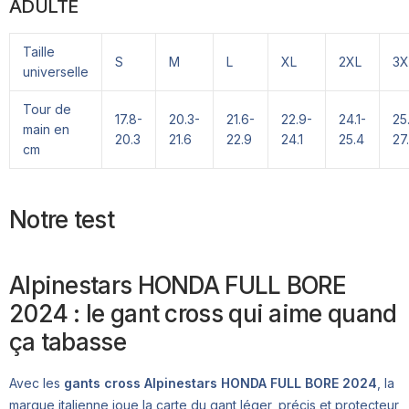
ADULTE
Taille
S
M
L
XL
2XL
3X
universelle
Tour de
17.8-
20.3-
21.6-
22.9-
24.1-
25
main en
20.3
21.6
22.9
24.1
25.4
27
cm
Notre test
Alpinestars HONDA FULL BORE
2024 : le gant cross qui aime quand
ça tabasse
Avec les
gants cross Alpinestars HONDA FULL BORE 2024
, la
marque italienne joue la carte du gant léger, précis et protecteur