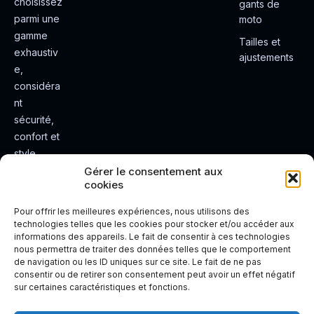
choisissez
gants de
parmi une
moto
gamme
Tailles et
exhaustiv
ajustements
e,
considéra
nt
sécurité,
confort et
style.
Rendez
Gérer le consentement aux
cookies
votre
expérienc
Pour offrir les meilleures expériences, nous utilisons des
e de
technologies telles que les cookies pour stocker et/ou accéder aux
informations des appareils. Le fait de consentir à ces technologies
conduite
nous permettra de traiter des données telles que le comportement
plus sûre
de navigation ou les ID uniques sur ce site. Le fait de ne pas
et plus
consentir ou de retirer son consentement peut avoir un effet négatif
sur certaines caractéristiques et fonctions.
agréable.