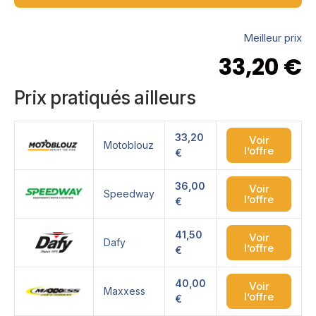
Meilleur prix
33,20
€
Prix pratiqués ailleurs
33,20
Voir
Motoblouz
l’offre
€
36,00
Voir
Speedway
l’offre
€
41,50
Voir
Dafy
l’offre
€
40,00
Voir
Maxxess
l’offre
€