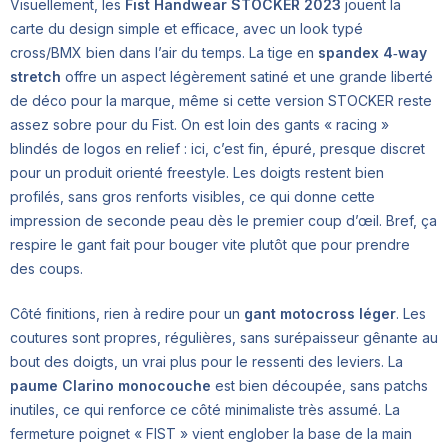
Visuellement, les
Fist Handwear STOCKER 2023
jouent la
carte du design simple et efficace, avec un look typé
cross/BMX bien dans l’air du temps. La tige en
spandex 4‑way
stretch
offre un aspect légèrement satiné et une grande liberté
de déco pour la marque, même si cette version STOCKER reste
assez sobre pour du Fist. On est loin des gants « racing »
blindés de logos en relief : ici, c’est fin, épuré, presque discret
pour un produit orienté freestyle. Les doigts restent bien
profilés, sans gros renforts visibles, ce qui donne cette
impression de seconde peau dès le premier coup d’œil. Bref, ça
respire le gant fait pour bouger vite plutôt que pour prendre
des coups.
Côté finitions, rien à redire pour un
gant motocross léger
. Les
coutures sont propres, régulières, sans surépaisseur gênante au
bout des doigts, un vrai plus pour le ressenti des leviers. La
paume Clarino monocouche
est bien découpée, sans patchs
inutiles, ce qui renforce ce côté minimaliste très assumé. La
fermeture poignet « FIST » vient englober la base de la main