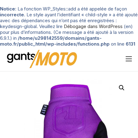
Notice
: La fonction WP_Styles::add a été appelée de façon
incorrecte
. Le style ayant l’identifiant « child-style » a été ajouté
avec des dépendances qui n’ont pas été enregistrées :
keydesign-global. Veuillez lire
Débogage dans WordPress
(en)
pour plus d’informations. (Ce message a été ajouté à la version
6.9.1.) in
/home/u298142559/domains/gants-
moto.fr/public_html/wp-includes/functions.php
on line
6131
Nos tests
Blog
Types de gants
Guide d’achat