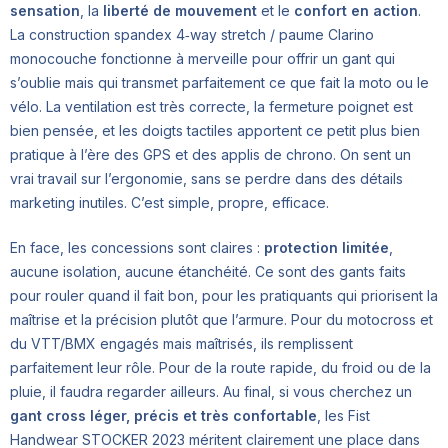
sensation
, la
liberté de mouvement
et le
confort en action
.
La construction spandex 4‑way stretch / paume Clarino
monocouche fonctionne à merveille pour offrir un gant qui
s’oublie mais qui transmet parfaitement ce que fait la moto ou le
vélo. La ventilation est très correcte, la fermeture poignet est
bien pensée, et les doigts tactiles apportent ce petit plus bien
pratique à l’ère des GPS et des applis de chrono. On sent un
vrai travail sur l’ergonomie, sans se perdre dans des détails
marketing inutiles. C’est simple, propre, efficace.
En face, les concessions sont claires :
protection limitée
,
aucune isolation, aucune étanchéité. Ce sont des gants faits
pour rouler quand il fait bon, pour les pratiquants qui priorisent la
maîtrise et la précision plutôt que l’armure. Pour du motocross et
du VTT/BMX engagés mais maîtrisés, ils remplissent
parfaitement leur rôle. Pour de la route rapide, du froid ou de la
pluie, il faudra regarder ailleurs. Au final, si vous cherchez un
gant cross léger, précis et très confortable
, les Fist
Handwear STOCKER 2023 méritent clairement une place dans