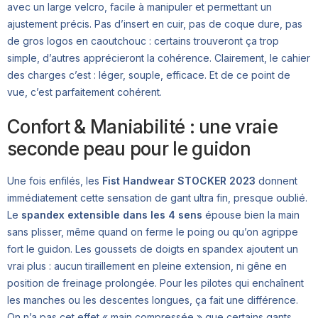
avec un large velcro, facile à manipuler et permettant un
ajustement précis. Pas d’insert en cuir, pas de coque dure, pas
de gros logos en caoutchouc : certains trouveront ça trop
simple, d’autres apprécieront la cohérence. Clairement, le cahier
des charges c’est : léger, souple, efficace. Et de ce point de
vue, c’est parfaitement cohérent.
Confort & Maniabilité : une vraie
seconde peau pour le guidon
Une fois enfilés, les
Fist Handwear STOCKER 2023
donnent
immédiatement cette sensation de gant ultra fin, presque oublié.
Le
spandex extensible dans les 4 sens
épouse bien la main
sans plisser, même quand on ferme le poing ou qu’on agrippe
fort le guidon. Les goussets de doigts en spandex ajoutent un
vrai plus : aucun tiraillement en pleine extension, ni gêne en
position de freinage prolongée. Pour les pilotes qui enchaînent
les manches ou les descentes longues, ça fait une différence.
On n’a pas cet effet « main compressée » que certains gants