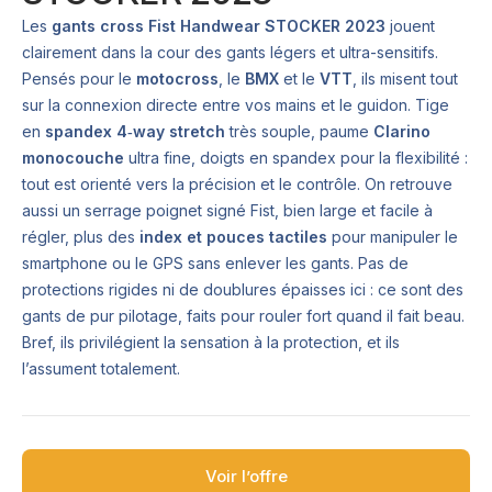
Les
gants cross Fist Handwear STOCKER 2023
jouent
clairement dans la cour des gants légers et ultra-sensitifs.
Pensés pour le
motocross
, le
BMX
et le
VTT
, ils misent tout
sur la connexion directe entre vos mains et le guidon. Tige
en
spandex 4‑way stretch
très souple, paume
Clarino
monocouche
ultra fine, doigts en spandex pour la flexibilité :
tout est orienté vers la précision et le contrôle. On retrouve
aussi un serrage poignet signé Fist, bien large et facile à
régler, plus des
index et pouces tactiles
pour manipuler le
smartphone ou le GPS sans enlever les gants. Pas de
protections rigides ni de doublures épaisses ici : ce sont des
gants de pur pilotage, faits pour rouler fort quand il fait beau.
Bref, ils privilégient la sensation à la protection, et ils
l’assument totalement.
Voir l’offre