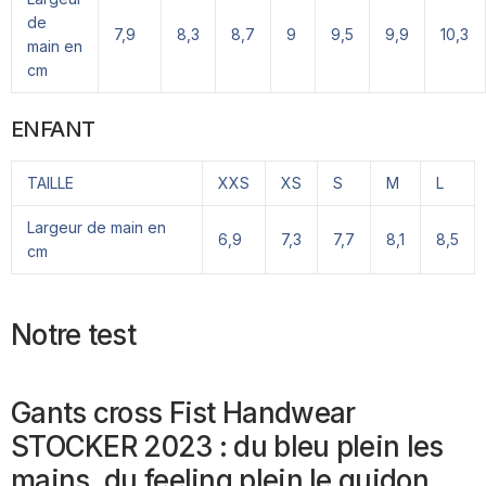
de
7,9
8,3
8,7
9
9,5
9,9
10,3
main en
cm
ENFANT
TAILLE
XXS
XS
S
M
L
Largeur de main en
6,9
7,3
7,7
8,1
8,5
cm
Notre test
Gants cross Fist Handwear
STOCKER 2023 : du bleu plein les
mains, du feeling plein le guidon