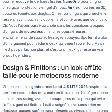
paume recouverte de fibres tissées
NanoGrip
pour un grip
chirurgical, protections en gel d’impact
AirFlex
moulées en 3D,
coutures FormFit aux doigts… On est sur un gant qui cherche le
ressenti avant tout, sans oublier la sécurité avec une certification
CE. Nous l’avons passé au crible dans les conditions typiques
d’un gant de
motocross
: manches poussiéreuses,
enchaînements de sauts et freinages appuyés. Spoiler : il a plus
d’un argument pour séduire ceux qui aiment rouler fort. Mais il
n’est pas parfait non plus, et c’est tant mieux, ça reste un vrai
produit de riders.
Design & Finitions : un look affûté
taillé pour le motocross moderne
Visuellement, les
gants cross Leatt 4.5 LITE 2023
respirent la
performance. Le dos de la main en tissu extensible léger donne
un look très racing, avec une coupe près de la peau qui évite
l’effet « gant qui flotte ». Leatt a soigné les volumes : rien ne
dépasse, aucune surépaisseur gênante au niveau des coutures