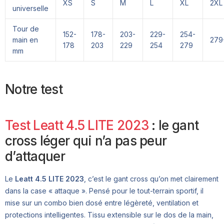
XS
S
M
L
XL
2XL
universelle
Tour de
152-
178-
203-
229-
254-
main en
279
178
203
229
254
279
mm
Notre test
Test Leatt 4.5 LITE 2023
: le gant
cross léger qui n’a pas peur
d’attaquer
Le
Leatt 4.5 LITE 2023
, c’est le gant cross qu’on met clairement
dans la case « attaque ». Pensé pour le tout-terrain sportif, il
mise sur un combo bien dosé entre légèreté, ventilation et
protections intelligentes. Tissu extensible sur le dos de la main,