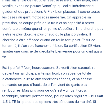
n’ont pas envie de négocier avec le ressenti. Ultra léger, très
ventilé, avec une paume NanoGrip qui colle littéralement au
guidon et des protections AirFlex bien placées, il coche toutes
les cases du
gant motocross moderne
. On apprécie sa
précision, sa coupe près de la main et sa capacité à rester
confortable même quand le rythme s’accélère. Il ne cherche pas
à être le plus doux, le plus chaud ou le plus polyvalent. Il
cherche à être efficace quand on roule fort, point. Et sur ce
terrain-là, il s’en sort franchement bien. Sa certification CE vient
ajouter une couche de crédibilité bienvenue pour un gant aussi
fin.
Est‑il parfait ? Non, heureusement. Sa ventilation exemplaire
devient un handicap par temps froid, son absence totale
d’étanchéité le limite aux conditions sèches, et sa finesse
demande un peu d’habitude si l’on vient de gants plus
rembourrés. Mais pris pour ce qu’il est – un gant cross
technique, orienté performance, pour pilotes réguliers – le
Leatt
4.5 LITE
fait partie des options très sérieuses du marché. Si