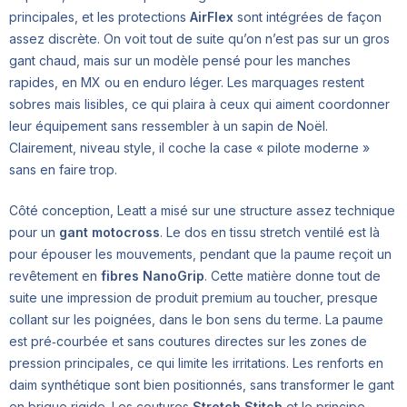
principales, et les protections
AirFlex
sont intégrées de façon
assez discrète. On voit tout de suite qu’on n’est pas sur un gros
gant chaud, mais sur un modèle pensé pour les manches
rapides, en MX ou en enduro léger. Les marquages restent
sobres mais lisibles, ce qui plaira à ceux qui aiment coordonner
leur équipement sans ressembler à un sapin de Noël.
Clairement, niveau style, il coche la case « pilote moderne »
sans en faire trop.
Côté conception, Leatt a misé sur une structure assez technique
pour un
gant motocross
. Le dos en tissu stretch ventilé est là
pour épouser les mouvements, pendant que la paume reçoit un
revêtement en
fibres NanoGrip
. Cette matière donne tout de
suite une impression de produit premium au toucher, presque
collant sur les poignées, dans le bon sens du terme. La paume
est pré‑courbée et sans coutures directes sur les zones de
pression principales, ce qui limite les irritations. Les renforts en
daim synthétique sont bien positionnés, sans transformer le gant
en brique rigide. Les coutures
Stretch Stitch
et le principe