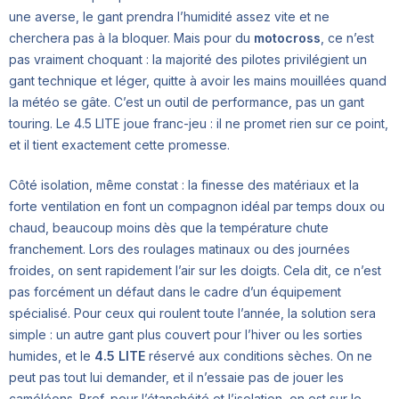
une averse, le gant prendra l’humidité assez vite et ne
cherchera pas à la bloquer. Mais pour du
motocross
, ce n’est
pas vraiment choquant : la majorité des pilotes privilégient un
gant technique et léger, quitte à avoir les mains mouillées quand
la météo se gâte. C’est un outil de performance, pas un gant
touring. Le 4.5 LITE joue franc-jeu : il ne promet rien sur ce point,
et il tient exactement cette promesse.
Côté isolation, même constat : la finesse des matériaux et la
forte ventilation en font un compagnon idéal par temps doux ou
chaud, beaucoup moins dès que la température chute
franchement. Lors des roulages matinaux ou des journées
froides, on sent rapidement l’air sur les doigts. Cela dit, ce n’est
pas forcément un défaut dans le cadre d’un équipement
spécialisé. Pour ceux qui roulent toute l’année, la solution sera
simple : un autre gant plus couvert pour l’hiver ou les sorties
humides, et le
4.5 LITE
réservé aux conditions sèches. On ne
peut pas tout lui demander, et il n’essaie pas de jouer les
caméléons. Bref, pour l’étanchéité et l’isolation, on est sur le