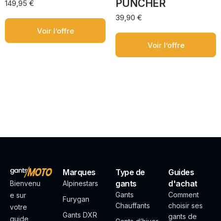
PUNCHER
149,95
€
39,90
€
Voir l’offre
Voir l’offre
Marques
Type de
Guides
gants
d'achat
Bienvenu
Alpinestars
Gants
Comment
e sur
Furygan
Chauffants
choisir ses
votre
Gants DXR
gants de
guide