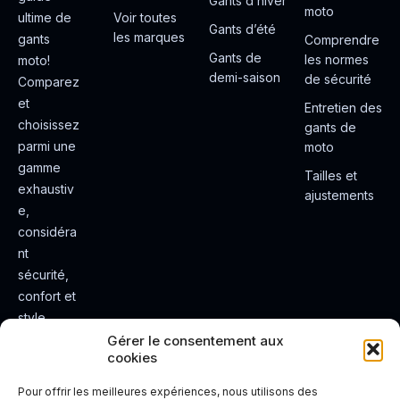
Gants d’hiver
moto
ultime de
Voir toutes
Gants d’été
les marques
gants
Comprendre
Gants de
les normes
moto!
demi-saison
de sécurité
Comparez
et
Entretien des
choisissez
gants de
parmi une
moto
gamme
Tailles et
exhaustiv
ajustements
e,
considéra
nt
sécurité,
confort et
style.
Rendez
Gérer le consentement aux
cookies
votre
expérienc
Pour offrir les meilleures expériences, nous utilisons des