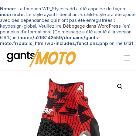
Notice
: La fonction WP_Styles::add a été appelée de façon
incorrecte
. Le style ayant l’identifiant « child-style » a été ajouté
avec des dépendances qui n’ont pas été enregistrées :
keydesign-global. Veuillez lire
Débogage dans WordPress
(en)
pour plus d’informations. (Ce message a été ajouté à la version
6.9.1.) in
/home/u298142559/domains/gants-
moto.fr/public_html/wp-includes/functions.php
on line
6131
Nos tests
Blog
Types de gants
Guide d’achat