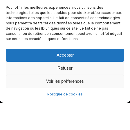
expérienc
Pour offrir les meilleures expériences, nous utilisons des
e de
technologies telles que les cookies pour stocker et/ou accéder aux
informations des appareils. Le fait de consentir à ces technologies
conduite
nous permettra de traiter des données telles que le comportement
plus sûre
de navigation ou les ID uniques sur ce site. Le fait de ne pas
et plus
consentir ou de retirer son consentement peut avoir un effet négatif
sur certaines caractéristiques et fonctions.
agréable.
Accepter
Refuser
Voir les préférences
Politique de cookies
© gants-moto.fr
Mentions légales
Politique de cookies (UE)