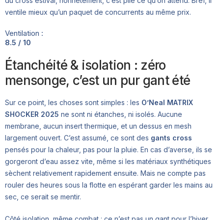
du cross estival, honnêtement, c’est pile ce qu’on attend. Bref, il
ventile mieux qu’un paquet de concurrents au même prix.
Ventilation :
8.5 / 10
Étanchéité & isolation : zéro
mensonge, c’est un pur gant été
Sur ce point, les choses sont simples : les
O’Neal MATRIX
SHOCKER 2025
ne sont ni étanches, ni isolés. Aucune
membrane, aucun insert thermique, et un dessus en mesh
largement ouvert. C’est assumé, ce sont des
gants cross
pensés pour la chaleur, pas pour la pluie. En cas d’averse, ils se
gorgeront d’eau assez vite, même si les matériaux synthétiques
sèchent relativement rapidement ensuite. Mais ne compte pas
rouler des heures sous la flotte en espérant garder les mains au
sec, ce serait se mentir.
Côté isolation, même combat : ce n’est pas un gant pour l’hiver