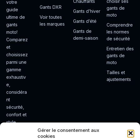
Chauffants
choisir ses
votre
Gants DXR
gants de
guide
Gants d’hiver
moto
ultime de
Voir toutes
Gants d’été
les marques
gants
Comprendre
Gants de
les normes
moto!
demi-saison
de sécurité
Comparez
et
Entretien des
choisissez
gants de
parmi une
moto
gamme
Tailles et
exhaustiv
ajustements
e,
considéra
nt
sécurité,
confort et
style.
Rendez
Gérer le consentement aux
cookies
votre