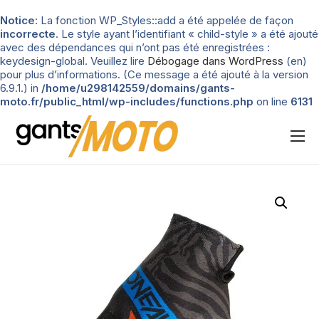
Notice
: La fonction WP_Styles::add a été appelée de façon
incorrecte
. Le style ayant l’identifiant « child-style » a été ajouté
avec des dépendances qui n’ont pas été enregistrées :
keydesign-global. Veuillez lire
Débogage dans WordPress
(en)
pour plus d’informations. (Ce message a été ajouté à la version
6.9.1.) in
/home/u298142559/domains/gants-
moto.fr/public_html/wp-includes/functions.php
on line
6131
Nos tests
Blog
Types de gants
Guide d’achat