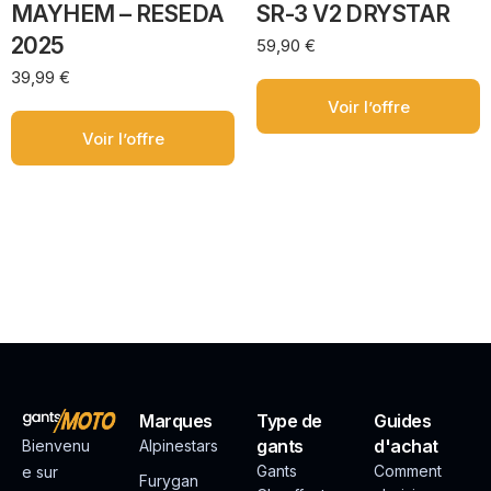
MAYHEM – RESEDA
SR-3 V2 DRYSTAR
2025
59,90
€
39,99
€
Voir l’offre
Voir l’offre
Marques
Type de
Guides
gants
d'achat
Bienvenu
Alpinestars
Gants
Comment
e sur
Furygan