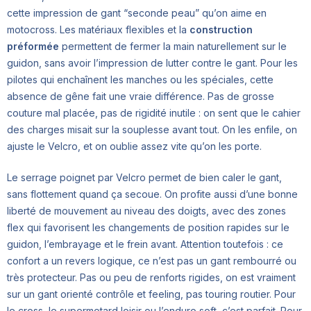
cette impression de gant “seconde peau” qu’on aime en
motocross. Les matériaux flexibles et la
construction
préformée
permettent de fermer la main naturellement sur le
guidon, sans avoir l’impression de lutter contre le gant. Pour les
pilotes qui enchaînent les manches ou les spéciales, cette
absence de gêne fait une vraie différence. Pas de grosse
couture mal placée, pas de rigidité inutile : on sent que le cahier
des charges misait sur la souplesse avant tout. On les enfile, on
ajuste le Velcro, et on oublie assez vite qu’on les porte.
Le serrage poignet par Velcro permet de bien caler le gant,
sans flottement quand ça secoue. On profite aussi d’une bonne
liberté de mouvement au niveau des doigts, avec des zones
flex qui favorisent les changements de position rapides sur le
guidon, l’embrayage et le frein avant. Attention toutefois : ce
confort a un revers logique, ce n’est pas un gant rembourré ou
très protecteur. Pas ou peu de renforts rigides, on est vraiment
sur un gant orienté contrôle et feeling, pas touring routier. Pour
le cross, le supermotard loisir ou l’enduro soft, c’est parfait. Pour