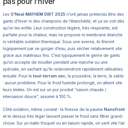
pas pour l’hiver
Les
O’Neal MAYHEM DIRT 2025
n’ont jamais prétendu être des
gants d’hiver ni des champions de l’étanchéité, et ça se voit dès
qu’on les enfile. Leur construction légère, très respirante, est
parfaite pour la chaleur, mais ne propose ni membrane étanche
ni véritable isolation thermique. Sous une averse, ils finiront
logiquement par se gorger d’eau, puis sécher relativement vite
grâce aux matériaux fins. C’est typiquement le genre de gants
qu’on accepte de mouiller pendant une manche ou une
spéciale, en sachant qu’ils redeviendront rapidement utilisables
ensuite. Pour le
tout-terrain sec
, la poussière, la terre, le sable
: aucun problème. Pour le froid humide prolongé, on atteint vite
leurs limites. On est sur un pur produit “saison chaude /
intersaison douce”, assumé à 100 %.
Côté isolation, même constat : la finesse de la paume
Nanofront
et le dessus très léger laissent passer le froid sans filtrer grand-
chose. Sur un matin frisquet ou en liaison rapide, on sent vite l’air