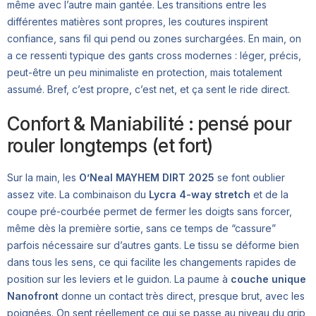
même avec l’autre main gantée. Les transitions entre les
différentes matières sont propres, les coutures inspirent
confiance, sans fil qui pend ou zones surchargées. En main, on
a ce ressenti typique des gants cross modernes : léger, précis,
peut-être un peu minimaliste en protection, mais totalement
assumé. Bref, c’est propre, c’est net, et ça sent le ride direct.
Confort & Maniabilité : pensé pour
rouler longtemps (et fort)
Sur la main, les
O’Neal MAYHEM DIRT 2025
se font oublier
assez vite. La combinaison du
Lycra 4-way stretch
et de la
coupe pré-courbée permet de fermer les doigts sans forcer,
même dès la première sortie, sans ce temps de “cassure”
parfois nécessaire sur d’autres gants. Le tissu se déforme bien
dans tous les sens, ce qui facilite les changements rapides de
position sur les leviers et le guidon. La paume à
couche unique
Nanofront
donne un contact très direct, presque brut, avec les
poignées. On sent réellement ce qui se passe au niveau du grip,