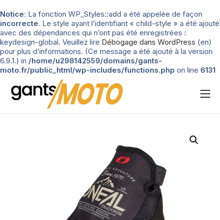
Notice
: La fonction WP_Styles::add a été appelée de façon
incorrecte
. Le style ayant l’identifiant « child-style » a été ajouté
avec des dépendances qui n’ont pas été enregistrées :
keydesign-global. Veuillez lire
Débogage dans WordPress
(en)
pour plus d’informations. (Ce message a été ajouté à la version
6.9.1.) in
/home/u298142559/domains/gants-
moto.fr/public_html/wp-includes/functions.php
on line
6131
Nos tests
Blog
Types de gants
Guide d’achat