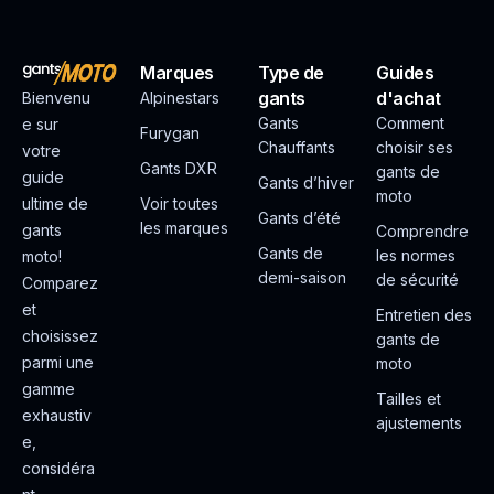
Marques
Type de
Guides
gants
d'achat
Bienvenu
Alpinestars
Gants
Comment
e sur
Furygan
Chauffants
choisir ses
votre
Gants DXR
gants de
guide
Gants d’hiver
moto
ultime de
Voir toutes
Gants d’été
les marques
gants
Comprendre
Gants de
les normes
moto!
demi-saison
de sécurité
Comparez
et
Entretien des
choisissez
gants de
parmi une
moto
gamme
Tailles et
exhaustiv
ajustements
e,
considéra