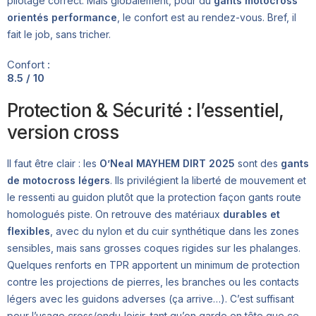
pilotage correct. Mais globalement, pour du
gants motocross
orientés performance
, le confort est au rendez-vous. Bref, il
fait le job, sans tricher.
Confort :
8.5 / 10
Protection & Sécurité : l’essentiel,
version cross
Il faut être clair : les
O’Neal MAYHEM DIRT 2025
sont des
gants
de motocross légers
. Ils privilégient la liberté de mouvement et
le ressenti au guidon plutôt que la protection façon gants route
homologués piste. On retrouve des matériaux
durables et
flexibles
, avec du nylon et du cuir synthétique dans les zones
sensibles, mais sans grosses coques rigides sur les phalanges.
Quelques renforts en TPR apportent un minimum de protection
contre les projections de pierres, les branches ou les contacts
légers avec les guidons adverses (ça arrive…). C’est suffisant
pour l’usage cross/endu-loisir, tant qu’on garde en tête que ce