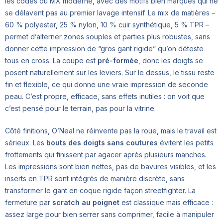
les codes du MX moderne, avec des motifs bien marqués qui ne
se délavent pas au premier lavage intensif. Le mix de matières –
60 % polyester, 25 % nylon, 10 % cuir synthétique, 5 % TPR –
permet d’alterner zones souples et parties plus robustes, sans
donner cette impression de “gros gant rigide” qu’on déteste
tous en cross. La coupe est
pré-formée
, donc les doigts se
posent naturellement sur les leviers. Sur le dessus, le tissu reste
fin et flexible, ce qui donne une vraie impression de seconde
peau. C’est propre, efficace, sans effets inutiles : on voit que
c’est pensé pour le terrain, pas pour la vitrine.
Côté finitions, O’Neal ne réinvente pas la roue, mais le travail est
sérieux. Les
bouts des doigts sans coutures
évitent les petits
frottements qui finissent par agacer après plusieurs manches.
Les impressions sont bien nettes, pas de bavures visibles, et les
inserts en TPR sont intégrés de manière discrète, sans
transformer le gant en coque rigide façon streetfighter. La
fermeture par
scratch au poignet
est classique mais efficace :
assez large pour bien serrer sans comprimer, facile à manipuler