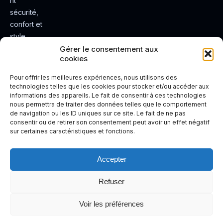
nt
sécurité,
confort et
style.
Rendez
Gérer le consentement aux
cookies
votre
expérienc
Pour offrir les meilleures expériences, nous utilisons des
e de
technologies telles que les cookies pour stocker et/ou accéder aux
informations des appareils. Le fait de consentir à ces technologies
conduite
nous permettra de traiter des données telles que le comportement
plus sûre
de navigation ou les ID uniques sur ce site. Le fait de ne pas
et plus
consentir ou de retirer son consentement peut avoir un effet négatif
sur certaines caractéristiques et fonctions.
agréable.
Accepter
Refuser
Voir les préférences