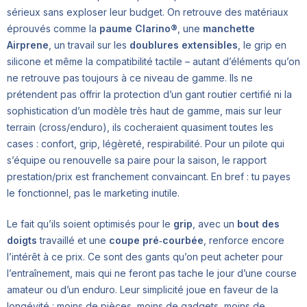
sérieux sans exploser leur budget. On retrouve des matériaux
éprouvés comme la
paume Clarino®
, une
manchette
Airprene
, un travail sur les
doublures extensibles
, le grip en
silicone et même la compatibilité tactile – autant d’éléments qu’on
ne retrouve pas toujours à ce niveau de gamme. Ils ne
prétendent pas offrir la protection d’un gant routier certifié ni la
sophistication d’un modèle très haut de gamme, mais sur leur
terrain (cross/enduro), ils cocheraient quasiment toutes les
cases : confort, grip, légèreté, respirabilité. Pour un pilote qui
s’équipe ou renouvelle sa paire pour la saison, le rapport
prestation/prix est franchement convaincant. En bref : tu payes
le fonctionnel, pas le marketing inutile.
Le fait qu’ils soient optimisés pour le
grip
, avec un
bout des
doigts
travaillé et une
coupe pré‑courbée
, renforce encore
l’intérêt à ce prix. Ce sont des gants qu’on peut acheter pour
l’entraînement, mais qui ne feront pas tache le jour d’une course
amateur ou d’un enduro. Leur simplicité joue en faveur de la
longévité : moins de pièces, moins de gadgets, moins de