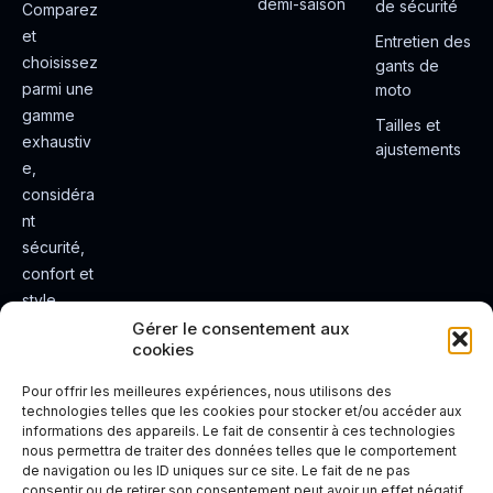
demi-saison
de sécurité
Comparez
et
Entretien des
choisissez
gants de
parmi une
moto
gamme
Tailles et
exhaustiv
ajustements
e,
considéra
nt
sécurité,
confort et
style.
Rendez
Gérer le consentement aux
cookies
votre
expérienc
Pour offrir les meilleures expériences, nous utilisons des
e de
technologies telles que les cookies pour stocker et/ou accéder aux
informations des appareils. Le fait de consentir à ces technologies
conduite
nous permettra de traiter des données telles que le comportement
plus sûre
de navigation ou les ID uniques sur ce site. Le fait de ne pas
et plus
consentir ou de retirer son consentement peut avoir un effet négatif