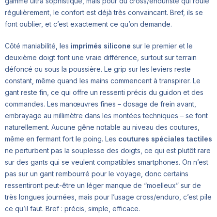
gamme ultra sophistiqué, mais pour du cross/enduriste qui roule
régulièrement, le confort est déjà très convaincant. Bref, ils se
font oublier, et c’est exactement ce qu’on demande.
Côté maniabilité, les
imprimés silicone
sur le premier et le
deuxième doigt font une vraie différence, surtout sur terrain
défoncé ou sous la poussière. Le grip sur les leviers reste
constant, même quand les mains commencent à transpirer. Le
gant reste fin, ce qui offre un ressenti précis du guidon et des
commandes. Les manœuvres fines – dosage de frein avant,
embrayage au millimètre dans les montées techniques – se font
naturellement. Aucune gêne notable au niveau des coutures,
même en fermant fort le poing. Les
coutures spéciales tactiles
ne perturbent pas la souplesse des doigts, ce qui est plutôt rare
sur des gants qui se veulent compatibles smartphones. On n’est
pas sur un gant rembourré pour le voyage, donc certains
ressentiront peut-être un léger manque de “moelleux” sur de
très longues journées, mais pour l’usage cross/enduro, c’est pile
ce qu’il faut. Bref : précis, simple, efficace.