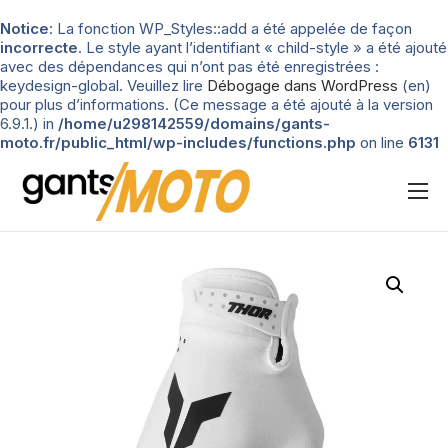
Notice
: La fonction WP_Styles::add a été appelée de façon
incorrecte
. Le style ayant l’identifiant « child-style » a été ajouté
avec des dépendances qui n’ont pas été enregistrées :
keydesign-global. Veuillez lire
Débogage dans WordPress
(en)
pour plus d’informations. (Ce message a été ajouté à la version
6.9.1.) in
/home/u298142559/domains/gants-
moto.fr/public_html/wp-includes/functions.php
on line
6131
Nos tests
Blog
Types de gants
Guide d’achat