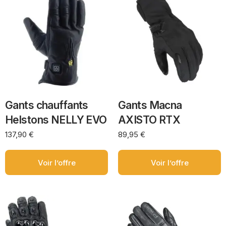
Gants chauffants
Gants Macna
Helstons NELLY EVO
AXISTO RTX
137,90
€
89,95
€
Voir l’offre
Voir l’offre