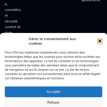
e,
considéra
nt
sécurité,
confort et
style.
Rendez
Gérer le consentement aux
cookies
votre
expérienc
Pour offrir les meilleures expériences, nous utilisons des
e de
technologies telles que les cookies pour stocker et/ou accéder aux
informations des appareils. Le fait de consentir à ces technologies
conduite
nous permettra de traiter des données telles que le comportement
plus sûre
de navigation ou les ID uniques sur ce site. Le fait de ne pas
et plus
consentir ou de retirer son consentement peut avoir un effet négatif
sur certaines caractéristiques et fonctions.
agréable.
Accepter
Refuser