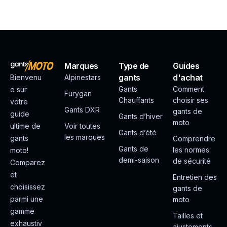
Marques
Type de
Guides
gants
d'achat
Bienvenu
Alpinestars
Gants
Comment
e sur
Furygan
Chauffants
choisir ses
votre
Gants DXR
gants de
guide
Gants d’hiver
moto
ultime de
Voir toutes
Gants d’été
les marques
gants
Comprendre
Gants de
les normes
moto!
demi-saison
de sécurité
Comparez
et
Entretien des
choisissez
gants de
parmi une
moto
gamme
Tailles et
exhaustiv
ajustements