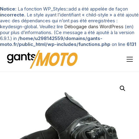
Notice
: La fonction WP_Styles::add a été appelée de façon
incorrecte
. Le style ayant l’identifiant « child-style » a été ajouté
avec des dépendances qui n’ont pas été enregistrées :
keydesign-global. Veuillez lire
Débogage dans WordPress
(en)
pour plus d’informations. (Ce message a été ajouté à la version
6.9.1.) in
/home/u298142559/domains/gants-
moto.fr/public_html/wp-includes/functions.php
on line
6131
Nos tests
Blog
Types de gants
Guide d’achat