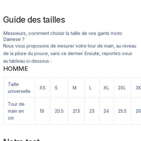
Guide des tailles
Messieurs, comment choisir la taille de vos gants moto
Dainese ?
Nous vous proposons de mesurer votre tour de main, au niveau
de la pliure du pouce, sans ce dernier. Ensuite, reportez-vous
au tableau ci-dessous :
HOMME
Taille
XS
S
M
L
XL
2XL
3X
universelle
Tour de
main en
19
20.5
21.5
23
24
25.5
26
cm