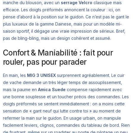
manche du blouson, avec un
serrage Velcro
classique mais
efficace. Les doigts préformés annoncent la couleur : ici, on
pense d’abord à la position sur le guidon. Ce n’est pas le gant le
plus luxueux de la gamme Dainese, mais pour un modèle mi-
saison sportif, il dégage une vraie impression de sérieux. Bref,
pas de bling-bling, mais un design cohérent et assumé.
Confort & Maniabilité : fait pour
rouler, pas pour parader
En main, les
MIG 3 UNISEX
surprennent agréablement. Le cuir
de vache demande un très léger temps de assouplissement,
mais la paume en
Amica Suede
compense rapidement avec
une bonne souplesse et un toucher précis des commandes. Les
doigts préformés se sentent immédiatement : on a moins cette
sensation de « gant neuf qui lutte contre toi » au moment de
refermer la main sur le guidon. En usage urbain, on manipule
facilement leviers, clignos, commandes du tableau de bord. Rien
de frustrant, même sur un roadster au poste de pilotage un peu