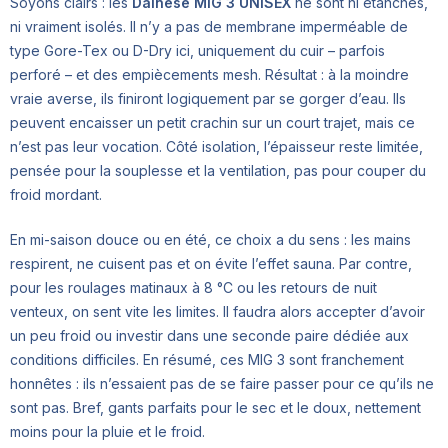
Soyons clairs : les
Dainese MIG 3 UNISEX
ne sont ni étanches,
ni vraiment isolés. Il n’y a pas de membrane imperméable de
type Gore-Tex ou D-Dry ici, uniquement du cuir – parfois
perforé – et des empiècements mesh. Résultat : à la moindre
vraie averse, ils finiront logiquement par se gorger d’eau. Ils
peuvent encaisser un petit crachin sur un court trajet, mais ce
n’est pas leur vocation. Côté isolation, l’épaisseur reste limitée,
pensée pour la souplesse et la ventilation, pas pour couper du
froid mordant.
En mi-saison douce ou en été, ce choix a du sens : les mains
respirent, ne cuisent pas et on évite l’effet sauna. Par contre,
pour les roulages matinaux à 8 °C ou les retours de nuit
venteux, on sent vite les limites. Il faudra alors accepter d’avoir
un peu froid ou investir dans une seconde paire dédiée aux
conditions difficiles. En résumé, ces MIG 3 sont franchement
honnêtes : ils n’essaient pas de se faire passer pour ce qu’ils ne
sont pas. Bref, gants parfaits pour le sec et le doux, nettement
moins pour la pluie et le froid.