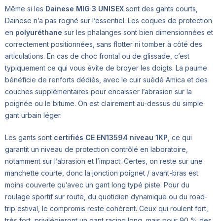
Même si les
Dainese MIG 3 UNISEX
sont des gants courts,
Dainese n’a pas rogné sur l’essentiel. Les coques de protection
en
polyuréthane
sur les phalanges sont bien dimensionnées et
correctement positionnées, sans flotter ni tomber à côté des
articulations. En cas de choc frontal ou de glissade, c’est
typiquement ce qui vous évite de broyer les doigts. La paume
bénéficie de renforts dédiés, avec le cuir suédé Amica et des
couches supplémentaires pour encaisser l’abrasion sur la
poignée ou le bitume. On est clairement au-dessus du simple
gant urbain léger.
Les gants sont
certifiés CE EN13594 niveau 1KP
, ce qui
garantit un niveau de protection contrôlé en laboratoire,
notamment sur l’abrasion et l’impact. Certes, on reste sur une
manchette courte, donc la jonction poignet / avant-bras est
moins couverte qu’avec un gant long typé piste. Pour du
roulage sportif sur route, du quotidien dynamique ou du road-
trip estival, le compromis reste cohérent. Ceux qui roulent fort,
très fort, privilégieront un gant racing long, mais pour 90 % des