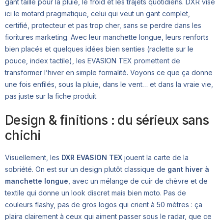
gant taillé pour la pluie, le froid et les trajets quotidiens. DXR vise
ici le motard pragmatique, celui qui veut un gant complet,
certifié, protecteur et pas trop cher, sans se perdre dans les
fioritures marketing. Avec leur manchette longue, leurs renforts
bien placés et quelques idées bien senties (raclette sur le
pouce, index tactile), les EVASION TEX promettent de
transformer l’hiver en simple formalité. Voyons ce que ça donne
une fois enfilés, sous la pluie, dans le vent… et dans la vraie vie,
pas juste sur la fiche produit.
Design & finitions : du sérieux sans
chichi
Visuellement, les
DXR EVASION TEX
jouent la carte de la
sobriété. On est sur un design plutôt classique de
gant hiver à
manchette longue
, avec un mélange de cuir de chèvre et de
textile qui donne un look discret mais bien moto. Pas de
couleurs flashy, pas de gros logos qui crient à 50 mètres : ça
plaira clairement à ceux qui aiment passer sous le radar, que ce