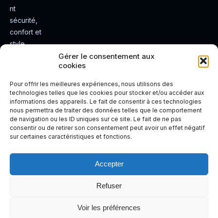
nt
sécurité,
confort et
style.
Rendez
Gérer le consentement aux
cookies
votre
expérienc
Pour offrir les meilleures expériences, nous utilisons des
e de
technologies telles que les cookies pour stocker et/ou accéder aux
informations des appareils. Le fait de consentir à ces technologies
conduite
nous permettra de traiter des données telles que le comportement
plus sûre
de navigation ou les ID uniques sur ce site. Le fait de ne pas
et plus
consentir ou de retirer son consentement peut avoir un effet négatif
sur certaines caractéristiques et fonctions.
agréable.
Accepter
Refuser
Voir les préférences