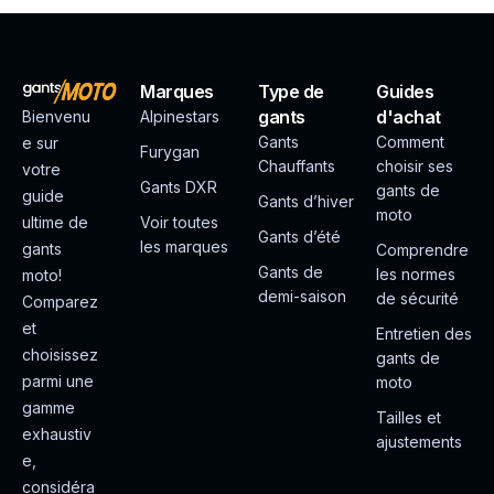
Marques
Type de
Guides
gants
d'achat
Bienvenu
Alpinestars
Gants
Comment
e sur
Furygan
Chauffants
choisir ses
votre
Gants DXR
gants de
guide
Gants d’hiver
moto
ultime de
Voir toutes
Gants d’été
les marques
gants
Comprendre
Gants de
les normes
moto!
demi-saison
de sécurité
Comparez
et
Entretien des
choisissez
gants de
parmi une
moto
gamme
Tailles et
exhaustiv
ajustements
e,
considéra