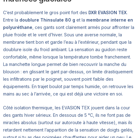
C’est probablement le gros point fort des
DXR EVASION TEX
.
Entre la
doublure Thinsulate 80 g
et la
membrane interne en
polyuréthane
, ces gants sont clairement armés pour affronter la
pluie froide et le vent d’hiver. Sous une averse normale, la
membrane tient bon et garde l’eau à l’extérieur, pendant que la
doublure isole du froid ambiant. La sensation au guidon reste
confortable, même lorsque la température tombe franchement.
La manchette longue permet de bien recouvrir la manche du
blouson : en glissant le gant par-dessus, on limite drastiquement
les infiltrations par le poignet, souvent point faible des
équipements. En trajet boulot par temps humide, on retrouve les
mains au sec à l’arrivée, ce qui est déjà une victoire en soi.
Côté isolation thermique, les EVASION TEX jouent dans la cour
des gants hiver sérieux. En dessous de 5 °C, ils ne font pas de
miracles absolus (surtout sur autoroute à haute vitesse), mais ils
retardent nettement l’apparition de la sensation de doigts gelés,
surtout si tu as des poignées chauffantes pour aider un peu. Le