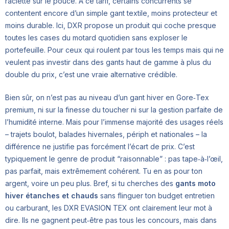
raclette sur le pouce. À ce tarif, certains concurrents se
contentent encore d’un simple gant textile, moins protecteur et
moins durable. Ici, DXR propose un produit qui coche presque
toutes les cases du motard quotidien sans exploser le
portefeuille. Pour ceux qui roulent par tous les temps mais qui ne
veulent pas investir dans des gants haut de gamme à plus du
double du prix, c’est une vraie alternative crédible.
Bien sûr, on n’est pas au niveau d’un gant hiver en Gore‑Tex
premium, ni sur la finesse du toucher ni sur la gestion parfaite de
l’humidité interne. Mais pour l’immense majorité des usages réels
– trajets boulot, balades hivernales, périph et nationales – la
différence ne justifie pas forcément l’écart de prix. C’est
typiquement le genre de produit “raisonnable” : pas tape‑à‑l’œil,
pas parfait, mais extrêmement cohérent. Tu en as pour ton
argent, voire un peu plus. Bref, si tu cherches des
gants moto
hiver étanches et chauds
sans flinguer ton budget entretien
ou carburant, les DXR EVASION TEX ont clairement leur mot à
dire. Ils ne gagnent peut‑être pas tous les concours, mais dans