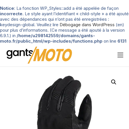
Notice
: La fonction WP_Styles::add a été appelée de façon
incorrecte
. Le style ayant l’identifiant « child-style » a été ajouté
avec des dépendances qui n’ont pas été enregistrées :
keydesign-global. Veuillez lire
Débogage dans WordPress
(en)
pour plus d’informations. (Ce message a été ajouté à la version
6.9.1.) in
/home/u298142559/domains/gants-
moto.fr/public_html/wp-includes/functions.php
on line
6131
Nos tests
Blog
Types de gants
Guide d’achat