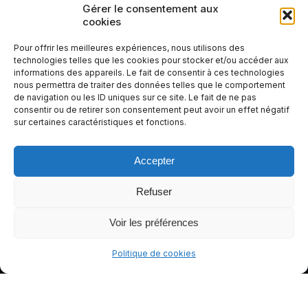
Rendez
Gérer le consentement aux
cookies
votre
expérienc
Pour offrir les meilleures expériences, nous utilisons des
e de
technologies telles que les cookies pour stocker et/ou accéder aux
informations des appareils. Le fait de consentir à ces technologies
conduite
nous permettra de traiter des données telles que le comportement
plus sûre
de navigation ou les ID uniques sur ce site. Le fait de ne pas
et plus
consentir ou de retirer son consentement peut avoir un effet négatif
sur certaines caractéristiques et fonctions.
agréable.
Accepter
Refuser
Voir les préférences
Politique de cookies
© gants-moto.fr