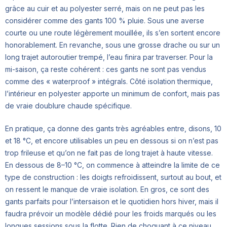
grâce au cuir et au polyester serré, mais on ne peut pas les
considérer comme des gants 100 % pluie. Sous une averse
courte ou une route légèrement mouillée, ils s’en sortent encore
honorablement. En revanche, sous une grosse drache ou sur un
long trajet autoroutier trempé, l’eau finira par traverser. Pour la
mi-saison, ça reste cohérent : ces gants ne sont pas vendus
comme des « waterproof » intégrals. Côté isolation thermique,
l’intérieur en polyester apporte un minimum de confort, mais pas
de vraie doublure chaude spécifique.
En pratique, ça donne des gants très agréables entre, disons, 10
et 18 °C, et encore utilisables un peu en dessous si on n’est pas
trop frileuse et qu’on ne fait pas de long trajet à haute vitesse.
En dessous de 8–10 °C, on commence à atteindre la limite de ce
type de construction : les doigts refroidissent, surtout au bout, et
on ressent le manque de vraie isolation. En gros, ce sont des
gants parfaits pour l’intersaison et le quotidien hors hiver, mais il
faudra prévoir un modèle dédié pour les froids marqués ou les
longues sessions sous la flotte. Rien de choquant à ce niveau