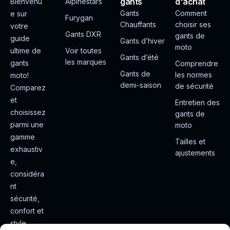
gants
d'achat
Bienvenu
Alpinestars
Gants
Comment
e sur
Furygan
Chauffants
choisir ses
votre
Gants DXR
gants de
guide
Gants d’hiver
moto
ultime de
Voir toutes
Gants d’été
les marques
gants
Comprendre
Gants de
les normes
moto!
demi-saison
de sécurité
Comparez
et
Entretien des
choisissez
gants de
parmi une
moto
gamme
Tailles et
exhaustiv
ajustements
e,
considéra
nt
sécurité,
confort et
style.