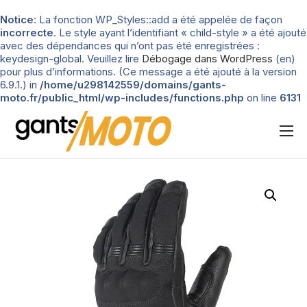
Notice
: La fonction WP_Styles::add a été appelée de façon
incorrecte
. Le style ayant l’identifiant « child-style » a été ajouté
avec des dépendances qui n’ont pas été enregistrées :
keydesign-global. Veuillez lire
Débogage dans WordPress
(en)
pour plus d’informations. (Ce message a été ajouté à la version
6.9.1.) in
/home/u298142559/domains/gants-
moto.fr/public_html/wp-includes/functions.php
on line
6131
Nos tests
Blog
Types de gants
Guide d’achat