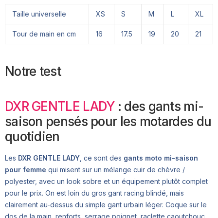
Taille universelle
XS
S
M
L
XL
Tour de main en cm
16
17.5
19
20
21
Notre test
DXR GENTLE LADY
: des gants mi-
saison pensés pour les motardes du
quotidien
Les
DXR GENTLE LADY
, ce sont des
gants moto mi-saison
pour femme
qui misent sur un mélange cuir de chèvre /
polyester, avec un look sobre et un équipement plutôt complet
pour le prix. On est loin du gros gant racing blindé, mais
clairement au-dessus du simple gant urbain léger. Coque sur le
dos de la main, renforts, serrage poignet, raclette caoutchouc