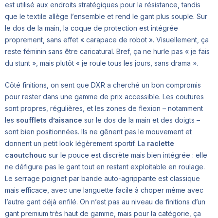
est utilisé aux endroits stratégiques pour la résistance, tandis
que le textile allège l’ensemble et rend le gant plus souple. Sur
le dos de la main, la coque de protection est intégrée
proprement, sans effet « carapace de robot ». Visuellement, ça
reste féminin sans être caricatural. Bref, ça ne hurle pas « je fais
du stunt », mais plutôt « je roule tous les jours, sans drama ».
Côté finitions, on sent que DXR a cherché un bon compromis
pour rester dans une gamme de prix accessible. Les coutures
sont propres, régulières, et les zones de flexion – notamment
les
soufflets d’aisance
sur le dos de la main et des doigts –
sont bien positionnées. Ils ne gênent pas le mouvement et
donnent un petit look légèrement sportif. La
raclette
caoutchouc
sur le pouce est discrète mais bien intégrée : elle
ne défigure pas le gant tout en restant exploitable en roulage.
Le serrage poignet par bande auto-agrippante est classique
mais efficace, avec une languette facile à choper même avec
l’autre gant déjà enfilé. On n’est pas au niveau de finitions d’un
gant premium très haut de gamme, mais pour la catégorie, ça