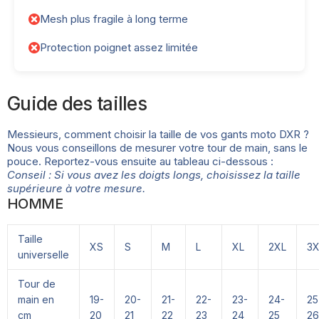
Mesh plus fragile à long terme
Protection poignet assez limitée
Guide des tailles
Messieurs, comment choisir la taille de vos gants moto DXR ?
Nous vous conseillons de mesurer votre tour de main, sans le
pouce. Reportez-vous ensuite au tableau ci-dessous :
Conseil : Si vous avez les doigts longs, choisissez la taille
supérieure à votre mesure.
HOMME
Taille
XS
S
M
L
XL
2XL
3X
universelle
Tour de
main en
19-
20-
21-
22-
23-
24-
25
cm
20
21
22
23
24
25
26