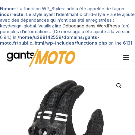
Notice
: La fonction WP_Styles::add a été appelée de façon
incorrecte
. Le style ayant l’identifiant « child-style » a été ajouté
avec des dépendances qui n’ont pas été enregistrées :
keydesign-global. Veuillez lire
Débogage dans WordPress
(en)
pour plus d’informations. (Ce message a été ajouté à la version
6.9.1.) in
/home/u298142559/domains/gants-
moto.fr/public_html/wp-includes/functions.php
on line
6131
Nos tests
Blog
Types de gants
Guide d’achat