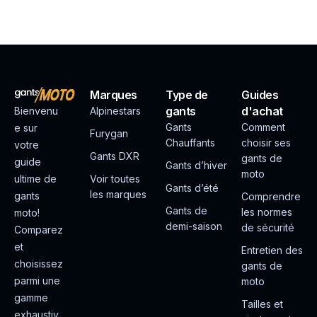
Marques
Type de
Guides
gants
d'achat
Bienvenu
Alpinestars
Gants
Comment
e sur
Furygan
Chauffants
choisir ses
votre
Gants DXR
gants de
guide
Gants d’hiver
moto
ultime de
Voir toutes
Gants d’été
les marques
gants
Comprendre
Gants de
les normes
moto!
demi-saison
de sécurité
Comparez
et
Entretien des
choisissez
gants de
parmi une
moto
gamme
Tailles et
exhaustiv