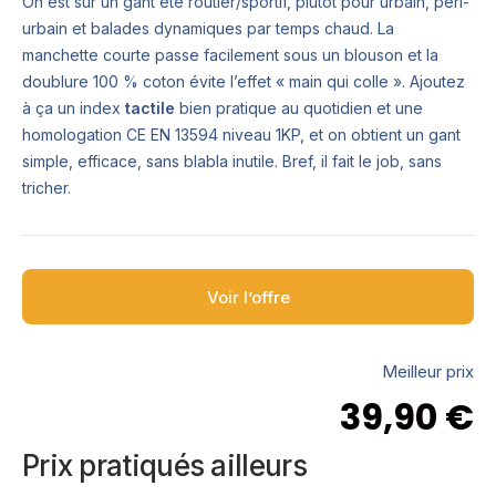
On est sur un gant été routier/sportif, plutôt pour urbain, péri-
urbain et balades dynamiques par temps chaud. La
manchette courte passe facilement sous un blouson et la
doublure 100 % coton évite l’effet « main qui colle ». Ajoutez
à ça un index
tactile
bien pratique au quotidien et une
homologation CE EN 13594 niveau 1KP, et on obtient un gant
simple, efficace, sans blabla inutile. Bref, il fait le job, sans
tricher.
Voir l’offre
Meilleur prix
39,90
€
Prix pratiqués ailleurs