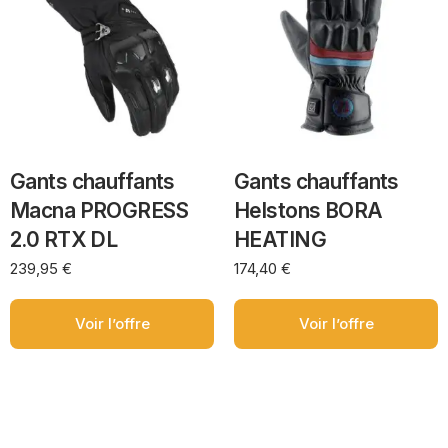
Gants chauffants
Gants chauffants
Macna PROGRESS
Helstons BORA
2.0 RTX DL
HEATING
239,95
€
174,40
€
Voir l’offre
Voir l’offre