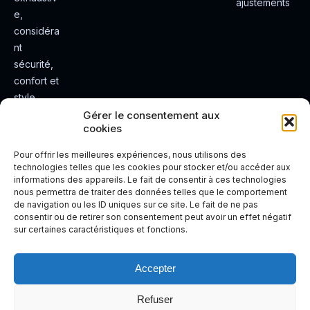
ajustements
e,
considéra
nt
sécurité,
confort et
style.
Rendez
Gérer le consentement aux
cookies
votre
expérienc
Pour offrir les meilleures expériences, nous utilisons des
e de
technologies telles que les cookies pour stocker et/ou accéder aux
informations des appareils. Le fait de consentir à ces technologies
conduite
nous permettra de traiter des données telles que le comportement
plus sûre
de navigation ou les ID uniques sur ce site. Le fait de ne pas
et plus
consentir ou de retirer son consentement peut avoir un effet négatif
sur certaines caractéristiques et fonctions.
agréable.
Accepter
Refuser