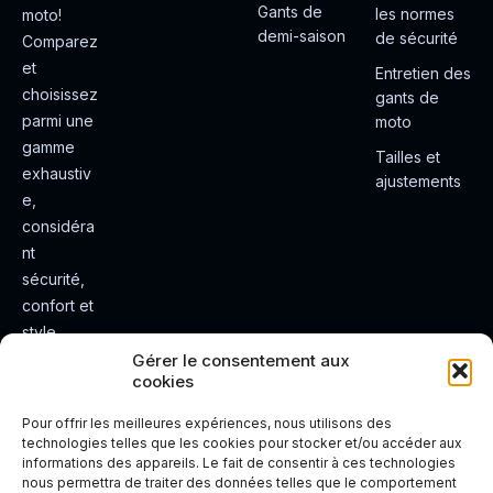
Gants de
les normes
moto!
demi-saison
de sécurité
Comparez
et
Entretien des
choisissez
gants de
parmi une
moto
gamme
Tailles et
exhaustiv
ajustements
e,
considéra
nt
sécurité,
confort et
style.
Rendez
Gérer le consentement aux
cookies
votre
expérienc
Pour offrir les meilleures expériences, nous utilisons des
e de
technologies telles que les cookies pour stocker et/ou accéder aux
informations des appareils. Le fait de consentir à ces technologies
conduite
nous permettra de traiter des données telles que le comportement
plus sûre