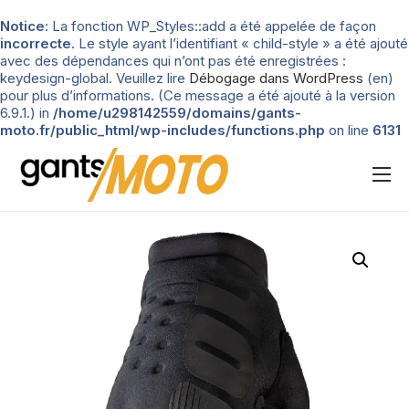
Notice
: La fonction WP_Styles::add a été appelée de façon
incorrecte
. Le style ayant l’identifiant « child-style » a été ajouté
avec des dépendances qui n’ont pas été enregistrées :
keydesign-global. Veuillez lire
Débogage dans WordPress
(en)
pour plus d’informations. (Ce message a été ajouté à la version
6.9.1.) in
/home/u298142559/domains/gants-
moto.fr/public_html/wp-includes/functions.php
on line
6131
Nos tests
Blog
Types de gants
Guide d’achat