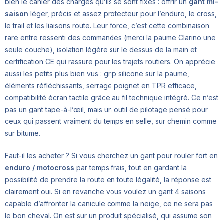
bien le cahier des charges qu’ils se sont fixés : offrir un
gant mi-
saison
léger, précis et assez protecteur pour l’enduro, le cross,
le trail et les liaisons route. Leur force, c’est cette combinaison
rare entre ressenti des commandes (merci la paume Clarino une
seule couche), isolation légère sur le dessus de la main et
certification CE qui rassure pour les trajets routiers. On apprécie
aussi les petits plus bien vus : grip silicone sur la paume,
éléments réfléchissants, serrage poignet en TPR efficace,
compatibilité écran tactile grâce au fil technique intégré. Ce n’est
pas un gant tape-à-l’œil, mais un outil de pilotage pensé pour
ceux qui passent vraiment du temps en selle, sur chemin comme
sur bitume.
Faut-il les acheter ? Si vous cherchez un gant pour rouler fort en
enduro / motocross
par temps frais, tout en gardant la
possibilité de prendre la route en toute légalité, la réponse est
clairement oui. Si en revanche vous voulez un gant 4 saisons
capable d’affronter la canicule comme la neige, ce ne sera pas
le bon cheval. On est sur un produit spécialisé, qui assume son