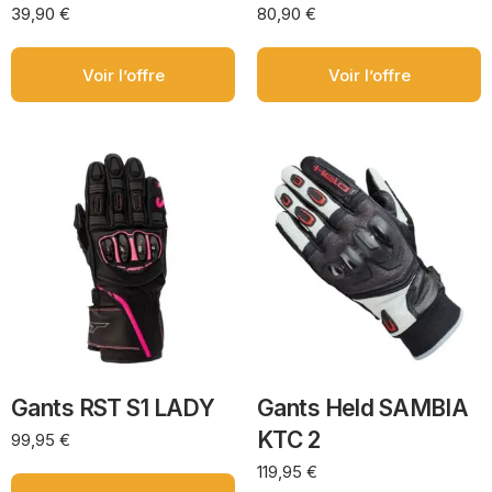
39,90
€
80,90
€
Voir l’offre
Voir l’offre
Gants RST S1 LADY
Gants Held SAMBIA
KTC 2
99,95
€
119,95
€