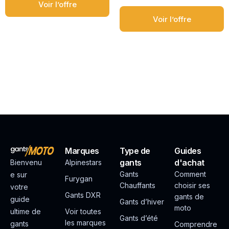
Voir l’offre
Voir l’offre
Marques
Type de
Guides
gants
d'achat
Bienvenu
Alpinestars
Gants
Comment
e sur
Furygan
Chauffants
choisir ses
votre
Gants DXR
gants de
guide
Gants d’hiver
moto
ultime de
Voir toutes
Gants d’été
les marques
gants
Comprendre